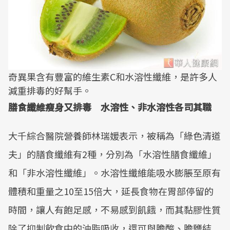
奇異果含有豐富的維生素C和水溶性纖維，是許多人
減重排毒的好幫手。
膳食纖維瘦身又排毒 水溶性、非水溶性各司其職
大千綜合醫院營養師林瑞媛表示，被稱為「綠色清道
夫」的膳食纖維有2種，分別為「水溶性膳食纖維」
和「非水溶性纖維」。水溶性纖維能吸水膨脹至原有
體積和重量之10至15倍大，延長食物在胃部停留的
時間，讓人有飽足感，不易感到飢餓，而其黏膠性質
除了抑制飲食中的油脂吸收，還可與膽酸、膽鹽結