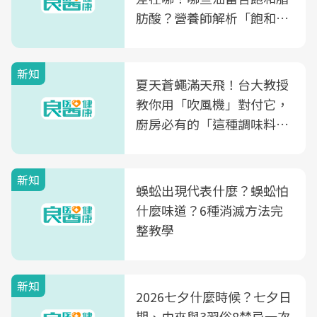
肪酸？營養師解析「飽和脂
肪酸」的優缺點、建議攝取
量
新知
夏天蒼蠅滿天飛！台大教授
教你用「吹風機」對付它，
廚房必有的「這種調味料」
竟是蒼蠅剋星～
新知
蜈蚣出現代表什麼？蜈蚣怕
什麼味道？6種消滅方法完
整教學
新知
2026七夕什麼時候？七夕日
期、由來與3習俗8禁忌一次