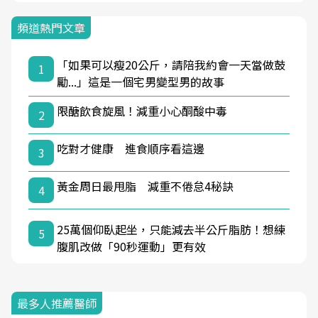
頻道熱門文章
「如果可以瘦20公斤，請陪我約會一天當做鼓
1
勵...」這是一個宅男變型男的故事
限醣飲食旋風！減重小心酮酸中毒
2
吃對才健康 進食順序看這邊
3
黃金周日最甩脂 減重不倦怠4秘訣
4
25萬個仰臥起坐，只能減去半公斤脂肪！想練
5
腹肌改做「90秒運動」更有效
最多人推薦醫師