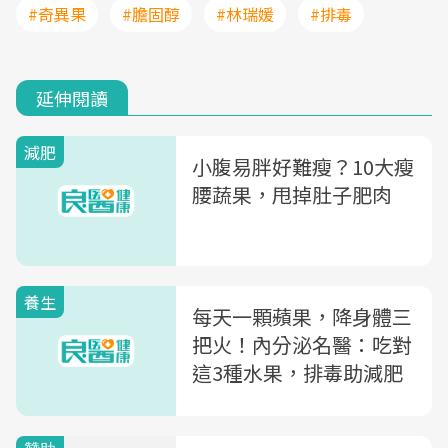
#奇異果
#膽固醇
#林瑞媛
#排毒
延伸閱讀
減肥
小腹易胖好難瘦？10大瘦
腰蔬果，甩掉肚子肥肉
養生
每天一顆蘋果，降身體三
把火！內分泌名醫：吃對
這3種水果，排毒助減肥