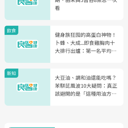
看
飲食
健身族狂囤的高蛋白神物！
卜蜂、大成...即食雞胸肉十
大排行出爐：第一名平均一
片不到50元
新知
大豆油、調和油還能吃嗎？
苯駢芘風波10大疑問：真正
該避開的是「這種用油方
式」