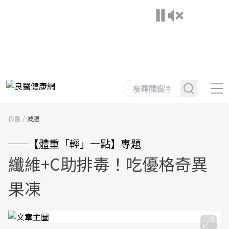
良醫
減肥
──【體重「輕」一點】專題
纖維+C助排毒！吃優格奇異
果凍