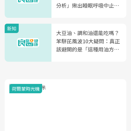
分析」揪出睡眠呼吸中止症
風險
新知
大豆油、調和油還能吃嗎？
苯駢芘風波10大疑問：真正
該避開的是「這種用油方
式」
荷爾蒙時光機