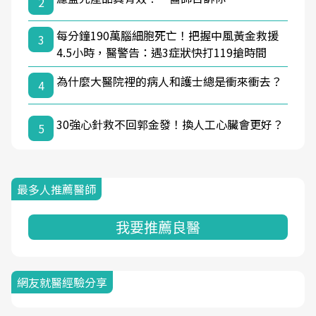
2
每分鐘190萬腦細胞死亡！把握中風黃金救援
3
4.5小時，醫警告：遇3症狀快打119搶時間
為什麼大醫院裡的病人和護士總是衝來衝去？
4
30強心針救不回郭金發！換人工心臟會更好？
5
最多人推薦醫師
我要推薦良醫
網友就醫經驗分享