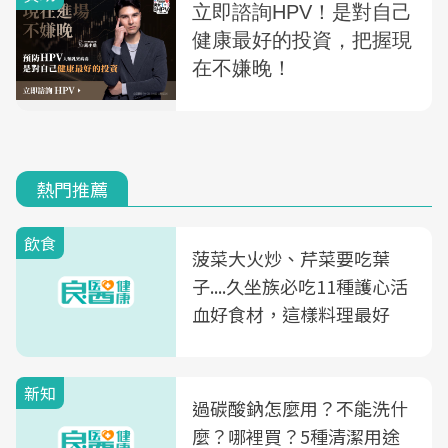
熱門推薦
飲食
菠菜大火炒、芹菜要吃葉
子....久坐族必吃11種護心活
血好食材，這樣料理最好
新知
過碳酸鈉怎麼用？不能洗什
麼？哪裡買？5種清潔用途