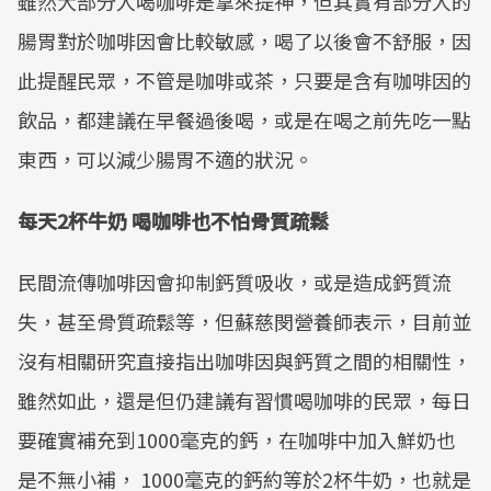
雖然大部分人喝咖啡是拿來提神，但其實有部分人的
Mute
腸胃對於咖啡因會比較敏感，喝了以後會不舒服，因
此提醒民眾，不管是咖啡或茶，只要是含有咖啡因的
飲品，都建議在早餐過後喝，或是在喝之前先吃一點
東西，可以減少腸胃不適的狀況。
每天2杯牛奶 喝咖啡也不怕骨質疏鬆
民間流傳咖啡因會抑制鈣質吸收，或是造成鈣質流
失，甚至骨質疏鬆等，但蘇慈閔營養師表示，目前並
沒有相關研究直接指出咖啡因與鈣質之間的相關性，
雖然如此，還是但仍建議有習慣喝咖啡的民眾，每日
要確實補充到1000毫克的鈣，在咖啡中加入鮮奶也
是不無小補， 1000毫克的鈣約等於2杯牛奶，也就是