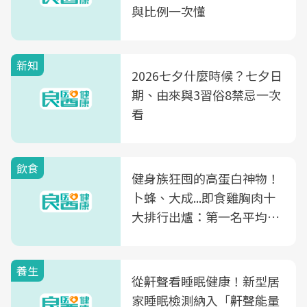
與比例一次懂
新知
2026七夕什麼時候？七夕日
期、由來與3習俗8禁忌一次
看
飲食
健身族狂囤的高蛋白神物！
卜蜂、大成...即食雞胸肉十
大排行出爐：第一名平均一
片不到50元
養生
從鼾聲看睡眠健康！新型居
家睡眠檢測納入「鼾聲能量