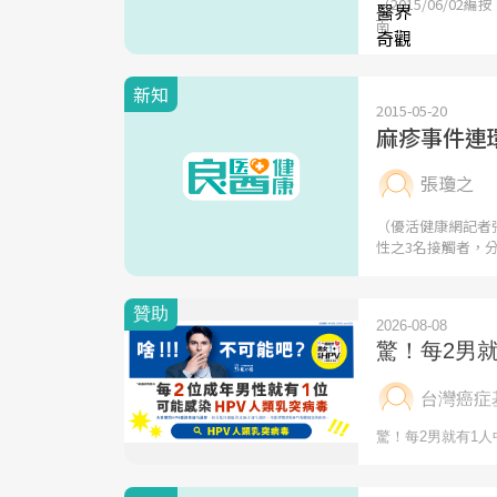
（2015/06/0
南
新知
2015-05-20
麻疹事件連
張瓊之
（優活健康網記者
性之3名接觸者，