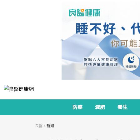
防癌
減肥
養生
良醫
新知