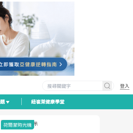
登入
專題
紐崔萊健康學堂
2025健檢服務大調查