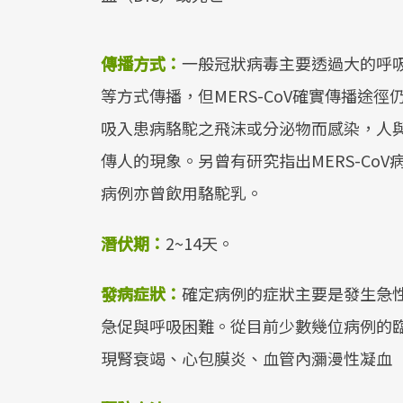
傳播方式：
一般冠狀病毒主要透過大的呼
等方式傳播，但MERS-CoV確實傳播途
吸入患病駱駝之飛沫或分泌物而感染，人
傳人的現象。另曾有研究指出MERS-CoV
病例亦曾飲用駱駝乳。
潛伏期：
2~14天。
發病症狀：
確定病例的症狀主要是發生急
急促與呼吸困難。從目前少數幾位病例的
現腎衰竭、心包膜炎、血管內瀰漫性凝血（