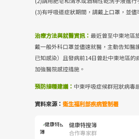
(2)請用肥皂和清水或酒精性乾洗手液進行
(3)有呼吸道症狀期間，請戴上口罩，並
治療方法與就醫資訊：
最近曾至中東地區
戴一般外科口罩並儘速就醫，主動告知醫
已知感染）且發病前14日曾赴中東地區的
加強醫院感控措施。
預防接種建議：
中東呼吸症候群冠狀病毒
資料來源：
衛生福利部疾病管制署
健康特搜簿
合作專家群