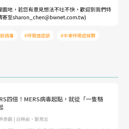
搜園地，若您有意見想法不吐不快，歡迎到我們特
aron_chen@bwnet.com.tw)
冠狀病毒
#呼吸道症狀
#中東呼吸症候群
RS四倍！MERS病毒起點，就從「一隻駱
起
界奇觀 | 白映俞、劉育志