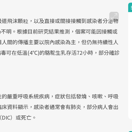
吸道飛沫顆粒，以及直接或間接接觸到感染者分泌物
徑仍不明。根據目前研究結果推測，個案可能因接觸或
與人間的傳播主要以院內感染為主，但仍無持續性人
病毒可在低溫(4℃)的駱駝生乳存活72小時，部分確診
性的嚴重呼吸系統疾病，症狀包括發燒、咳嗽、呼吸
臨床資料顯示，感染者通常會有肺炎，部分病人會出
DIC）或死亡。