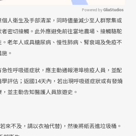
Powered by 
GliaStudios
注意個人衛生及手部清潔，同時儘量減少至人群聚集或
Mute
狀者密切接觸。此外應避免前往當地農場、接觸駱駝
性。老年人或具糖尿病、慢性肺病、腎衰竭及免疫不
措施。
或有急性呼吸道症狀，應主動通報港埠檢疫人員，並配
學評估；返國14天內，若出現呼吸道症狀或有發燒
療，並主動告知醫護人員旅遊史。
：
(若來不及，請以衣袖代替)，然後將紙丟進垃圾桶。