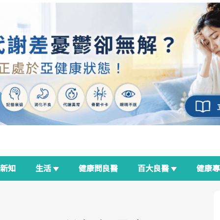
新知
生活
健康問良醫
百大良醫
健康
良醫生活祭
我與健康韌性的距離
荷爾蒙時光機