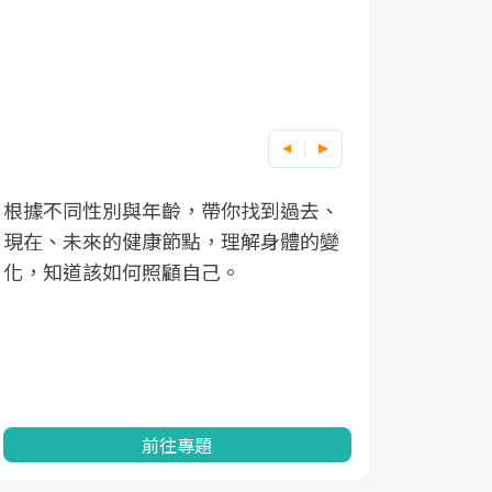
因應超高齡社會來臨，良醫健康網推動
「2025年健檢服務大調查」，以倡議健
康促進為目的，深耕健康篩檢之於台灣
民眾健康的關鍵角色，並透過問卷調
查、數據分析進行全年度報導。邀請您
一起成為台灣健康促進的推手之一！
前往專題