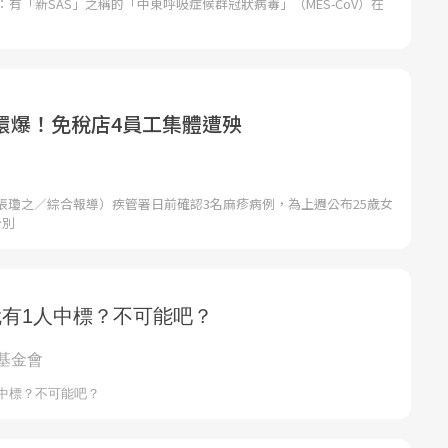
2編按：有「新SAS」之稱的「中東呼吸症候群冠狀病毒」（MES-CoV）在
環爆！免稅店4員工集體遭殃
張瓊之／綜合報導）疾管署日前確認3名麻疹病例，為上週公布25歲女
分別