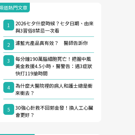
頻道熱門文章
2026七夕什麼時候？七夕日期、由來
1
與3習俗8禁忌一次看
濾藍光產品真有效？ 醫師告訴你
2
每分鐘190萬腦細胞死亡！把握中風
3
黃金救援4.5小時，醫警告：遇3症狀
快打119搶時間
為什麼大醫院裡的病人和護士總是衝
4
來衝去？
30強心針救不回郭金發！換人工心臟
5
會更好？