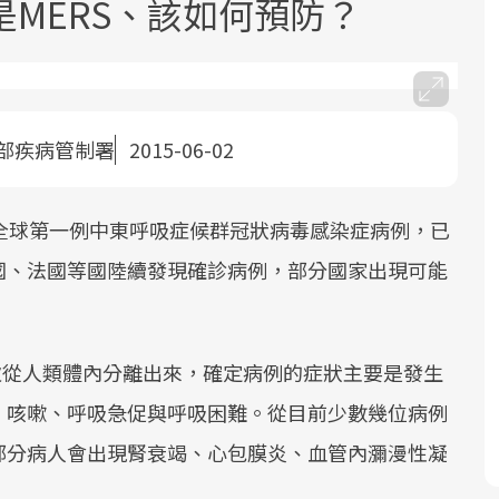
MERS、該如何預防？
部疾病管制署
2015-06-02
面對超高齡社會的浪潮，台灣正在快速
2025年，就到良醫生活祭體驗「一站式
良醫健康網從「換季的身體變化」出
根據不同性別與年齡，帶你找到過去、
公布全球第一例中東呼吸症候群冠狀病毒感染症病例，已
邁向「健康照護」的新時代。隨著國家
健康新生活」，從講座、體驗到運動，
發，透過醫學觀點與日常感受的對話，
現在、未來的健康節點，理解身體的變
國、法國等國陸續發現確診病例，部分國家出現可能
政策如「健康台灣推動委員會」與「長
全面啟動你的健康革命！
建立對亞健康的認知，進而引導實際的
化，知道該如何照顧自己。
照3.0」的推進，「預防醫學」已成全民
改善行動。
關注的核心議題。然而，健檢不只是醫
療院所的服務，更是民眾了解自身健康
首次從人類體內分離出來，確定病例的症狀主要是發生
狀況、啟動健康管理的重要起點。
、咳嗽、呼吸急促與呼吸困難。從目前少數幾位病例
前往專題
前往專題
前往專題
前往專題
部分病人會出現腎衰竭、心包膜炎、血管內瀰漫性凝