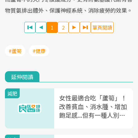
物質氨排出體外、保護神經系統、消除疲勞的效果。
1
2
單頁閱讀
#蘆筍
#健康
延伸閱讀
減肥
女性最適合吃「蘆筍」！
改善貧血、消水腫、增加
飽足感...但有一種人別多
吃