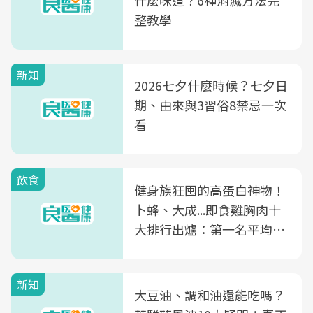
什麼味道？6種消滅方法完
整教學
新知
2026七夕什麼時候？七夕日
期、由來與3習俗8禁忌一次
看
飲食
健身族狂囤的高蛋白神物！
卜蜂、大成...即食雞胸肉十
大排行出爐：第一名平均一
片不到50元
新知
大豆油、調和油還能吃嗎？