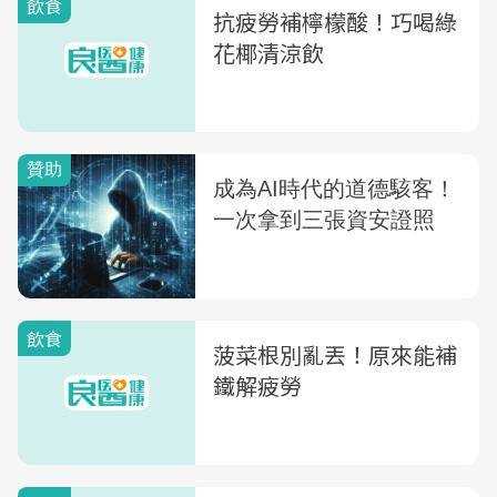
飲食
抗疲勞補檸檬酸！巧喝綠
花椰清涼飲
飲食
菠菜根別亂丟！原來能補
鐵解疲勞