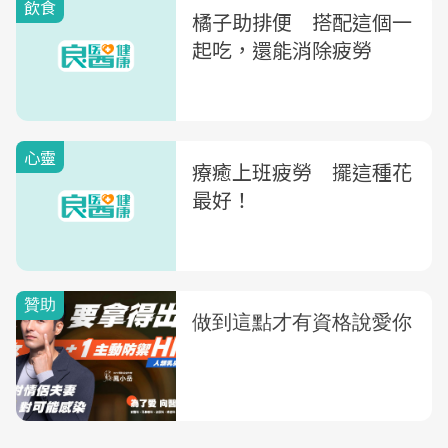
飲食
橘子助排便 搭配這個一
起吃，還能消除疲勞
心靈
療癒上班疲勞 擺這種花
最好！