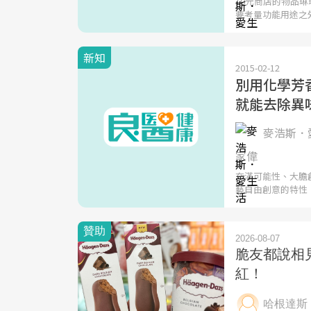
10元商店的物品
要考量功能用途之
新知
2015-02-12
別用化學芳
就能去除異
麥浩斯．
家偉
充滿可能性、大膽
藝自由創意的特性