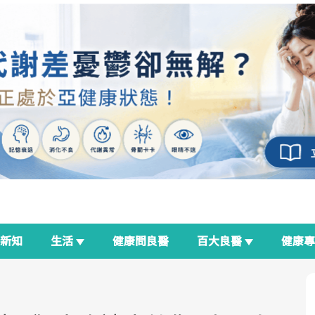
新知
生活
健康問良醫
百大良醫
健康
良醫生活祭
我與健康韌性的距離