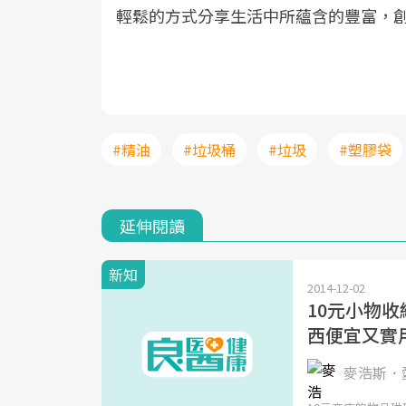
輕鬆的方式分享生活中所蘊含的豐富，
#精油
#垃圾桶
#垃圾
#塑膠袋
延伸閱讀
新知
2014-12-02
10元小物收
西便宜又實
麥浩斯．