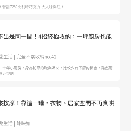
不出是同一間！4招終極收納，一坪廚房也能
生活 | 完全不累收納no.42
二十年小廚房，身為忙碌的職業婦女，比較少有下廚的機會，雖然廚
缺乏規劃
來按摩！靠這一罐，衣物、居家空間不再臭哄
生活 | 陳映如