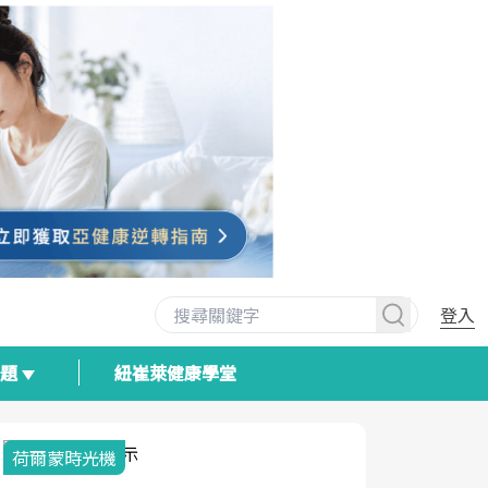
登入
專題
紐崔萊健康學堂
荷爾蒙時光機
2025健檢