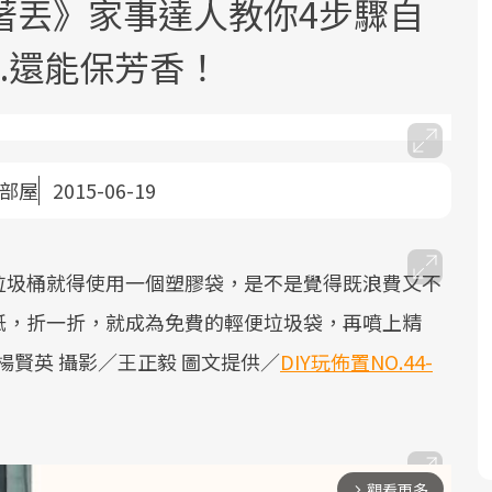
著丟》家事達人教你4步驟自
..還能保芳香！
美部屋
2015-06-19
面對超高齡社會的浪潮，台灣正在快速
2025年，就到良醫生活祭體驗「一站式
良醫健康網從「換季的身體變化」出
邁向「健康照護」的新時代。隨著國家
健康新生活」，從講座、體驗到運動，
發，透過醫學觀點與日常感受的對話，
政策如「健康台灣推動委員會」與「長
全面啟動你的健康革命！
建立對亞健康的認知，進而引導實際的
垃圾桶就得使用一個塑膠袋，是不是覺得既浪費又不
照3.0」的推進，「預防醫學」已成全民
改善行動。
紙，折一折，就成為免費的輕便垃圾袋，再噴上精
關注的核心議題。然而，健檢不只是醫
楊賢英 攝影∕王正毅 圖文提供／
DIY玩佈置NO.44-
療院所的服務，更是民眾了解自身健康
狀況、啟動健康管理的重要起點。
前往專題
前往專題
前往專題
觀看更多
arrow_forward_ios