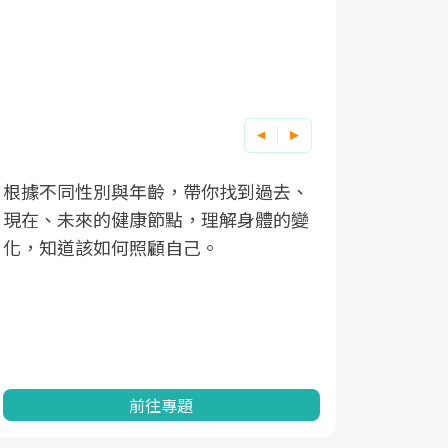
根據不同性別與年齡，帶你找到過去、
因應超高齡
現在、未來的健康節點，理解身體的變
「2025
化，知道該如何照顧自己。
康促進為目
民眾健康的
查、數據分
一起成為台
前往專題