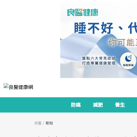
防癌
減肥
養生
良醫
新知