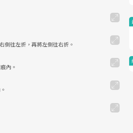
Mute
將右側往左折，再將左側往右折。
摺痕內。
內。