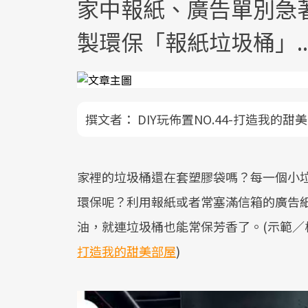
家中報紙、廣告單別急
製環保「報紙垃圾桶」.
撰文者：
DIY玩佈置NO.44-打造我的甜
家裡的垃圾桶還在套塑膠袋嗎？每一個小
環保呢？利用報紙或者常塞滿信箱的廣告
油，就連垃圾桶也能常保芳香了。(示範∕
打造我的甜美部屋
)