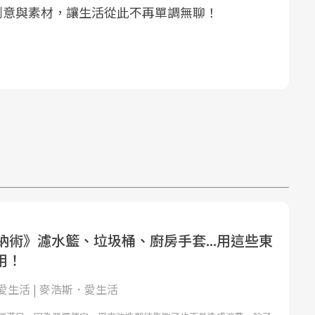
創意與素材，讓生活從此不再單調無聊！
納術》濾水籃、垃圾桶、廚房手套...用這些東
用！
愛生活 | 麥浩斯．愛生活