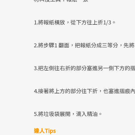
1.將報紙橫放，從下方往上折1/3。
2.將步驟1 翻面，把報紙分成三等分，先
3.把左側往右折的部分塞進另一側下方的
4.接著將上方的部分往下折，也塞進摺痕
5.將垃圾袋展開，滴入精油。
達人Tips