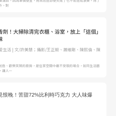
琳瑯滿目，因為單價便宜，用來改造即使失敗了也不易造成浪費。除了
外，對
香劑！大掃除清完衣櫃、浴室，放上「這個」
味
愛生活 | 文/許美慧；攝影/王正毅、蕭維剛、陳熙倫、陳
創造、歡樂笑鬧的廚房，是住家空間中最不受限的場合，如同生活園
，讓人一