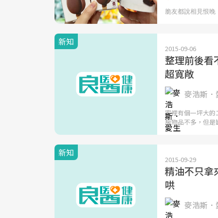
新知
2015-09-06
整理前後看
超寬敞
麥浩斯．愛
家裡有個一坪大的
房物品不多，但是
新知
2015-09-29
精油不只拿
哄
麥浩斯．愛