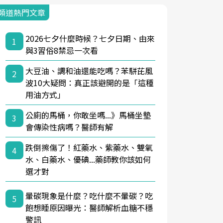
頻道熱門文章
2026七夕什麼時候？七夕日期、由來
1
與3習俗8禁忌一次看
大豆油、調和油還能吃嗎？苯駢芘風
2
波10大疑問：真正該避開的是「這種
用油方式」
公廁的馬桶，你敢坐嗎...》馬桶坐墊
3
會傳染性病嗎？醫師有解
跌倒擦傷了！紅藥水、紫藥水、雙氧
4
水、白藥水、優碘...藥師教你該如何
選才對
暈碳現象是什麼？吃什麼不暈碳？吃
5
飽想睡原因曝光：醫師解析血糖不穩
警訊