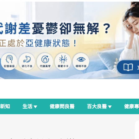
新知
生活
健康問良醫
百大良醫
健康
良醫生活祭
我與健康韌性的距離