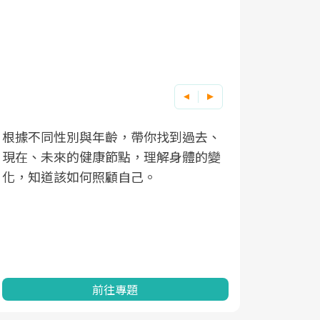
根據不同性別與年齡，帶你找到過去、
因應超高齡
現在、未來的健康節點，理解身體的變
「2025
化，知道該如何照顧自己。
康促進為目
民眾健康的
查、數據分
一起成為台
前往專題