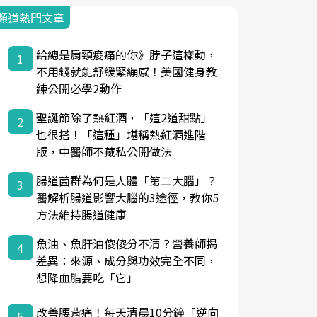
頻道熱門文章
給總是肩頸痠痛的你》脖子這樣動，
1
不用錢就能舒緩緊繃感！美國健身教
練公開必學2動作
聖誕節除了熱紅酒，「這2道甜點」
2
也很搭！「這種」堪稱熱紅酒進階
版，中醫師不藏私公開做法
腸道菌群為何是人體「第二大腦」？
3
醫解析腸道影響大腦的3途徑，教你5
方法維持腸道健康
魚油、魚肝油傻傻分不清？營養師揭
4
差異：來源、成分與功效完全不同，
想降血脂要吃「它」
改善腰背痛！每天清晨10分鐘「逆向
5