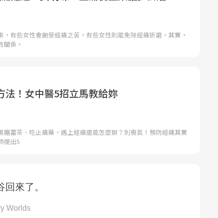
來，有些女性會飽受經痛之苦，有些女性則能免除經痛折磨，其實，
有關係。
方法！女中醫5招立馬教給妳
黑糖薑茶、吃止痛藥，遇上經痛還能怎麼辦？別喪氣！預防經痛其實
師提出5