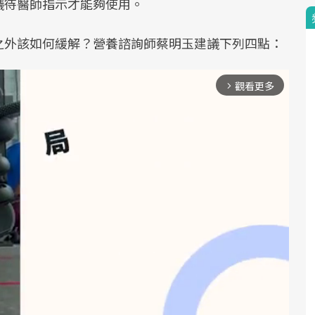
議待醫師指示才能夠使用。
之外該如何緩解？營養諮詢師蔡明玉建議下列四點：
觀看更多
arrow_forward_ios