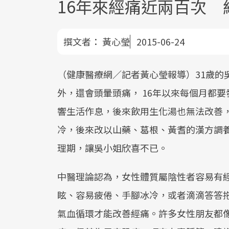
16年來經痛近兩百次
撰文者：
黃心瑩
2015-06-24
（健康醫療網／記者黃心瑩報導）31歲的
外，還會頭暈頭痛， 16年以來每個月都
響生活作息，後來飲用生化湯也無法改善
冷，後來改以山藥、葛根、黃耆的漢方調
理期，讓吳小姐欣喜不已。
中醫理論認為，女性體質屬陰性者容易有
眩、容易疲倦、手腳冰冷，或者滴滴答答
氣血循環才能改善經痛。許多女性朋友都