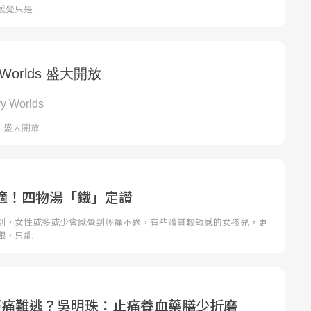
感覺只是
適！四物湯「鐵」定讚
到，女性或多或少會感覺到經痛不適，有些體質較敏感的女孩兒，更
艱，只能
經痛難逃？吳明珠：止痛養血藥膳少折磨