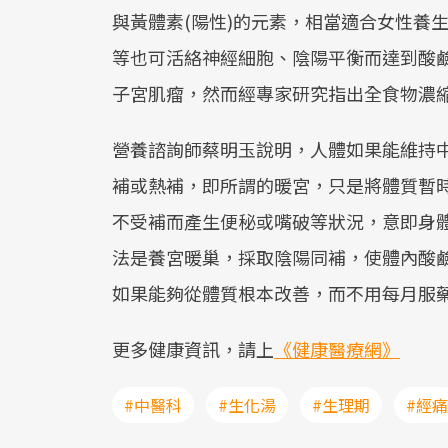
與黃體素(陽性)的元素，相當適合女性養
等也可活絡神經細胞、陰陽平衡而達到酸
子宮肌瘤，然而經專家研究指出全食物濃
營養諮詢師蔡明玉說明，人體如果能維持
補或熱補，即所謂的暖宮，只是將體質暫
不受補而產生便秘或嘴破等狀況，意即身
法是養宮暖巢，採取陰陽同補，使體內酸
如果能夠從體質根本改善，而不用每月服
更多健康資訊，請上
《健康醫療網》
#中醫科
#生化湯
#生理期
#經痛