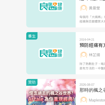
黃曼瑩
每個月「大姨媽」
經痛與否跟體質大
養生
2016-04-21
預防經痛有
林芷揚
除了熱敷肚子、喝
是有方法的。中醫