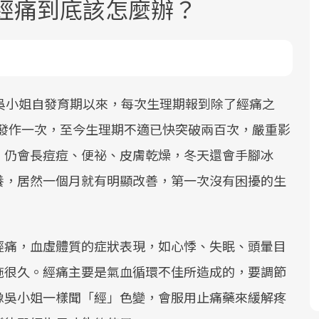
 經痛到底該怎麼辦？
吳小姐自發育期以來，每次生理期報到除了經痛之
要發作一次，至今生理期不適已快突破兩百次，嚴重影
面對超高齡社會的浪潮，台灣正在快速
2025年，就到良醫生活祭體驗「一站式
良醫健康網從「換季的身體變化」出
，仍會長痘痘、便祕、皮膚乾燥，冬天還會手腳冰
邁向「健康照護」的新時代。隨著國家
健康新生活」，從講座、體驗到運動，
發，透過醫學觀點與日常感受的對話，
政策如「健康台灣推動委員會」與「長
全面啟動你的健康革命！
建立對亞健康的認知，進而引導實際的
養，居然一個月就有明顯改善，第一次沒有困擾的生
照3.0」的推進，「預防醫學」已成全民
改善行動。
關注的核心議題。然而，健檢不只是醫
療院所的服務，更是民眾了解自身健康
經痛，血虛體質的症狀表現，如心悸、失眠、頭暈目
狀況、啟動健康管理的重要起點。
拖很久。經痛主要是氣血循環不佳所造成的，要調節
前往專題
前往專題
前往專題
像吳小姐一樣聞「經」色變，會服用止痛藥來緩解疼