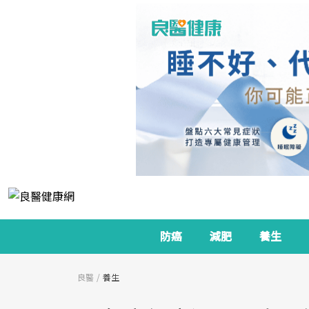
防癌
減肥
養生
良醫
養生