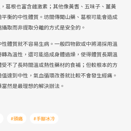
生，葛根也富含雌激素；其他像黃耆、五味子、薑黃
鹼平衡的中性體質。坊間傳聞山藥、葛根可能會造成
縮攝取而非提取分離的方式是安全的。
中性體質就不容易生病。一般四物飲或中將湯採用溫
時轉為溫性，還可能造成身體過燥，使得體質長期溫
體受不了長時間溫或熱性藥材的食補；但較根本的方
鹼值達到中性，氣血循環改善就比較不會發生經痛。
藥當然是最理想的解決辦法。
#頭痛
#手腳冰冷