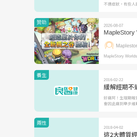
不適症狀，有些人
養生
2016-02-22
緩解經期不
好痛阿！生理期報
會因此痛到舉步維
兩性
2018-04-02
這2大體質