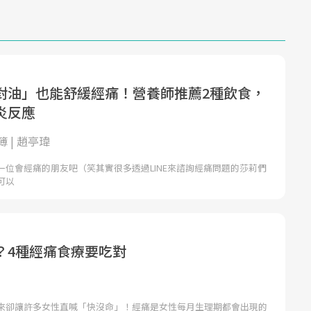
對油」也能舒緩經痛！營養師推薦2種飲食，
炎反應
 | 趙亭瑋
一位會經痛的朋友吧（笑其實很多透過LINE來諮詢經痛問題的莎莉們
可以
？4種經痛食療要吃對
來卻讓許多女性直喊「快沒命」！經痛是女性每月生理期都會出現的