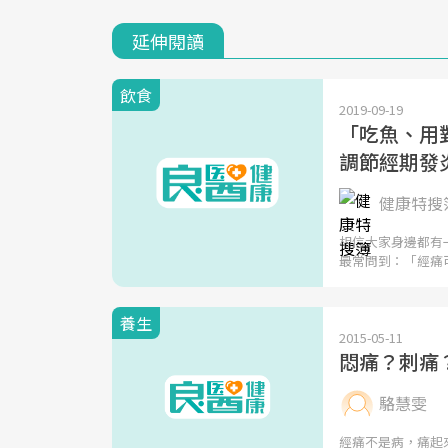
延伸閱讀
飲食
2019-09-19
「吃魚、用
調節經期發
健康特搜簿
相信大家身邊都有
最常問到：「經痛
養生
2015-05-11
悶痛？刺痛
駱慧雯
經痛不是病，痛起