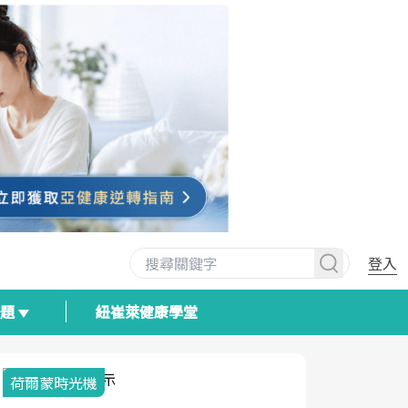
登入
專題
紐崔萊健康學堂
荷爾蒙時光機
2025健檢