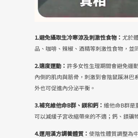
1.避免攝取生冷寒涼及刺激性食物：
尤於
品、咖啡、辣椒、酒精等刺激性食物，並
2.適度運動：
許多女性生理期間會避免運
內側的肌肉與筋骨，刺激到會陰鼠蹊淋巴
外也可促進內分泌平衡。
3.補充維他命B群、鎂和鈣：
維他命B群是
可以減緩子宮收縮帶來的不適；鈣、鎂礦
4.運用漢方調養體質：
使陰性體質調整為