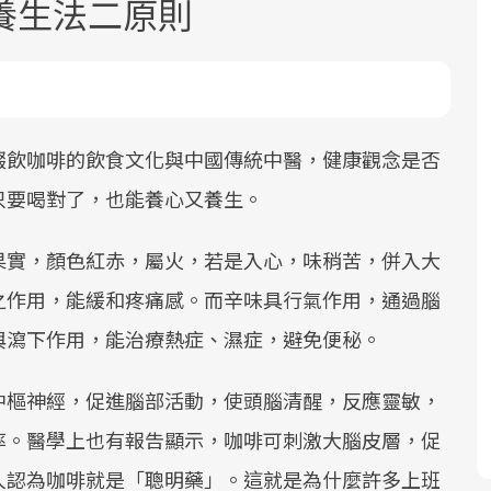
養生法二原則
啜飲咖啡的飲食文化與中國傳統中醫，健康觀念是否
只要喝對了，也能養心又養生。
面對超高齡社會的浪潮，台灣正在快速
2025年，就到良醫生活祭體驗「一站式
良醫健康網從「換季的身體變化」出
邁向「健康照護」的新時代。隨著國家
健康新生活」，從講座、體驗到運動，
發，透過醫學觀點與日常感受的對話，
果實，顏色紅赤，屬火，若是入心，味稍苦，併入大
政策如「健康台灣推動委員會」與「長
全面啟動你的健康革命！
建立對亞健康的認知，進而引導實際的
之作用，能緩和疼痛感。而辛味具行氣作用，通過腦
照3.0」的推進，「預防醫學」已成全民
改善行動。
關注的核心議題。然而，健檢不只是醫
與瀉下作用，能治療熱症、濕症，避免便秘。
療院所的服務，更是民眾了解自身健康
狀況、啟動健康管理的重要起點。
中樞神經，促進腦部活動，使頭腦清醒，反應靈敏，
率。醫學上也有報告顯示，咖啡可刺激大腦皮層，促
前往專題
前往專題
前往專題
人認為咖啡就是「聰明藥」。這就是為什麼許多上班