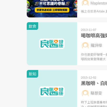
飲食
2013-11-07
喝咖啡高強
羅詩樺
你也是愛好咖啡一
啡因效果發揮最大
新知
2015-12-02
黑咖啡、白
駱慧雯
時下上班族普遍有
力，但咖啡因攝取