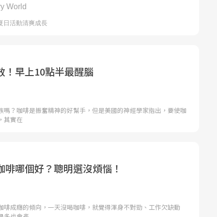
效！早上10點半最醒腦
族嗎？咖啡是振奮精神的好幫手，但是美國的神經學家指出，要使咖
，其實在
咖啡哪個好？聰明選沒煩惱！
咖啡成癮的傾向，一天沒喝咖啡，就覺得渾身不對勁、工作欠缺動
過多也會產