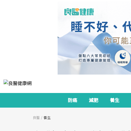
防癌
減肥
養生
良醫
養生