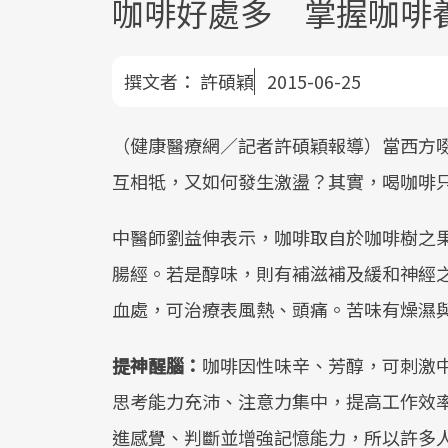
咖啡好處多 掌握咖啡
撰文者：
許碩穎
2015-06-25
（健康醫療網／記者許碩穎報導）當西方
互相牴，又如何發生激盪？其實，喝咖啡
中醫師劉益伸表示，咖啡取自於咖啡樹之
腸經。若是醇味，則有補滋補及緩和神經
血處，可治療表風熱、頭痛。苦味有燥濕
提神醒腦：
咖啡因性味辛、芳醇，可刺激
思考能力充沛、注意力集中，提高工作效
進感覺、判斷並增強記憶能力，所以許多