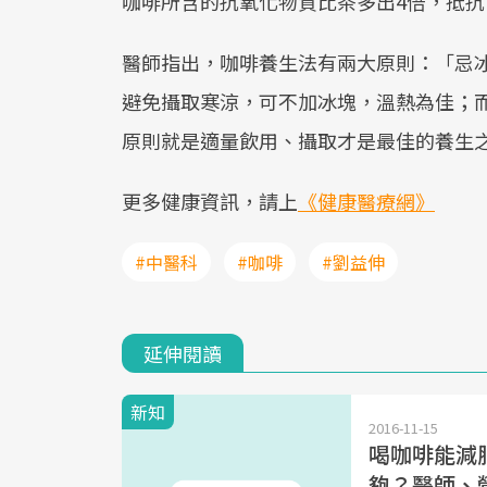
咖啡所含的抗氧化物質比茶多出4倍，抵
醫師指出，咖啡養生法有兩大原則：「忌
避免攝取寒涼，可不加冰塊，溫熱為佳；
原則就是適量飲用、攝取才是最佳的養生
更多健康資訊，請上
《健康醫療網》
#中醫科
#咖啡
#劉益伸
延伸閱讀
新知
2016-11-15
喝咖啡能減
夠？醫師、