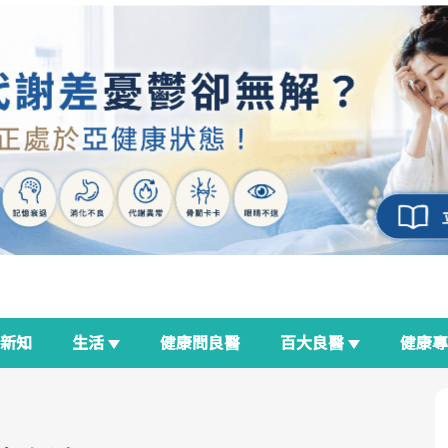
新知
生活
健康問良醫
百大良醫
健康
良醫生活祭
我與健康韌性的距離