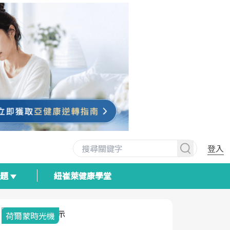
登入
專題
紐崔萊健康學堂
荷爾蒙時光機
2025健檢