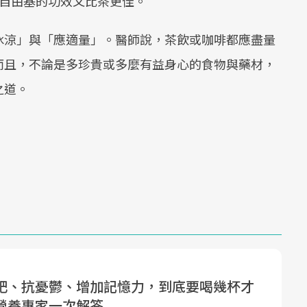
抗自由基的功效又比茶更佳。
冰涼」與「應適量」。醫師說，茶飲或咖啡都應盡量
而且，不論是多珍貴或多麼有益身心的食物與藥材，
之道。
肥、抗憂鬱、增加記憶力，到底要喝幾杯才
營養專家一次解答