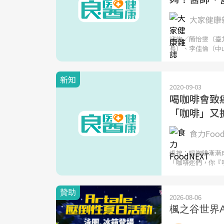
大家健康
諮詢／簡怡雯（臺
長）、李佳倫（中
新知
2020-09-03
喝咖啡會致
「咖啡」又
食力Food
編按：喝咖啡漸漸
「咖啡迷們，你『