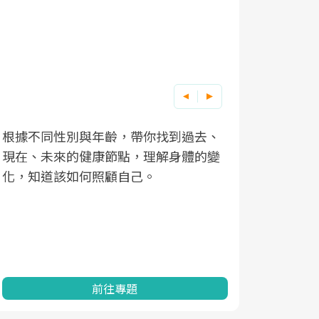
根據不同性別與年齡，帶你找到過去、
因應超高齡
現在、未來的健康節點，理解身體的變
「2025
化，知道該如何照顧自己。
康促進為目
民眾健康的
查、數據分
一起成為台
前往專題