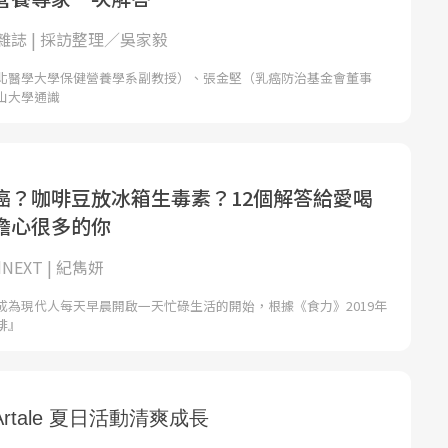
雜誌 | 採訪整理／吳家毅
北醫學大學保健營養學系副教授）、張金堅（乳癌防治基金會董事
山大學通識
癌？咖啡豆放冰箱生毒素？12個解答給愛喝
擔心很多的你
NEXT | 紀雋妍
成為現代人每天早晨開啟一天忙碌生活的開始，根據《食力》2019年
啡』