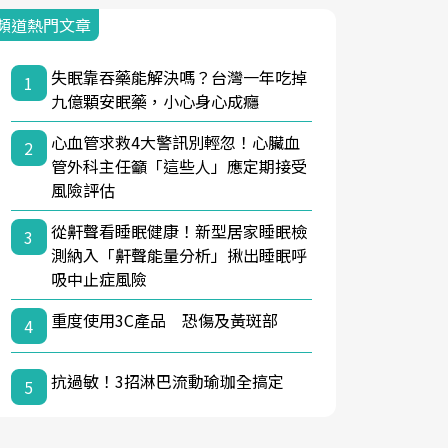
頻道熱門文章
失眠靠吞藥能解決嗎？台灣一年吃掉
1
九億顆安眠藥，小心身心成癮
心血管求救4大警訊別輕忽！心臟血
2
管外科主任籲「這些人」應定期接受
風險評估
從鼾聲看睡眠健康！新型居家睡眠檢
3
測納入「鼾聲能量分析」揪出睡眠呼
吸中止症風險
重度使用3C產品 恐傷及黃斑部
4
抗過敏！3招淋巴流動瑜珈全搞定
5