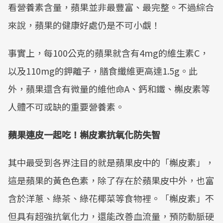
看營養素含量，蘋果並非最豐富、最完整。不過綜合
來說，蘋果的健康好處仍是不可小覷！
事實上，每100公克的蘋果就含有4mg的維生素C，
以及110mg的鉀離子，膳食纖維更高達1.5g。此
外，蘋果還含有微量的維他命A、鈣和鐵、槲皮素等
人體不可或缺的重要營養素。
蘋果連皮一起吃！槲皮素抗氧化防失智
其中最受到各界注目的就是蘋果皮中的「槲皮素」，
這是蘋果的黃色色素，除了存在於蘋果皮中外，也富
含於洋蔥、綠茶、綠花椰菜等食物裡。「槲皮素」不
但具有超強抗氧化力，還能改善血流量，預防動脈硬