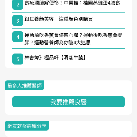
食療潤腸解便祕！中醫推：桂圓蒸雞蛋4膳食
2
銀耳養顏美容 這種顏色別購買
3
運動前吃香蕉會傷害心臟？運動後吃香蕉會變
4
胖？運動營養師為你破4大迷思
林書煒》極品軒【清蒸牛腩】
5
最多人推薦醫師
我要推薦良醫
網友就醫經驗分享