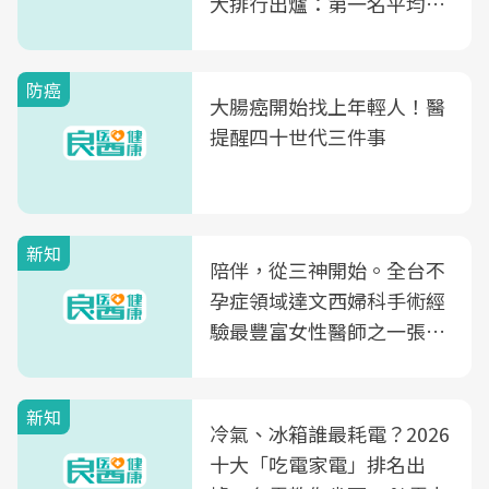
大排行出爐：第一名平均一
片不到50元
防癌
大腸癌開始找上年輕人！醫
提醒四十世代三件事
新知
陪伴，從三神開始。全台不
孕症領域達文西婦科手術經
驗最豐富女性醫師之一張永
玲領軍，打造全台首創「生
殖銀行概念形象館」，攜手
新知
光田醫院建構360度女性健
冷氣、冰箱誰最耗電？2026
康照護生態圈
十大「吃電家電」排名出