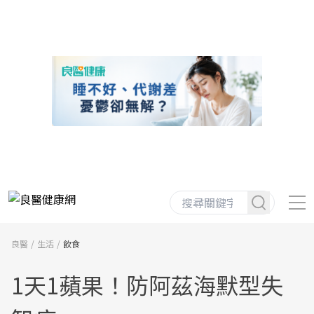
良醫
生活
飲食
1天1蘋果！防阿茲海默型失