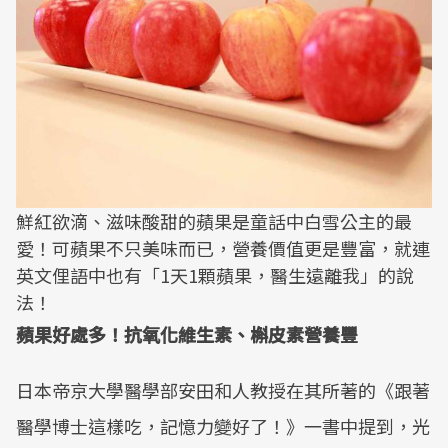
鮮紅欲滴、滋味酸甜的蘋果是童話中白雪公主的最
愛！可蘋果不只美味而已，營養價值更是豐富，就連
英文俚語中也有「1天1顆蘋果，醫生遠離我」的說
法！
蘋果好處多！抗氧化維生素、槲皮素營養豐
日本帝京大學醫學部安田和人教授在其所著的《跟著
醫學博士這樣吃，記憶力變好了！》一書中提到，光