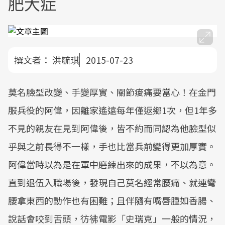
肥大症
撰文者：
洪毓琪
2015-07-23
莫名臉型改變、手變厚實、關節痠痛要當心！在金門
服兵役的阿偉，因離家遙遠每年僅返鄉1次，但1年多
不見的親友在見到阿偉後，皆不約而同認為他臉型似
乎與之前長得不一樣，手也比當兵前變得更加厚實。
阿偉當時以為是在軍中磨練出來的成果，不以為意。
直到退伍入職場後，發現自己莫名經常腰痛、就連彎
腰拿東西的動作也有困難；且伴隨有嘴唇腫如香腸、
說話會咬到舌頭，彷彿電影「史瑞克」一般的情況，