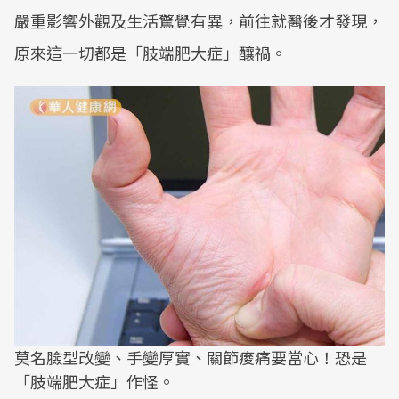
嚴重影響外觀及生活驚覺有異，前往就醫後才發現，
原來這一切都是「肢端肥大症」釀禍。
莫名臉型改變、手變厚實、關節痠痛要當心！恐是
「肢端肥大症」作怪。