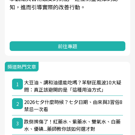
知，進而引導實際的改善行動。
前往專題
頻道熱門文章
大豆油、調和油還能吃嗎？苯駢芘風波10大疑
1
問：真正該避開的是「這種用油方式」
2026七夕什麼時候？七夕日期、由來與3習俗8
2
禁忌一次看
跌倒擦傷了！紅藥水、紫藥水、雙氧水、白藥
3
水、優碘...藥師教你該如何選才對