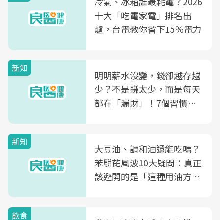
冷氣、冰箱誰最耗電？2026
十大「吃電家電」排名出
爐，台電教你省下15％電力
新知
明明薪水沒變，錢卻越存越
少？不是賺太少，而是每天
都在「漏財」！7個習慣一
次看
新知
大豆油、調和油還能吃嗎？
苯駢芘風波10大疑問：真正
該避開的是「這種用油方
式」
飲食