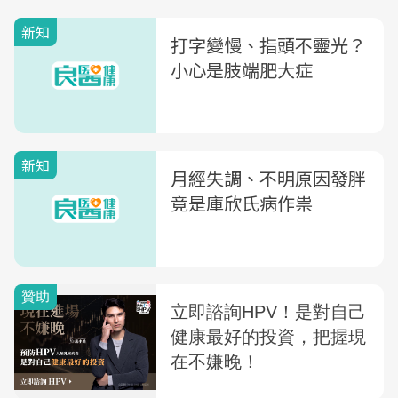
新知
打字變慢、指頭不靈光？
小心是肢端肥大症
新知
月經失調、不明原因發胖
竟是庫欣氏病作祟