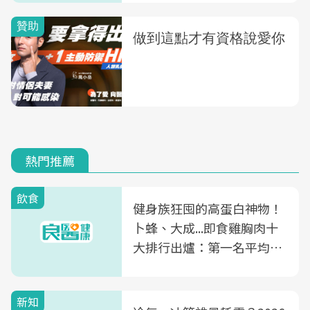
熱門推薦
飲食
健身族狂囤的高蛋白神物！
卜蜂、大成...即食雞胸肉十
大排行出爐：第一名平均一
片不到50元
新知