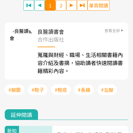
1
2
單頁閱讀
查看全部
良醫讀書會
合作出版社
蒐羅與財經、職場、生活相關書籍內
容介紹及書摘，協助讀者快速閱讀書
籍精彩內容。
#腳跟
#鞋子
#鞋底
#長繭
#左腳
延伸閱讀
新知