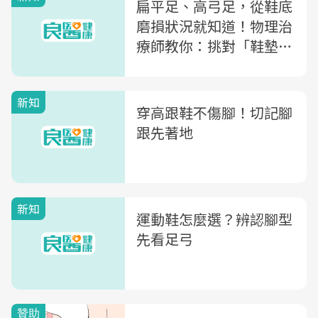
扁平足、高弓足，從鞋底
磨損狀況就知道！物理治
療師教你：挑對「鞋墊」
減緩不適，還可避免脊椎
側彎、膝蓋痛
新知
穿高跟鞋不傷腳！切記腳
跟先著地
新知
運動鞋怎麼選？辨認腳型
先看足弓