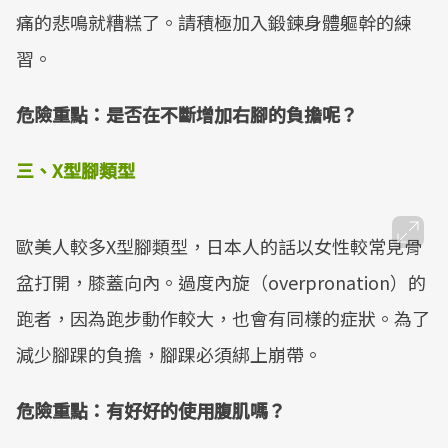
痛的悲鳴就糟糕了。請積極加入鍛鍊身體軀幹的練
習。
危險重點：是否在不斷增加右腳的負擔呢？
三、X型腳類型
歐美人較多X型腳類型，日本人的話以女性較常見骨
盆打開，膝蓋向內。過度內旋（overpronation）的
跑者，因為跑步動作較大，也會有同樣的症狀。為了
減少腳踝的負擔，腳踝必須綁上崩帶。
危險重點：有好好的使用腹肌嗎？