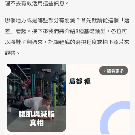
理不去有效活用這些訊息。
哪個地方或是哪些部分有削減？首先就請從這個「落
差」看起。接下來我們將介紹8種基礎類型，各位可
以將鞋子翻過來，記錄鞋底的磨損程度或拍下照片來
觀察。
觀看更多
arrow_forward_ios