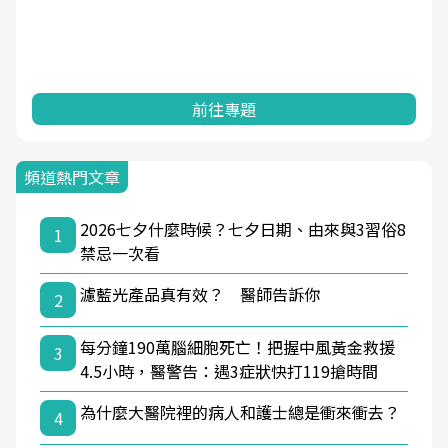
前往專題
頻道熱門文章
2026七夕什麼時候？七夕日期、由來與3習俗8
1
禁忌一次看
濾藍光產品真有效？ 醫師告訴你
2
每分鐘190萬腦細胞死亡！把握中風黃金救援
3
4.5小時，醫警告：遇3症狀快打119搶時間
為什麼大醫院裡的病人和護士總是衝來衝去？
4