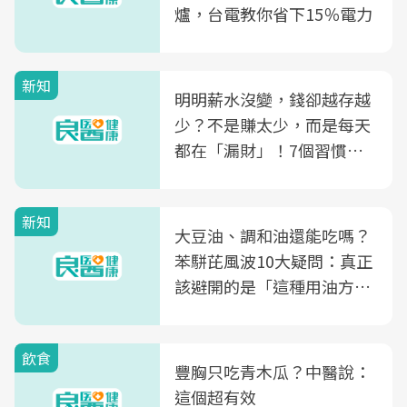
爐，台電教你省下15％電力
新知
明明薪水沒變，錢卻越存越
少？不是賺太少，而是每天
都在「漏財」！7個習慣一
次看
新知
大豆油、調和油還能吃嗎？
苯駢芘風波10大疑問：真正
該避開的是「這種用油方
式」
飲食
豐胸只吃青木瓜？中醫說：
這個超有效