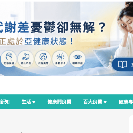
新知
生活
健康問良醫
百大良醫
健康
良醫生活祭
我與健康韌性的距離