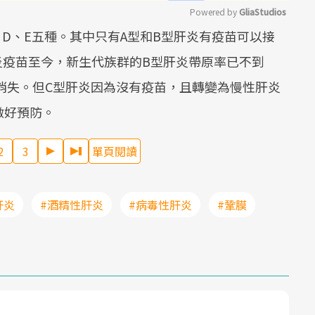
Powered by 
GliaStudios
、D、E五種。其中只有A型和B型肝炎有疫苗可以接
Mute
肝炎疫苗至今，新生代族群的B型肝炎帶原率已不到
消失。但C型肝炎因為沒有疫苗，且轉變為慢性肝炎
做好預防。
2
3
單頁閱讀
肝炎
#酒精性肝炎
#病毒性肝炎
#鞏膜