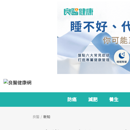
防癌
減肥
養生
良醫
新知