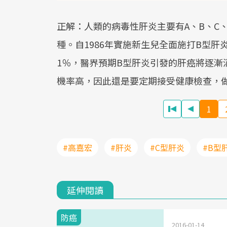
正解：人類的病毒性肝炎主要有A、B、C
種。自1986年實施新生兒全面施打B型
1％，醫界預期B型肝炎引發的肝癌將逐漸
機率高，因此還是要定期接受健康檢查，
1
#高嘉宏
#肝炎
#C型肝炎
#B型
延伸閱讀
防癌
2016-01-14