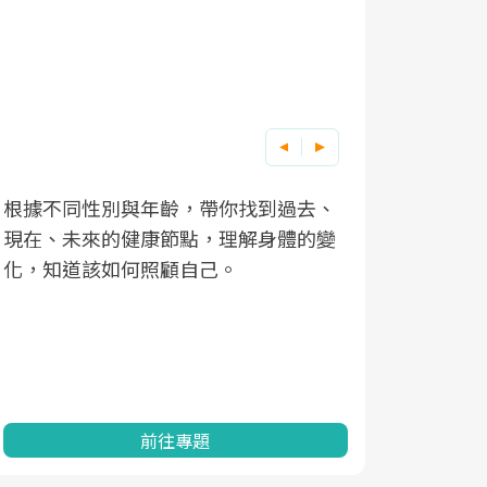
根據不同性別與年齡，帶你找到過去、
因應超高齡
現在、未來的健康節點，理解身體的變
「2025
化，知道該如何照顧自己。
康促進為目
民眾健康的
查、數據分
一起成為台
前往專題