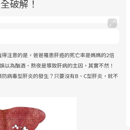
次全破解！
值得注意的是，爸爸罹患肝癌的死亡率是媽媽的2倍
面對超高齡社會的浪潮，台灣正在快速
2025年，就到良醫生活祭體驗「一站式
良醫健康網從「換季的身體變化」出
邁向「健康照護」的新時代。隨著國家
健康新生活」，從講座、體驗到運動，
發，透過醫學觀點與日常感受的對話，
眾誤以為酗酒、熬夜是導致肝病的主因，其實不然！
政策如「健康台灣推動委員會」與「長
全面啟動你的健康革命！
建立對亞健康的認知，進而引導實際的
預防病毒型肝炎的發生？只要沒有B、C型肝炎，就不
照3.0」的推進，「預防醫學」已成全民
改善行動。
關注的核心議題。然而，健檢不只是醫
療院所的服務，更是民眾了解自身健康
狀況、啟動健康管理的重要起點。
前往專題
前往專題
前往專題