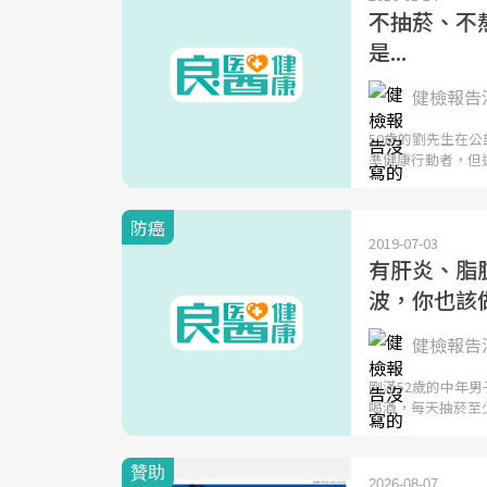
不抽菸、不
是...
健檢報告沒
50歲的劉先生在
準健康行動者，但
防癌
2019-07-03
有肝炎、脂
波，你也該
健檢報告沒
剛滿52歲的中年
喝酒，每天抽菸至少