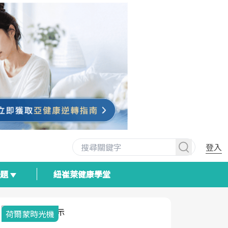
登入
專題
紐崔萊健康學堂
荷爾蒙時光機
2025健檢