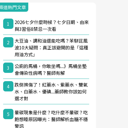
頻道熱門文章
2026七夕什麼時候？七夕日期、由來
1
與3習俗8禁忌一次看
大豆油、調和油還能吃嗎？苯駢芘風
2
波10大疑問：真正該避開的是「這種
用油方式」
公廁的馬桶，你敢坐嗎...》馬桶坐墊
3
會傳染性病嗎？醫師有解
跌倒擦傷了！紅藥水、紫藥水、雙氧
4
水、白藥水、優碘...藥師教你該如何
選才對
暈碳現象是什麼？吃什麼不暈碳？吃
5
飽想睡原因曝光：醫師解析血糖不穩
警訊