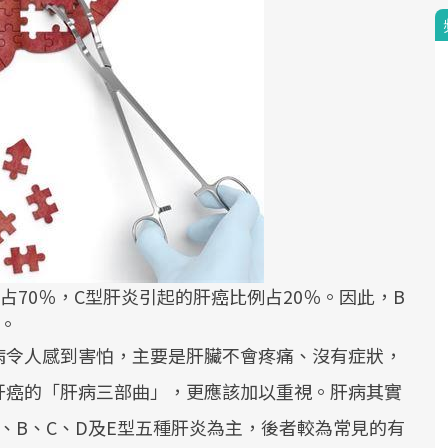
占70％，C型肝炎引起的肝癌比例占20％。因此，B
。
病令人感到害怕，主要是肝臟不會疼痛、沒有症狀，
肝癌的「肝病三部曲」，更應該加以重視。肝病其實
、B、C、D及E型五種肝炎為主，後者較為常見的有