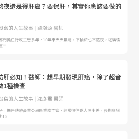
熬夜還是得肝癌？要保肝，其實你應該要做的
寫的人生故事 | 羅鴻源 醫師
公部門擔任行政主管多年，10年來天天晨跑，不抽菸也不熬夜，堪稱標
這三
肪肝必知！醫師：想早期發現肝癌，除了超音
做1種檢查
寫的人生故事 | 沈彥君 醫師
男子，擔任傳統產業亞洲區業務主管，經常得往返大陸出差，長期應酬
15