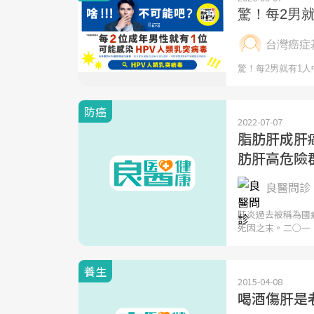
防癌
2022-07-07
脂肪肝成肝
肪肝高危險
良醫問診 
肝炎過去被稱為國
死因之末。二○一
養生
2015-04-08
喝酒傷肝是