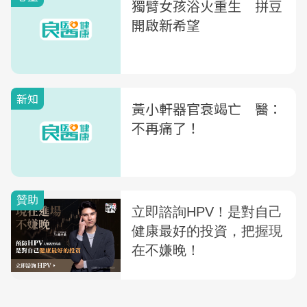
獨臂女孩浴火重生 拼豆
開啟新希望
新知
黃小軒器官衰竭亡 醫：
不再痛了！