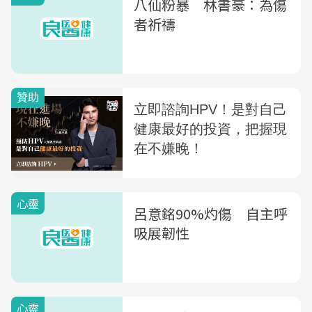
八仙粉暴 林書豪：為傷
者祈禱
心靈
呂意銘90%灼傷 自主呼
吸展韌性
心靈