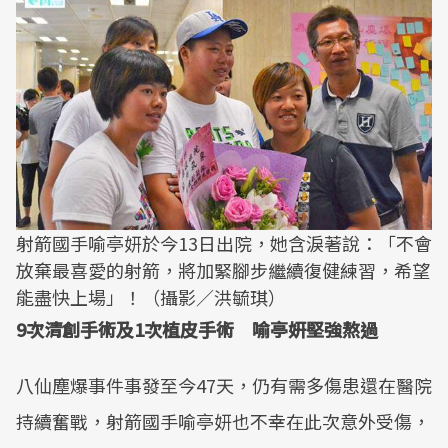
射箭國手喻亭妍於今13日出院，她含淚著說：「不會
放棄最喜愛的射箭，將加緊腳步繼續復健練習，希望
能盡快上場」！（攝影／洪毓琪）
9次清創手術及1次植皮手術 喻亭妍堅強熬過
八仙塵爆事件事發至今47天，仍有需多傷患還在醫院
持續奮戰，射箭國手喻亭妍也不幸在此次意外受傷，