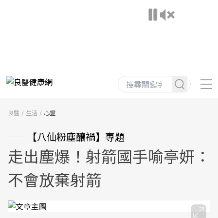
良醫
生活
心靈
──【八仙粉塵釀禍】專題
走出塵爆！射箭國手喻亭妍：
不會放棄射箭