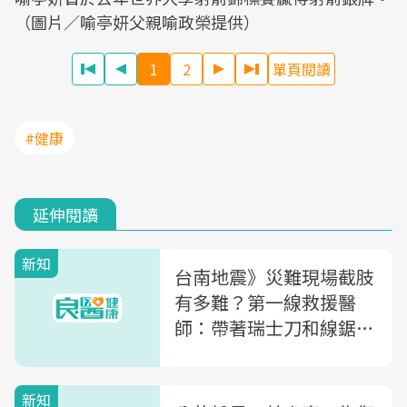
（圖片／喻亭妍父親喻政榮提供）
1
2
單頁閱讀
#健康
延伸閱讀
新知
台南地震》災難現場截肢
有多難？第一線救援醫
師：帶著瑞士刀和線鋸，
5分鐘內完成
新知