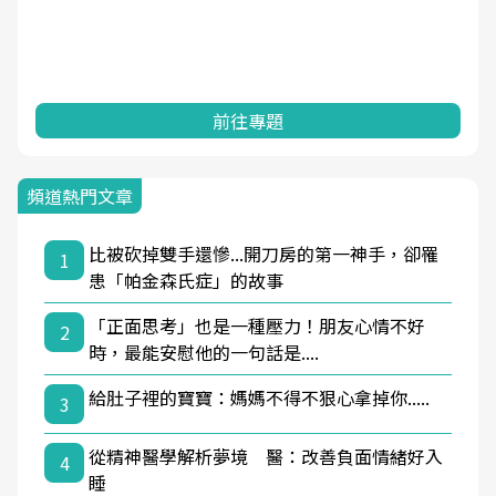
前往專題
頻道熱門文章
比被砍掉雙手還慘...開刀房的第一神手，卻罹
1
患「帕金森氏症」的故事
「正面思考」也是一種壓力！朋友心情不好
2
時，最能安慰他的一句話是....
給肚子裡的寶寶：媽媽不得不狠心拿掉你.....
3
從精神醫學解析夢境 醫：改善負面情緒好入
4
睡