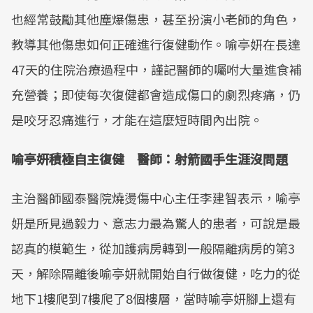
Mute
也經常鼓勵其他塵爆傷患，甚至扮演小老師的角色，
教導其他傷患如何正確進行復健動作。喻亭妍在長達
47天的住院治療過程中，謹記醫師的囑咐大量進食補
充營養；即使每次復健都會造成傷口的劇烈疼痛，仍
是咬牙忍痛進行，才能在這麼短時間內出院。
喻亭妍積極自主復健 醫師：射箭國手生涯沒問題
主治醫師國泰醫院燒燙傷中心主任李建智表示，喻亭
妍是所見過毅力、意志力最為驚人的患者，可說是最
認真的模範生，從加護病房轉到一般隔離病房的第3
天，解除隔離後喻亭妍就開始自行做復健，吃力的從
地下1樓爬到7樓爬了8個樓層，當時喻亭妍腳上還有