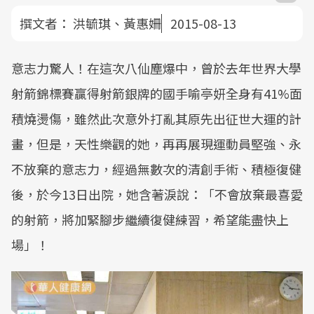
撰文者：
洪毓琪、黃惠姍
2015-08-13
意志力驚人！在這次八仙塵爆中，曾於去年世界大學
射箭錦標賽贏得射箭銀牌的國手喻亭妍全身有41%面
積燒燙傷，雖然此次意外打亂其原先出征世大運的計
畫，但是，天性樂觀的她，再再展現運動員堅強、永
不放棄的意志力，經過無數次的清創手術、積極復健
後，於今13日出院，她含著淚說：「不會放棄最喜愛
的射箭，將加緊腳步繼續復健練習，希望能盡快上
場」！