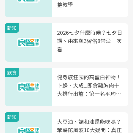
整教學
新知
2026七夕什麼時候？七夕日
期、由來與3習俗8禁忌一次
看
飲食
健身族狂囤的高蛋白神物！
卜蜂、大成...即食雞胸肉十
大排行出爐：第一名平均一
片不到50元
新知
大豆油、調和油還能吃嗎？
苯駢芘風波10大疑問：真正