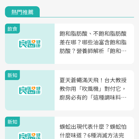
熱門推薦
飲食
飽和脂肪酸、不飽和脂肪酸
差在哪？哪些油富含飽和脂
肪酸？營養師解析「飽和脂
肪酸」的優缺點、建議攝取
量
新知
夏天蒼蠅滿天飛！台大教授
教你用「吹風機」對付它，
廚房必有的「這種調味料」
竟是蒼蠅剋星～
新知
蜈蚣出現代表什麼？蜈蚣怕
什麼味道？6種消滅方法完