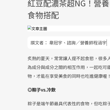
紅豆配濃茶超NG！營
食物搭配
撰文者：
韋冠宇、諮詢／營養師程涵宇
炙熱的夏天，常常讓人提不起食慾，很多
為成分與成分之間的相互作用，一起吃可
物，才能在享受美食的同時也吃進健康喔
◎
粽子
vs.
冷飲
粽子是端午節最具代表性的食物，但吃粽