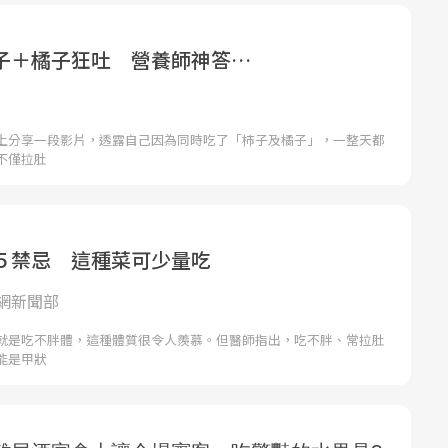
子＋橘子狂吐 營養師神答…
上分享一段影片，透露自己因為同時吃了「柿子及橘子」，一整天都
不僅拉肚
５禁忌 這種菜可少量吃
網新聞部
就是吃不胖體，這種體質很令人羨慕。但醫師指出，吃不胖、常拉肚
能是甲狀