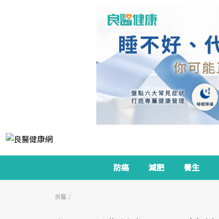
防癌
減肥
養生
良醫