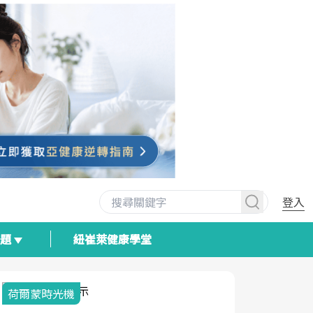
登入
專題
紐崔萊健康學堂
荷爾蒙時光機
2025健檢