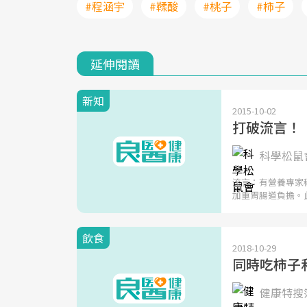
#程涵宇
#鞣酸
#桃子
#柿子
延伸閱讀
新知
2015-10-02
打破流言！
科學松鼠會
流言：有營養專家
加重胃腸道負擔。
飲食
2018-10-29
同時吃柿子
健康特搜簿