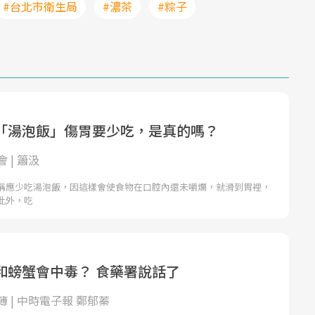
#台北市衛生局
#濃茶
#粽子
「湯泡飯」傷胃要少吃，是真的嗎？
 | 簫汲
稱應少吃湯泡飯，因這樣會使食物在口腔內還未嚼爛，就滑到胃裡，
此外，吃
和螃蟹會中毒？ 食藥署說話了
 | 中時電子報 鄭郁蓁