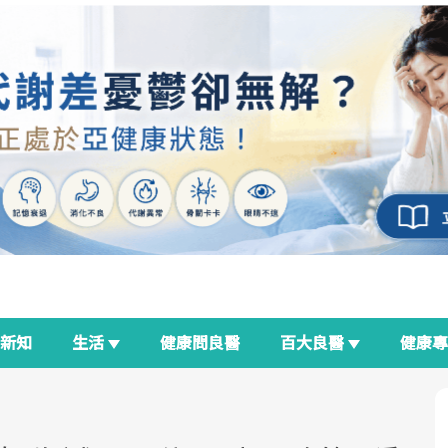
新知
生活
健康問良醫
百大良醫
健康
良醫生活祭
我與健康韌性的距離