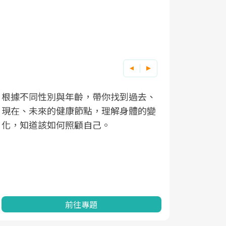
根據不同性別與年齡，帶你找到過去、
因應超高齡
現在、未來的健康節點，理解身體的變
「2025
化，知道該如何照顧自己。
康促進為目
民眾健康的
查、數據分
一起成為台
前往專題