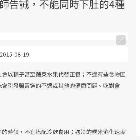
養師告誡，不能同時下肚的4種
2015-08-19
面對超高齡社會的浪潮，台灣正在快速
2025年，就到良醫生活祭體驗「一站式
良醫健康網從「換季的身體變化」出
邁向「健康照護」的新時代。隨著國家
健康新生活」，從講座、體驗到運動，
發，透過醫學觀點與日常感受的對話，
人會以粽子甚至蔬菜水果代替正餐；不過有些食物因
政策如「健康台灣推動委員會」與「長
全面啟動你的健康革命！
建立對亞健康的認知，進而引導實際的
能會引發腸胃道的不適或其他的健康問題。吃對食
照3.0」的推進，「預防醫學」已成全民
改善行動。
關注的核心議題。然而，健檢不只是醫
！
療院所的服務，更是民眾了解自身健康
狀況、啟動健康管理的重要起點。
前往專題
前往專題
前往專題
子的時候，不宜搭配冷飲食用；遇冷的糯米消化速度