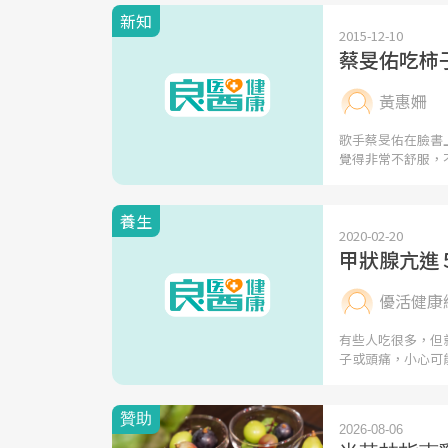
新知
2015-12-10
蔡旻佑吃柿
黃惠姍
歌手蔡旻佑在臉書
覺得非常不舒服，
養生
2020-02-20
甲狀腺亢進
優活健康
有些人吃很多，但
子或頭痛，小心可