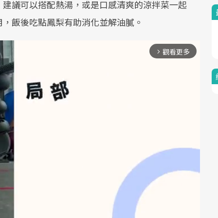
。建議可以搭配熱湯，或是口感清爽的涼拌菜一起
用，飯後吃點鳳梨有助消化並解油膩。
觀看更多
arrow_forward_ios