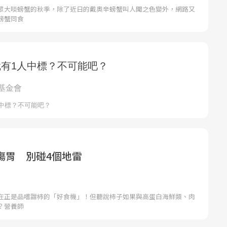
眾大啖螃蟹的秋季，除了近日的戴奧辛螃蟹叫人聞之色變外，網路又
螃蟹同食
傷胃 別碰4個地雷
在正是品嚐甜柿的「好食機」！但聽說柿子如果與高蛋白海鮮類、肉
？營養師