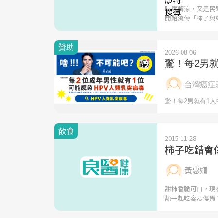
時序轉涼，又是民
開始流傳「柿子與
飲食
2015-11-28
柿子吃錯會
黃惠姍
甜柿香脆可口，現
類一起吃容易傷胃