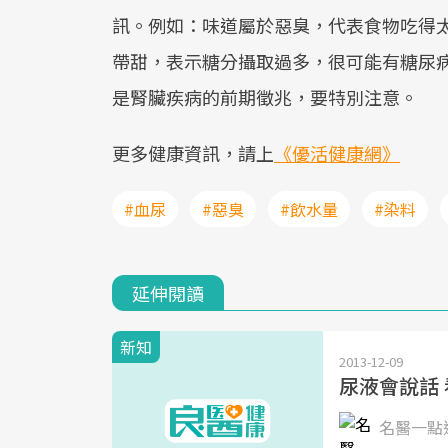
訊。例如：味道屬於惡臭，代表食物吃得
帶甜，表示糖分攝取過多，很可能有糖尿
是腎臟疾病的前期徵兆，要特別注意。
更多健康資訊，請上
《優活健康網》
#血尿
#惡臭
#飲水量
#染料
延伸閱讀
新知
2013-12-09
尿液會說話
名醫一點通