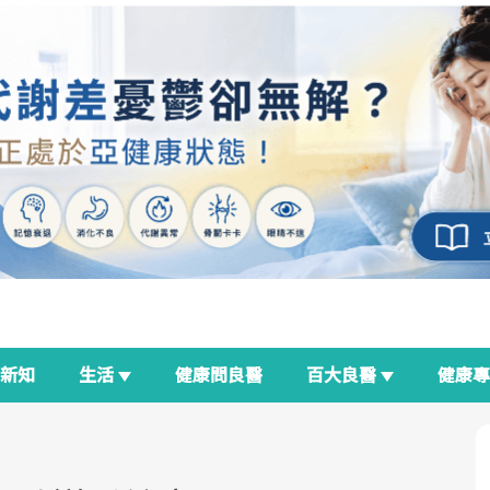
新知
生活
健康問良醫
百大良醫
健康
良醫生活祭
我與健康韌性的距離