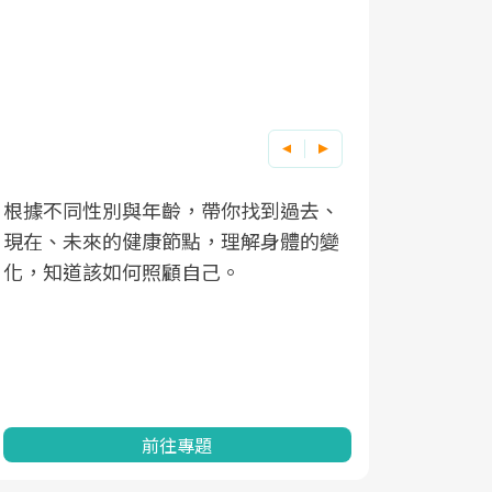
根據不同性別與年齡，帶你找到過去、
因應超高齡
現在、未來的健康節點，理解身體的變
「2025
化，知道該如何照顧自己。
康促進為目
民眾健康的
查、數據分
一起成為台
前往專題