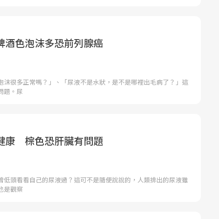
啤酒色泡沫多恐前列腺癌
泡沫很多正常嗎？」、「尿液不是水狀，是不是哪裡出毛病了？」這
問題。尿
健康 棕色恐肝臟有問題
曾低頭看看自己的尿液過？這可不是隨便說說的，人類排出的尿液雖
也是觀察