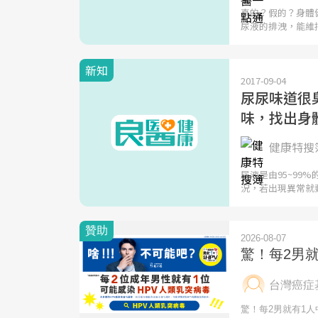
真的？假的？身體
尿液的排洩，能維
新知
2017-09-04
尿尿味道很
味，找出身
健康特搜
尿液是由95~9
況，若出現異常就