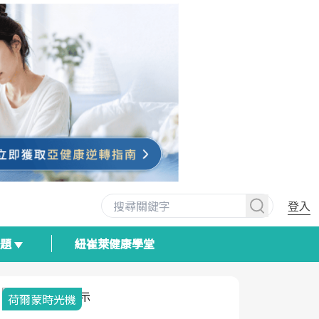
登入
專題
紐崔萊健康學堂
荷爾蒙時光機
2025健檢