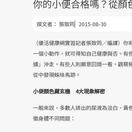
你的小便合格嗎？從顏
撰文者：
張致筠
2015-08-30
（優活健康網實習記者張致筠／編譯）你
一個小動作，就可得知自己健康與否。有
據」沖走，有些人則願意回頭一看，觀察
從中發現蛛絲馬跡。
小便顏色藏玄機 4大現象解密
一般來說，多數人排出的尿液為淡白、黃
徵身體不同問題：