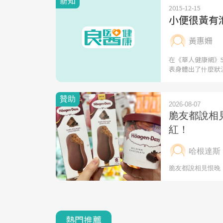
新知
2015-12-15
小便很黃有
黃惠姍
在《華人健康網》
表身體出了什麼狀
熱門推薦