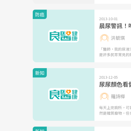
防癌
2013-10-01
晨尿警訊！
洪毓琪
「醫師，我的尿液
是許多民眾常見的
新知
2013-12-05
尿尿顏色看
羅詩樺
每天上完廁所，可
然是雜質廢物，但