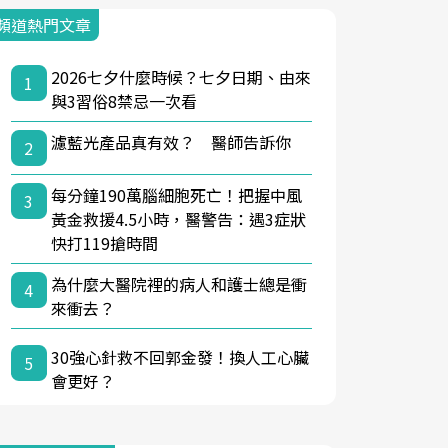
頻道熱門文章
2026七夕什麼時候？七夕日期、由來
1
與3習俗8禁忌一次看
濾藍光產品真有效？ 醫師告訴你
2
每分鐘190萬腦細胞死亡！把握中風
3
黃金救援4.5小時，醫警告：遇3症狀
快打119搶時間
為什麼大醫院裡的病人和護士總是衝
4
來衝去？
30強心針救不回郭金發！換人工心臟
5
會更好？