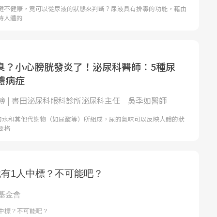
健不健康，竟可以從尿液的狀態來判斷？尿液具有排毒的功能，藉由
持人體的
臭？小心膀胱發炎了！泌尿科醫師：5種尿
體病症
簿 | 書田泌尿科眼科診所泌尿科主任 吳季如醫師
9%的水和其他代謝物（如尿酸等）所組成，尿的氣味可以反映人體的狀
要格