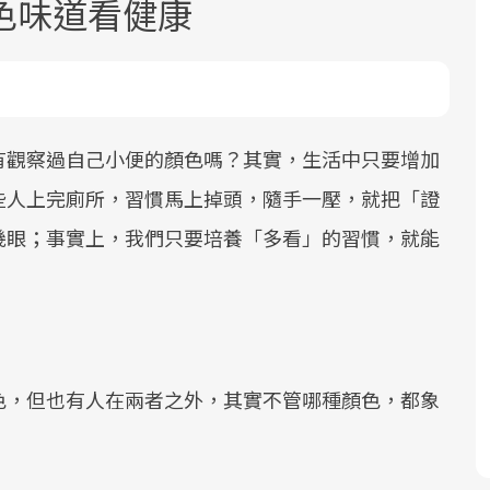
色味道看健康
有觀察過自己小便的顏色嗎？其實，生活中只要增加
些人上完廁所，習慣馬上掉頭，隨手一壓，就把「證
面對超高齡社會的浪潮，台灣正在快速
2025年，就到良醫生活祭體驗「一站式
良醫健康網從「換季的身體變化」出
幾眼；事實上，我們只要培養「多看」的習慣，就能
邁向「健康照護」的新時代。隨著國家
健康新生活」，從講座、體驗到運動，
發，透過醫學觀點與日常感受的對話，
政策如「健康台灣推動委員會」與「長
全面啟動你的健康革命！
建立對亞健康的認知，進而引導實際的
照3.0」的推進，「預防醫學」已成全民
改善行動。
關注的核心議題。然而，健檢不只是醫
療院所的服務，更是民眾了解自身健康
狀況、啟動健康管理的重要起點。
色，但也有人在兩者之外，其實不管哪種顏色，都象
前往專題
前往專題
前往專題