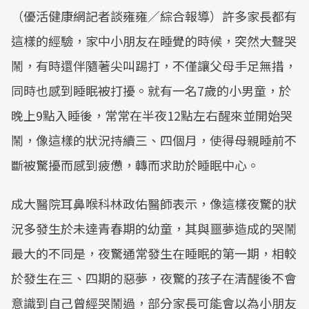
（優活健康網記者談雍雍／綜合報導）許多家長都有
這樣的經驗，家中小朋友在睡覺的時候，突然大聲哭
鬧，有時還伴隨著尖叫踢打，不僅讓父母手足無措，
同時也感到睡眠被打擾。就有一名7歲的小男童，於
晚上9點入睡後，常常在半夜12點左右醒來並開始哭
鬧，像這樣的狀況持續三、四個月，使得母親睡前不
斷被驚擾而感到疲憊，轉而求助於睡眠中心。
成大醫院耳鼻喉科林政佑醫師表示，像這樣夜驚的狀
況多發生於未達青春期的幼童，其與噩夢造成的哭鬧
最大的不同是，夜驚通常發生在睡眠的第一期，相較
於發生在三、四期的惡夢，夜驚的孩子在清醒後不會
意識到自己曾經哭鬧過，部分家長可能會以為小朋友