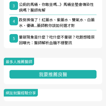
公廁的馬桶，你敢坐嗎...》馬桶坐墊會傳染性
3
病嗎？醫師有解
跌倒擦傷了！紅藥水、紫藥水、雙氧水、白藥
4
水、優碘...藥師教你該如何選才對
暈碳現象是什麼？吃什麼不暈碳？吃飽想睡原
5
因曝光：醫師解析血糖不穩警訊
最多人推薦醫師
我要推薦良醫
網友就醫經驗分享