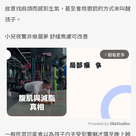
故意找麻煩而感到生氣，甚至會用懲罰的方式來叫醒
孩子。
小兒夜驚非做噩夢 舒緩焦慮可改善
觀看更多
arrow_forward_ios
Powered by 
GliaStudios
一般民眾可能會以為孩子白天受到驚嚇才導至晚上睡