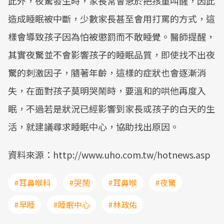
此外，夜驚發生時，家長常會急於把孩童叫醒，因此
造成睡眠被中斷，少數家長甚至會用打罵的方式，這
樣會導致孩子因為怕被懲罰而不敢睡覺。醫師提醒，
其實夜驚並不會影響孩子的睡眠品質，即使找不出夜
驚的刺激因子，隨著年齡，這樣的症狀也會逐漸消
失，在面對孩子莫明哭鬧時，要溫和的哄他再度入
眠，不過若是狀況已經影響到家長或孩子的白天的生
活，就建議尋求睡眠中心，協助找出原因。
資料來源：http://www.uho.com.tw/hotnews.asp
#耳鼻喉科
#哭鬧
#耳鼻喉
#夜驚
#早睡
#睡眠中心
#林政佑