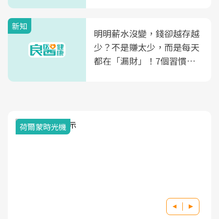
新知
明明薪水沒變，錢卻越存越
少？不是賺太少，而是每天
都在「漏財」！7個習慣一
次看
荷爾蒙時光機