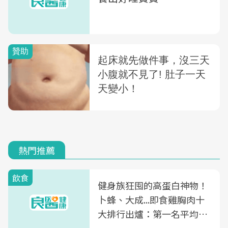
熱門推薦
飲食
健身族狂囤的高蛋白神物！
卜蜂、大成...即食雞胸肉十
大排行出爐：第一名平均一