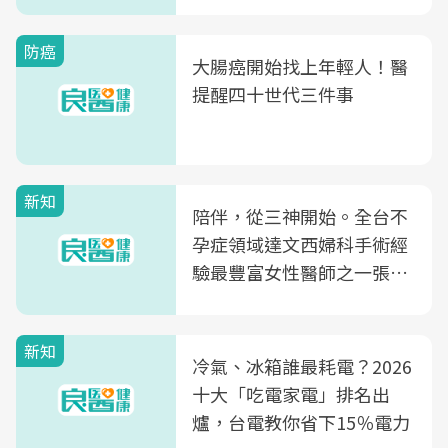
片不到50元
防癌
大腸癌開始找上年輕人！醫
提醒四十世代三件事
新知
陪伴，從三神開始。全台不
孕症領域達文西婦科手術經
驗最豐富女性醫師之一張永
玲領軍，打造全台首創「生
殖銀行概念形象館」，攜手
新知
光田醫院建構360度女性健
冷氣、冰箱誰最耗電？2026
康照護生態圈
十大「吃電家電」排名出
爐，台電教你省下15％電力