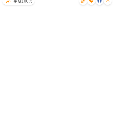
字級100％
體驗試用
廣告合作
文章授權