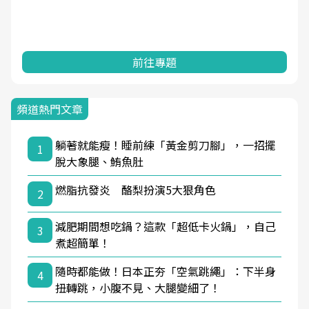
前往專題
頻道熱門文章
躺著就能瘦！睡前練「黃金剪刀腳」，一招擺
1
脫大象腿、鮪魚肚
燃脂抗發炎 酪梨扮演5大狠角色
2
減肥期間想吃鍋？這款「超低卡火鍋」，自己
3
煮超簡單！
隨時都能做！日本正夯「空氣跳繩」：下半身
4
扭轉跳，小腹不見、大腿變細了！