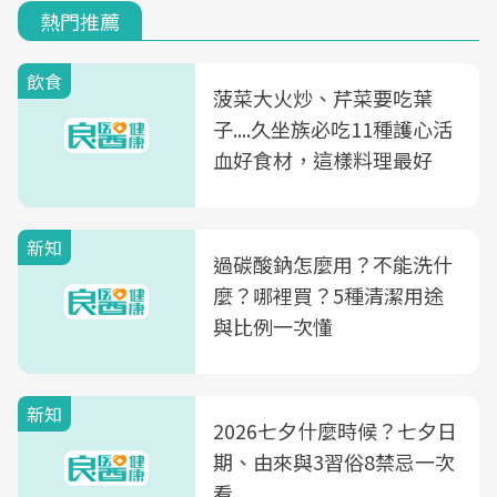
熱門推薦
飲食
菠菜大火炒、芹菜要吃葉
子....久坐族必吃11種護心活
血好食材，這樣料理最好
新知
過碳酸鈉怎麼用？不能洗什
麼？哪裡買？5種清潔用途
與比例一次懂
新知
2026七夕什麼時候？七夕日
期、由來與3習俗8禁忌一次
看