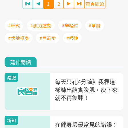
1
2
單頁閱讀
#棒式
#肌力運動
#舉啞鈴
#單腳
#伏地挺身
#弓箭步
#啞鈴
延伸閱讀
減肥
每天只花4分鐘》我靠這
樣練出結實腹肌，瘦下來
就不再復胖！
新知
在健身房最常見的錯誤：