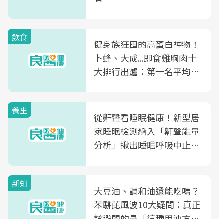
飲食
健身族狂囤的高蛋白神物！
卜蜂、大成...即食雞胸肉十
大排行出爐：第一名平均一
片不到50元
養生
從鼾聲看睡眠健康！新型居
家睡眠檢測納入「鼾聲能量
分析」揪出睡眠呼吸中止症
風險
新知
大豆油、調和油還能吃嗎？
苯駢芘風波10大疑問：真正
該避開的是「這種用油方