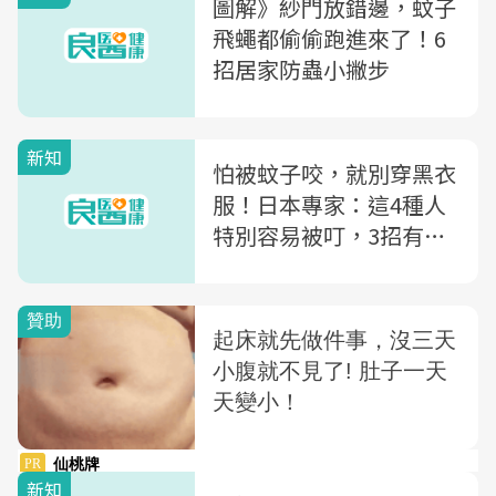
圖解》紗門放錯邊，蚊子
飛蠅都偷偷跑進來了！6
招居家防蟲小撇步
新知
怕被蚊子咬，就別穿黑衣
服！日本專家：這4種人
特別容易被叮，3招有效
防蚊
新知