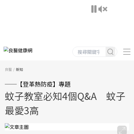
良醫
新知
──【登革熱防疫】專題
蚊子教室必知4個Q&A 蚊子
最愛3高