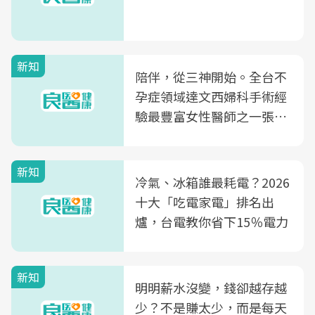
新知
陪伴，從三神開始。全台不
孕症領域達文西婦科手術經
驗最豐富女性醫師之一張永
玲領軍，打造全台首創「生
殖銀行概念形象館」，攜手
新知
光田醫院建構360度女性健
冷氣、冰箱誰最耗電？2026
康照護生態圈
十大「吃電家電」排名出
爐，台電教你省下15％電力
新知
明明薪水沒變，錢卻越存越
少？不是賺太少，而是每天