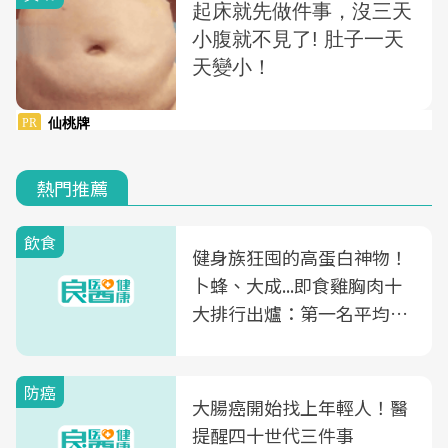
熱門推薦
飲食
健身族狂囤的高蛋白神物！
卜蜂、大成...即食雞胸肉十
大排行出爐：第一名平均一
片不到50元
防癌
大腸癌開始找上年輕人！醫
提醒四十世代三件事