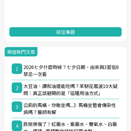
前往專題
頻道熱門文章
2026七夕什麼時候？七夕日期、由來與3習俗8
1
禁忌一次看
大豆油、調和油還能吃嗎？苯駢芘風波10大疑
2
問：真正該避開的是「這種用油方式」
公廁的馬桶，你敢坐嗎...》馬桶坐墊會傳染性
3
病嗎？醫師有解
跌倒擦傷了！紅藥水、紫藥水、雙氧水、白藥
4