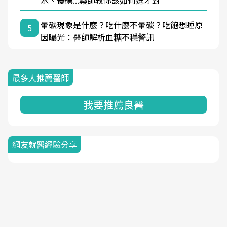
水、優碘...藥師教你該如何選才對
暈碳現象是什麼？吃什麼不暈碳？吃飽想睡原
5
因曝光：醫師解析血糖不穩警訊
最多人推薦醫師
我要推薦良醫
網友就醫經驗分享