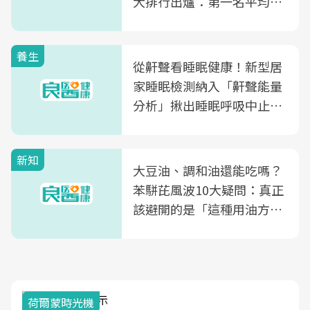
大排行出爐：第一名平均一
片不到50元
養生
從鼾聲看睡眠健康！新型居
家睡眠檢測納入「鼾聲能量
分析」揪出睡眠呼吸中止症
風險
新知
大豆油、調和油還能吃嗎？
苯駢芘風波10大疑問：真正
該避開的是「這種用油方
式」
荷爾蒙時光機