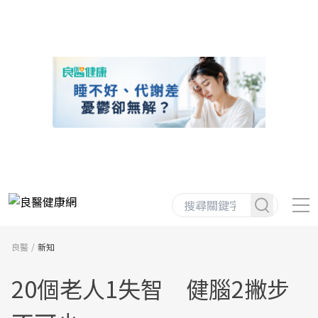
良醫
新知
20個老人1失智 健腦2撇步