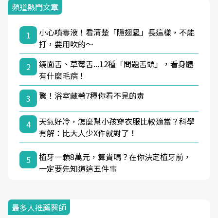
頻道熱門文章
小心噴毒液！看清楚「隱翅蟲」長這樣，不能
1
打，要用吹的～
鏡面舌、草莓舌...12種「問題舌頭」，看身體
2
有什麼毛病！
驚！浴室藏著7種你看不見的毒
3
天氣好冷，怎麼幫小孩穿衣服比較適當？科學
4
有解：比大人少X件就對了！
植牙一顆8萬元，算貴嗎？在你決定植牙前，
5
一定要先知道這五件事
最多人推薦醫師