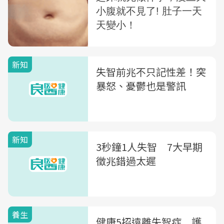
新知
失智前兆不只記性差！突
暴怒、憂鬱也是警訊
新知
3秒鐘1人失智 7大早期
徵兆錯過太遲
養生
健康5招遠離失智症 護