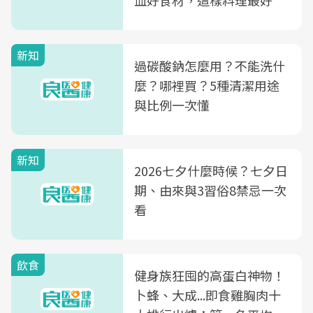
血好食材，這樣料理最好
新知
過碳酸鈉怎麼用？不能洗什
麼？哪裡買？5種清潔用途
與比例一次懂
新知
2026七夕什麼時候？七夕日
期、由來與3習俗8禁忌一次
看
飲食
健身族狂囤的高蛋白神物！
卜蜂、大成...即食雞胸肉十