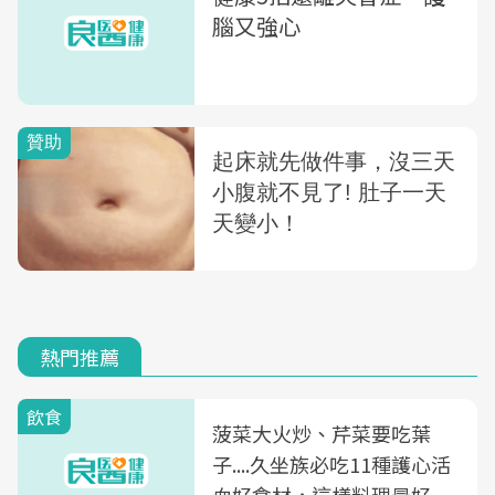
腦又強心
熱門推薦
飲食
菠菜大火炒、芹菜要吃葉
子....久坐族必吃11種護心活