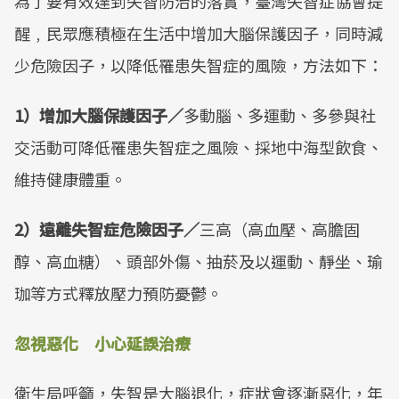
為了要有效達到失智防治的落實，臺灣失智症協會提
Mute
醒﹐民眾應積極在生活中增加大腦保護因子，同時減
少危險因子，以降低罹患失智症的風險，方法如下：
1）增加大腦保護因子／
多動腦、多運動、多參與社
交活動可降低罹患失智症之風險、採地中海型飲食、
維持健康體重。
2）遠離失智症危險因子／
三高（高血壓、高膽固
醇、高血糖）、頭部外傷、抽菸及以運動、靜坐、瑜
珈等方式釋放壓力預防憂鬱。
忽視惡化 小心延誤治療
衛生局呼籲，失智是大腦退化，症狀會逐漸惡化，年