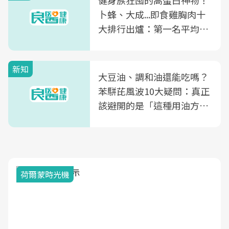
卜蜂、大成...即食雞胸肉十
大排行出爐：第一名平均一
片不到50元
新知
大豆油、調和油還能吃嗎？
苯駢芘風波10大疑問：真正
該避開的是「這種用油方
式」
荷爾蒙時光機