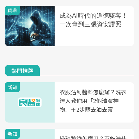
熱門推薦
新知
衣服沾到醬料怎麼辦？洗衣
達人教你用「2個清潔神
物」＋2步驟去油去漬
新知
過碳酸鈉怎麼用？不能洗什