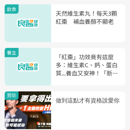
飲食
天然維生素丸！每天3顆
紅棗 補血養顏不顯老
養生
「紅棗」功效竟有這麼
多：維生素C、鈣、蛋白
質...養血又安神！「新鮮
vs.乾燥紅棗」該怎麼吃
最有效？