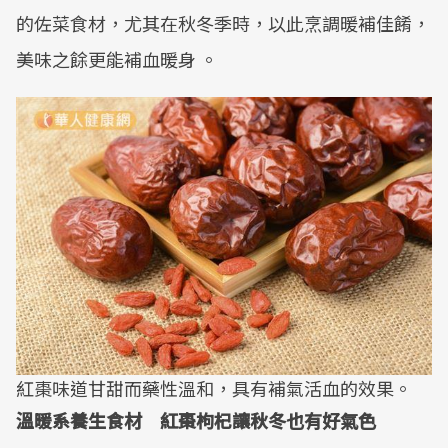
的佐菜食材，尤其在秋冬季時，以此烹調暖補佳餚，
美味之餘更能補血暖身 。
紅棗味道甘甜而藥性溫和，具有補氣活血的效果。
溫暖系養生食材 紅棗枸杞讓秋冬也有好氣色