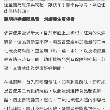
適量補充紅棗與枸杞，讓秋冬手腳不再冰冷，氣色也
能保持紅潤。
聰明挑選保障品質 勿讓養生反傷身
儘管使用需求量大，目前市面上之枸杞、紅棗的來源
繁多，但品質參差不齊。消基會查獲添加過量的二氧
化硫及防腐劑、重金屬（鉛、鎘、汞），以及殘留農
藥等情形時有所聞。聰明挑選品質有保障的枸杞、紅
棗，其實就能為健康好好把關。
在挑選時，首先可嗅聞氣味，如有刺鼻酸味，即可能
是曾使用二氧化硫燻蒸，以此達到維持食品顏色鮮
豔、防止食物變質，然而，二氧化硫進入體內卻容易
引起哮喘、嘔吐及呼吸困難，嚴重者更能導致休克，