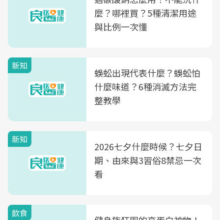
麼？哪裡買？5種清潔用途
與比例一次懂
新知
蜈蚣出現代表什麼？蜈蚣怕
什麼味道？6種消滅方法完
整教學
新知
2026七夕什麼時候？七夕日
期、由來與3習俗8禁忌一次
看
飲食
健身族狂囤的高蛋白神物！