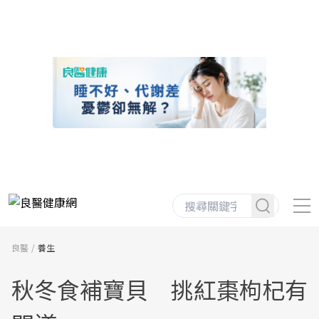
良醫
養生
秋冬食補寶貝 挑紅棗枸杞有