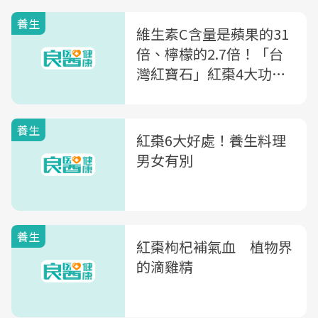
養生
維生素C含量是蘋果的31
倍、檸檬的2.7倍！「台
灣紅寶石」紅棗4大功效
與禁忌一次看，吃太多恐
上火
養生
紅棗6大好處！養生料理
男女有別
養生
紅棗枸杞補氣血 植物界
的滴雞精