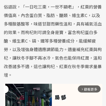
俗語說，「一日吃三棗，一世不顯老」，紅棗的營養
價值高，內含蛋白質、脂肪、醣類、維生素C，以及
多種胺基酸等，味道甘甜而藥性溫和，具有補氣活血
的效果。而枸杞則可謂全身是寶，富含枸杞蛋白多
醣、維生素C、磷、鐵等多種營養成分，能緩解疲
勞，以及增強身體適應調節能力。適量補充紅棗與枸
杞，讓秋冬手腳不再冰冷，氣色也能保持紅潤，溫和
改善諸多不適，這也讓枸杞、紅棗在秋冬季需求量暴
增。
觀看更多
arrow_forward_ios