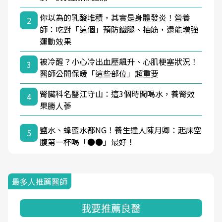
你以為的乳酸堆積，其實是身體發炎！營養
2
師：吃對「這個」預防鐵腿、抽筋，還能增強
運動效果
被冷醒？小心冷出血壓飆升、心肌梗塞狀況！
3
醫師公開保暖「這些部位」超重要
腎臟科名醫江守山：這3個時間喝水，養腎效
4
果勝人蔘
鹽水、蜂蜜水都NG！養生達人陳月卿：起床空
5
腹第一杯喝「●●」最好！
最多人推薦醫師
我要推薦良醫