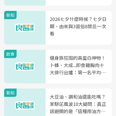
新知
2026七夕什麼時候？七夕日
期、由來與3習俗8禁忌一次
看
飲食
健身族狂囤的高蛋白神物！
卜蜂、大成...即食雞胸肉十
大排行出爐：第一名平均一
片不到50元
新知
大豆油、調和油還能吃嗎？
苯駢芘風波10大疑問：真正
該避開的是「這種用油方