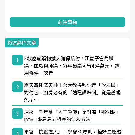
前往專題
頻道熱門文章
3款癌症藥物擴大健保給付！涵蓋子宮內膜
1
癌、血癌與肺癌，每年最高可省454萬元，適
用條件一次看
夏天蒼蠅滿天飛！台大教授教你用「吹風機」
2
對付它，廚房必有的「這種調味料」竟是蒼蠅
剋星～
原來一千年前「人工呼吸」是對著「那個洞」
3
吹氣...來看看老祖宗的急救方法
來當「抗壓達人」！學會3C原則，控好血壓遠
4