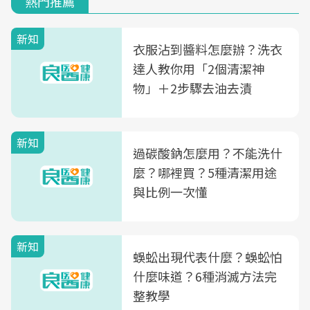
熱門推薦
新知
衣服沾到醬料怎麼辦？洗衣
達人教你用「2個清潔神
物」＋2步驟去油去漬
新知
過碳酸鈉怎麼用？不能洗什
麼？哪裡買？5種清潔用途
與比例一次懂
新知
蜈蚣出現代表什麼？蜈蚣怕
什麼味道？6種消滅方法完
整教學