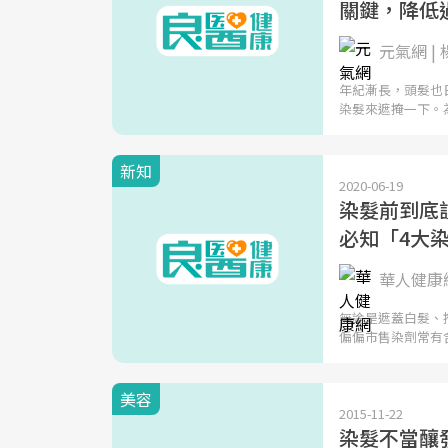
關鍵，降低
元氣網 |
年紀漸長，頭髮也
染髮來遮掩一下。
新知
2020-06-19
染髮前到底
必知「4大染
華人健康
無論是遮蓋白髮、
偏偏市售染劑常有
美容
2015-11-22
染髮不當釀