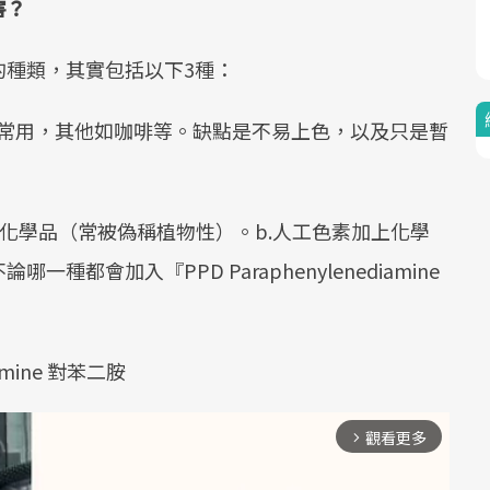
害？
的種類，其實包括以下3種：
最常用，其他如咖啡等。缺點是不易上色，以及只是暫
入化學品（常被偽稱植物性）。b.人工色素加上化學
都會加入『PPD Paraphenylenediamine
iamine 對苯二胺
觀看更多
arrow_forward_ios