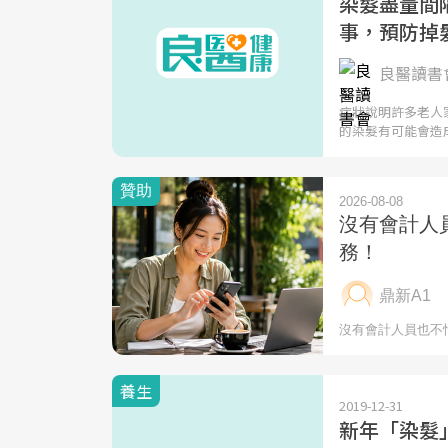
染髮盡量間
事，預防掉
良醫讀書會
症狀說明許多老人
的染髮有可能會造
養生
2019-12-31
新年「染髮