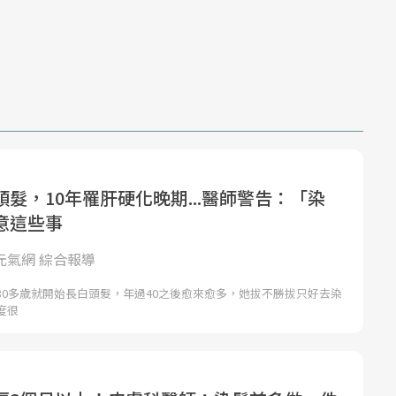
髮，10年罹肝硬化晚期...醫師警告：「染
意這些事
 元氣網 綜合報導
30多歲就開始長白頭髮，年過40之後愈來愈多，她拔不勝拔只好去染
度很