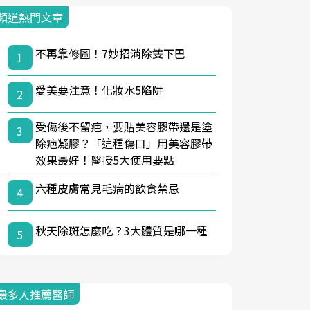
頻道熱門文章
不再靠修圖！7妙招消除雙下巴
1
愛美要注意！化妝水5陷阱
2
受傷後不留疤，要貼美容膠帶還是塗
3
除疤凝膠？「這種傷口」用美容膠帶
效果最好！醫授5大使用要點
六種皮膚常見毛病的飲食禁忌
4
秋天除斑怎麼吃？3大體質是哪一種
5
最多人推薦醫師