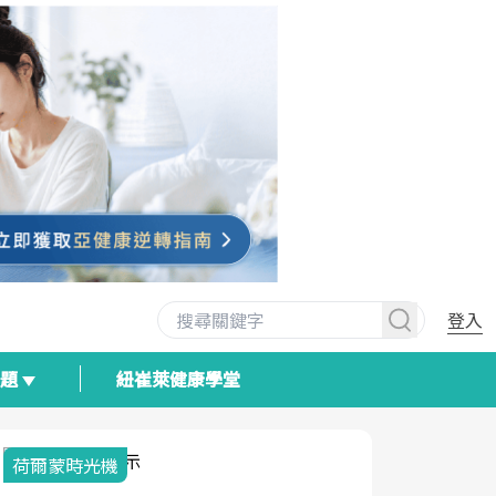
登入
專題
紐崔萊健康學堂
荷爾蒙時光機
2025健檢