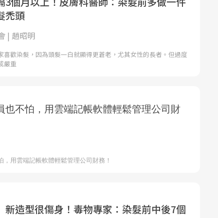
隔3個月以上！皮膚科醫師：染髮前多做一件
髮禿頭
 | 趙昭明
家喜歡染髮，因為頭髮一白就顯得更蒼老，尤其女性的長者。但過度
成嚴重
」新造型很傷身！毒物專家：染髮前中後7個