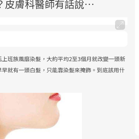
？皮膚科醫師有話說…
上班族風靡染髮，大約平均2至3個月就改變一頭新
面對超高齡社會的浪潮，台灣正在快速
2025年，就到良醫生活祭體驗「一站式
良醫健康網從「換季的身體變化」出
邁向「健康照護」的新時代。隨著國家
健康新生活」，從講座、體驗到運動，
發，透過醫學觀點與日常感受的對話，
早早就有一頭白髮，只能靠染髮來掩飾。到底該用什
政策如「健康台灣推動委員會」與「長
全面啟動你的健康革命！
建立對亞健康的認知，進而引導實際的
照3.0」的推進，「預防醫學」已成全民
改善行動。
關注的核心議題。然而，健檢不只是醫
療院所的服務，更是民眾了解自身健康
狀況、啟動健康管理的重要起點。
前往專題
前往專題
前往專題