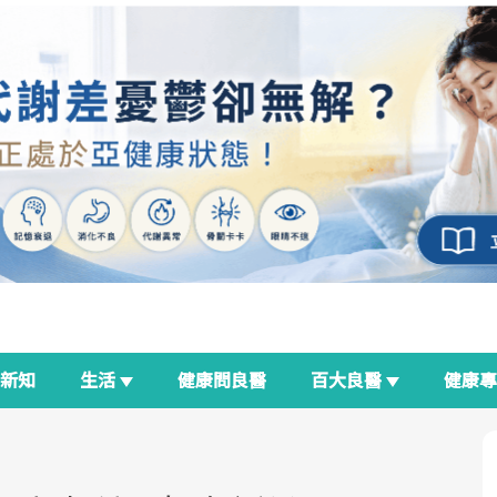
新知
生活
健康問良醫
百大良醫
健康
良醫生活祭
我與健康韌性的距離