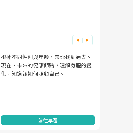
根據不同性別與年齡，帶你找到過去、
因應超高齡
現在、未來的健康節點，理解身體的變
「2025
化，知道該如何照顧自己。
康促進為目
民眾健康的
查、數據分
一起成為台
前往專題