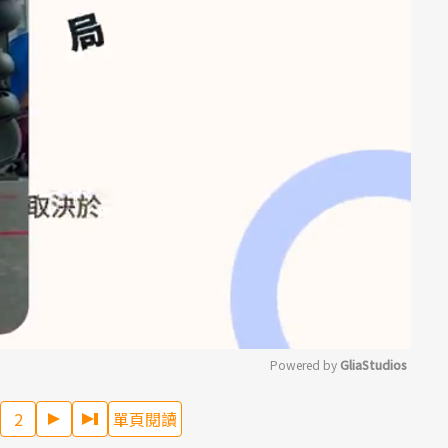
Powered by 
GliaStudios
2
單頁閱讀
Mute