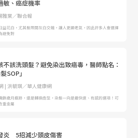
過敏、癌症機率
 楊雅棠／聯合報
日益花白，尤其髮際間灰白交雜，讓人更顯老氣，因此許多人會選擇
為避免對
該不該洗頭髮？避免染出致癌毒，醫師點名：
髮SOP」
網 | 洪毓琪／華人健康網
掩飾歲月痕跡，還是轉換造型，染髮一向是最快速、有感的選項！可
含重金屬
發炎 5招減少頭皮傷害