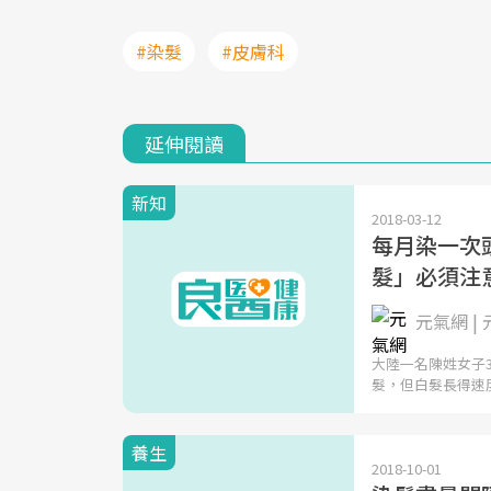
#染髮
#皮膚科
延伸閱讀
新知
2018-03-12
每月染一次頭
髮」必須注
元氣網 |
大陸一名陳姓女子
髮，但白髮長得速
養生
2018-10-01