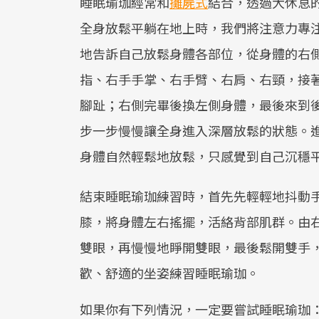
睡眠瑜珈經常和
攤屍式
結合，透過大休息
全身放鬆平躺在地上時，我們將注意力專
地告訴自己放鬆身體各部位，從身體的右
指、右手手掌、右手臂、右肩、右頸，接
腳趾；右側完畢後換左側身體，最後來到
步一步慢慢讓全身進入深層放鬆的狀態。
身體自然輕鬆地放鬆，只感覺到自己沉穩
結束睡眠瑜珈練習時，首先先輕輕地抖動
膝，將身體左右搖擺，活絡背部肌群。由
雙眼，再慢慢地睜開雙眼，最後鬆開雙手
歡、舒適的坐姿練習睡眠瑜珈。
如果你有下列情況，一定要嘗試睡眠瑜珈