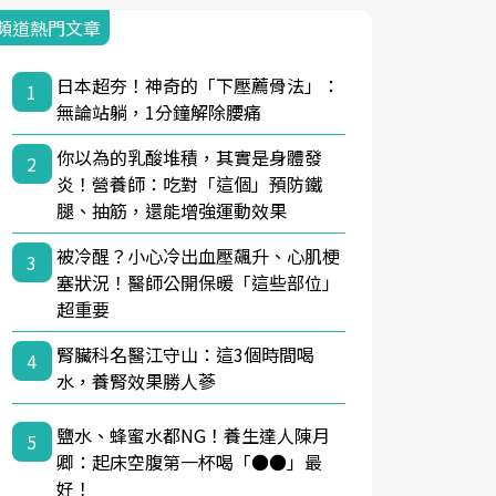
頻道熱門文章
日本超夯！神奇的「下壓薦骨法」：
1
無論站躺，1分鐘解除腰痛
你以為的乳酸堆積，其實是身體發
2
炎！營養師：吃對「這個」預防鐵
腿、抽筋，還能增強運動效果
被冷醒？小心冷出血壓飆升、心肌梗
3
塞狀況！醫師公開保暖「這些部位」
超重要
腎臟科名醫江守山：這3個時間喝
4
水，養腎效果勝人蔘
鹽水、蜂蜜水都NG！養生達人陳月
5
卿：起床空腹第一杯喝「●●」最
好！