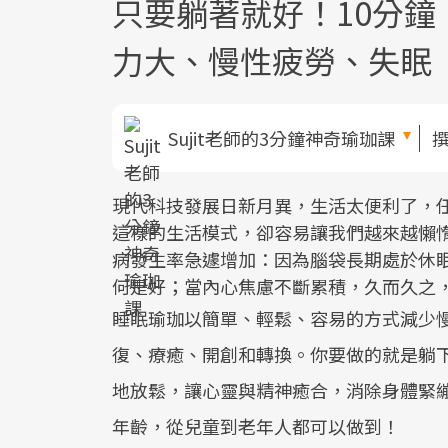
只要躺著就好！10分
力大、慢性疲勞、失眠
Sujit老師的3分鐘神奇瑜珈課
現代科技發展日新月異，生活太便利了，
這樣的生活模式，卻容易讓我們越來越懶
病發生率急遽增加：因為腦袋長期處於休
何是好；當內心焦慮不斷累積，久而久之
睡眠瑜珈以簡單、輕鬆、容易的方式減少
復、療癒、開創和轉換。你要做的就是躺
地放鬆，讓心靈與精神癒合，消除身體緊
年齡，從兒童到老年人都可以做到！