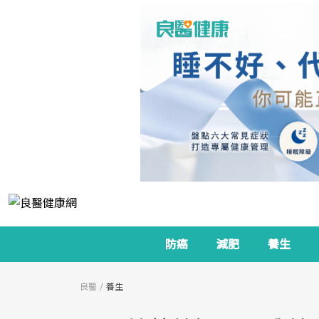
防癌
減肥
養生
良醫
養生