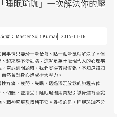
鐘「睡眠瑜珈」一次解決你的壓
撰文者：
Master Sujit Kumar
2015-11-16
根據
面對超高齡社會的浪潮，台灣正在快速
2025年，就到良醫生活祭體驗「一站式
良醫健康網從「換季的身體變化」出
任何事情只要滑一滑螢幕、點一點滑鼠就解決了。但
邁向「健康照護」的新時代。隨著國家
健康新生活」，從講座、體驗到運動，
發，透過醫學觀點與日常感受的對話，
現在
惰、越來越不愛動腦。這就是為什麼現代人的心理疾
政策如「健康台灣推動委員會」與「長
全面啟動你的健康革命！
建立對亞健康的認知，進而引導實際的
化，
眠，當遇到問題時，我們變得容易慌張，不知道該如
照3.0」的推進，「預防醫學」已成全民
改善行動。
，自然會對身心造成極大壓力。
關注的核心議題。然而，健檢不只是醫
慢性疼痛、疲勞、失眠，透過深沉放鬆的旅程去修
療院所的服務，更是民眾了解自身健康
下、傾聽，並接受！睡眠瑜珈用冥想引導身體有意識
狀況、啟動健康管理的重要起點。
繃、精神緊張及情緒不安。最棒的是，睡眠瑜珈不分
前往專題
前往專題
前往專題