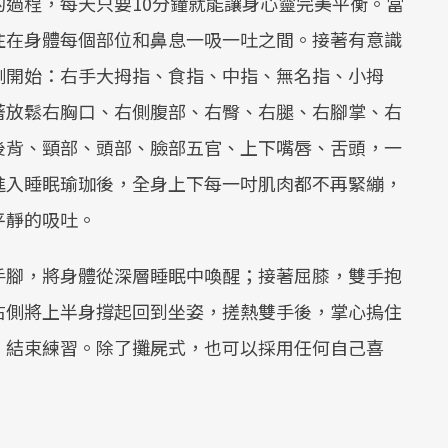
的過程，每天只要10分鐘就能讓身心靈完美平衡。當
注在身體每個部位和鼻息一吸一吐之間。接著有意識
側開始：右手大拇指、食指、中指、無名指、小拇
著放鬆右胸口、右側腹部、右臀、右腿、右腳掌、右
後背、頸部、頭部、臉部五官、上下嘴唇、舌頭，一
進入睡眠瑜珈後，全身上下每一吋肌肉都不再緊繃，
平靜的吸吐。
手腳，將身體從深層睡眠中喚醒；接著屈膝，雙手抱
右側將上半身撐起回到坐姿，搓熱雙手後，掌心摀住
，結束練習。除了攤屍式，也可以採用任何自己喜
：