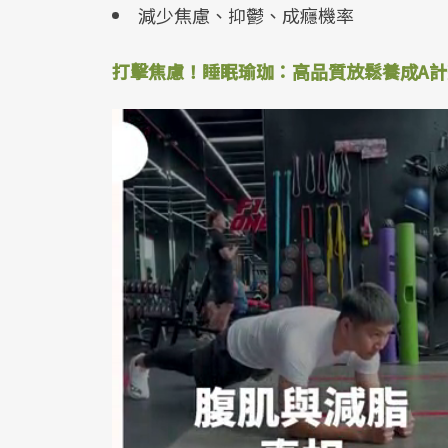
減少焦慮、抑鬱、成癮機率
打擊焦慮！睡眠瑜珈：高品質放鬆養成A計