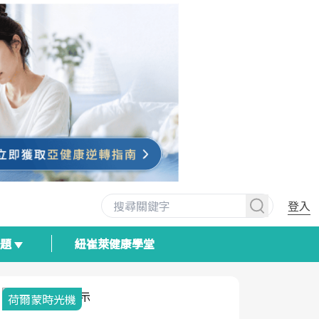
登入
專題
紐崔萊健康學堂
2025健檢服務大
爾蒙時光機