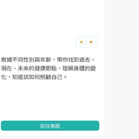
因應超高齡社會
不同性別與年齡，帶你找到過去、
、未來的健康節點，理解身體的變
「2025年健檢
知道該如何照顧自己。
康促進為目的，
民眾健康的關鍵
查、數據分析進
一起成為台灣健
前往專題