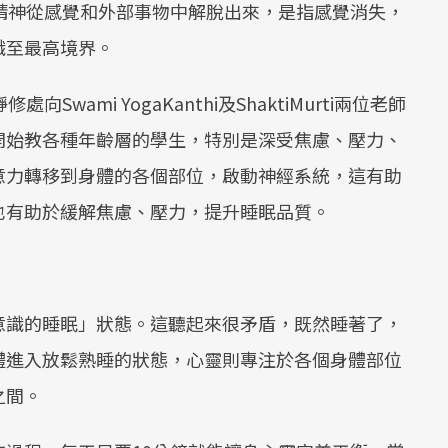
ra：精神從感覺和外部事物中解脫出來，是指感覺消失，
識至最高境界。
處向Swami YogaKanthi及ShaktiMurti兩位老師
開始教各種年齡層的學生，特別是深受焦慮、壓力、
意力轉移到身體的各個部位，啟動神經系統，這有助
也有助於緩解焦慮、壓力，提升睡眠品質。
意識的睡眠」狀態。這聽起來很矛盾，既然睡著了，
體進入放鬆熟睡的狀態，心靈則專注於各個身體部位
之間。