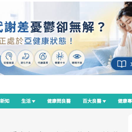
新知
生活
健康問良醫
百大良醫
健康
良醫生活祭
我與健康韌性的距離