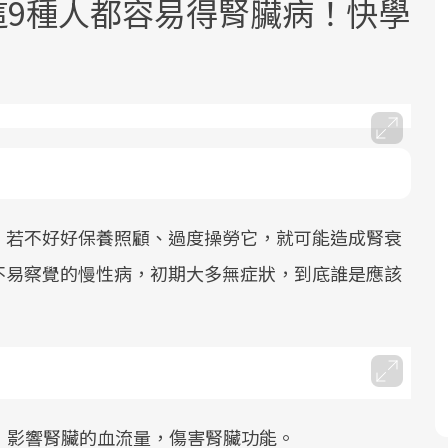
.這9種人都容易得腎臟病！快學
面對超高齡社會的浪潮，台灣正在快速
2025年，就到良醫生活祭體驗「一站式
良醫健康網從「換季的身體變化」出
邁向「健康照護」的新時代。隨著國家
健康新生活」，從講座、體驗到運動，
發，透過醫學觀點與日常感受的對話，
，若不好好保養照顧、過度操勞它，就可能造成腎衰
政策如「健康台灣推動委員會」與「長
全面啟動你的健康革命！
建立對亞健康的認知，進而引導實際的
不易察覺的慢性病，初期大多無症狀，到底誰是應該
照3.0」的推進，「預防醫學」已成全民
改善行動。
關注的核心議題。然而，健檢不只是醫
療院所的服務，更是民眾了解自身健康
狀況、啟動健康管理的重要起點。
前往專題
前往專題
前往專題
，影響腎臟的血流量，傷害腎臟功能。