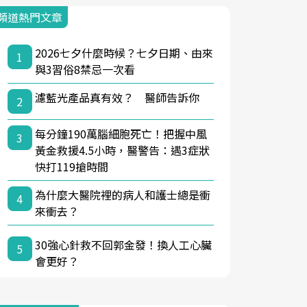
頻道熱門文章
2026七夕什麼時候？七夕日期、由來
1
與3習俗8禁忌一次看
濾藍光產品真有效？ 醫師告訴你
2
每分鐘190萬腦細胞死亡！把握中風
3
黃金救援4.5小時，醫警告：遇3症狀
快打119搶時間
為什麼大醫院裡的病人和護士總是衝
4
來衝去？
30強心針救不回郭金發！換人工心臟
5
會更好？