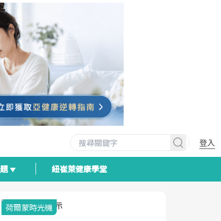
登入
專題
紐崔萊健康學堂
荷爾蒙時光機
2025健檢