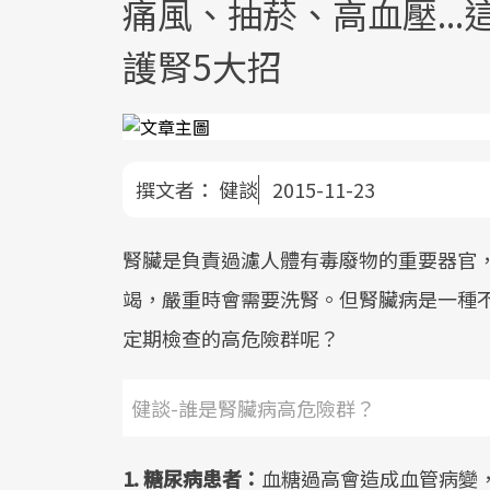
痛風、抽菸、高血壓..
護腎5大招
撰文者：
健談
2015-11-23
腎臟是負責過濾人體有毒廢物的重要器官
竭，嚴重時會需要洗腎。但腎臟病是一種
定期檢查的高危險群呢？
健談-誰是腎臟病高危險群？
1.
糖尿病患者：
血糖過高會造成血管病變