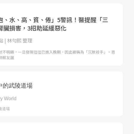
泡、水、高、貧、倦」5警訊！醫提醒「三
腎臟損害，3招助延緩惡化
 | 林勻熙 整理
狀不明顯，一旦發現往往已進入晚期，因此被稱為「沉默殺手」。恩
師蔡友蓮