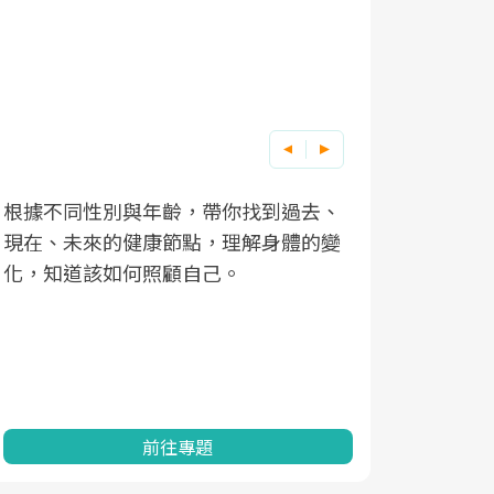
根據不同性別與年齡，帶你找到過去、
因應超高齡
現在、未來的健康節點，理解身體的變
「2025
化，知道該如何照顧自己。
康促進為目
民眾健康的
查、數據分
一起成為台
前往專題