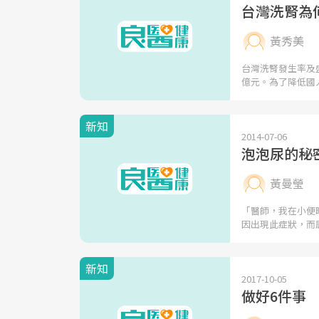
台灣洗腎為
黃秀美
台灣洗腎發生率及
億元。為了降低國
新知
2014-07-06
泡泡尿的秘
黃曼瑩
「醫師，我在小便
因出現此症狀，而
新知
2017-10-05
做好6件事 