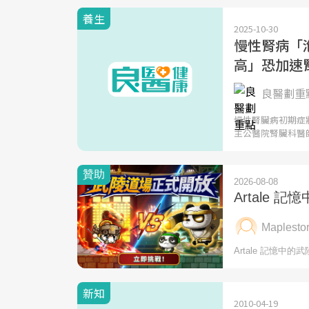
養生
2025-10-30
慢性腎病「
高」恐加速
良醫劃重點
慢性腎臟病初期症
主公醫院腎臟科醫
新知
2010-04-19