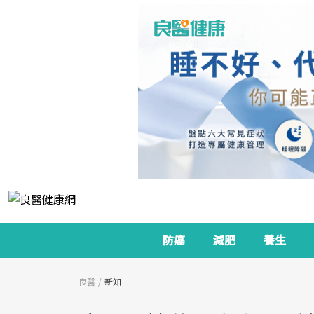
防癌
減肥
養生
良醫
新知