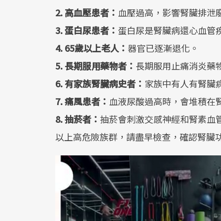
2.
高血壓患者：
血壓過高，影響腎臟排泄
3.
蛋白尿患者：
蛋白尿是腎臟病還心血管
4. 65
歲以上老人：
器官已逐漸退化。
5.
長期服用藥物者：
長期服用止痛消炎藥
6.
有家族腎臟病史者：
家族中有人有腎臟
7.
痛風患者：
血液尿酸過高時，會堆積在
8.
抽菸者：
抽菸會刺激交感神經和腎素血
以上高危險族群，請盡早檢查，確認腎臟