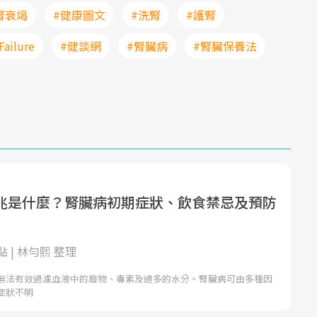
腎衰竭
#健康圖文
#洗腎
#護腎
Failure
#健談網
#腎臟病
#腎臟保養法
兆是什麼？腎臟病初期症狀、飲食禁忌及預防
 | 林勻熙 整理
無法有效過濾血液中的廢物、毒素及過多的水分。腎臟病可由多種因
症狀不明