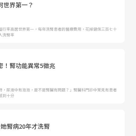
何世界第一？
盛行率高居世界第一，每年洗腎患者的醫療費用，花掉健保三百七十
人洗腎率
密！腎功能異常5徵兆
時，尿液中有泡泡，是不是腎臟有問題？」腎臟科門診中常見有患者
感到十分
她腎病20年才洗腎