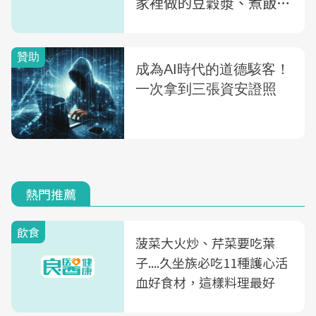
家裡做的豆穀漿、煮飯秘
訣
熱門推薦
飲食
菠菜大火炒、芹菜要吃葉
子....久坐族必吃11種護心活
血好食材，這樣料理最好