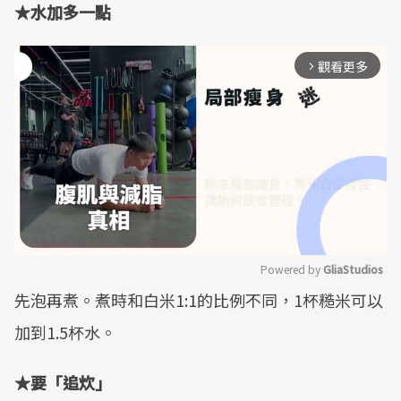
★
水加多一點
觀看更多
arrow_forward_ios
Powered by 
GliaStudios
先泡再煮。煮時和白米1:1的比例不同，1杯糙米可以
Mute
加到1.5杯水。
★
要「追炊」