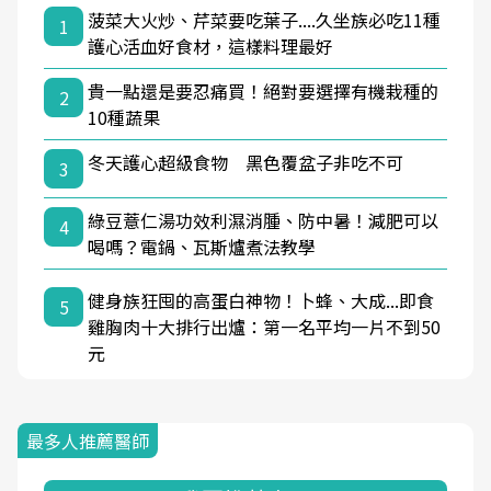
菠菜大火炒、芹菜要吃葉子....久坐族必吃11種
1
護心活血好食材，這樣料理最好
貴一點還是要忍痛買！絕對要選擇有機栽種的
2
10種蔬果
冬天護心超級食物 黑色覆盆子非吃不可
3
綠豆薏仁湯功效利濕消腫、防中暑！減肥可以
4
喝嗎？電鍋、瓦斯爐煮法教學
健身族狂囤的高蛋白神物！卜蜂、大成...即食
5
雞胸肉十大排行出爐：第一名平均一片不到50
元
最多人推薦醫師