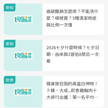
新知
過碳酸鈉怎麼用？不能洗什
麼？哪裡買？5種清潔用途
與比例一次懂
新知
2026七夕什麼時候？七夕日
期、由來與3習俗8禁忌一次
看
飲食
健身族狂囤的高蛋白神物！
卜蜂、大成...即食雞胸肉十
大排行出爐：第一名平均一
片不到50元