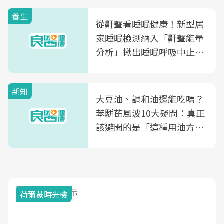
養生
從鼾聲看睡眠健康！新型居
家睡眠檢測納入「鼾聲能量
分析」揪出睡眠呼吸中止症
風險
新知
大豆油、調和油還能吃嗎？
苯駢芘風波10大疑問：真正
該避開的是「這種用油方
式」
荷爾蒙時光機