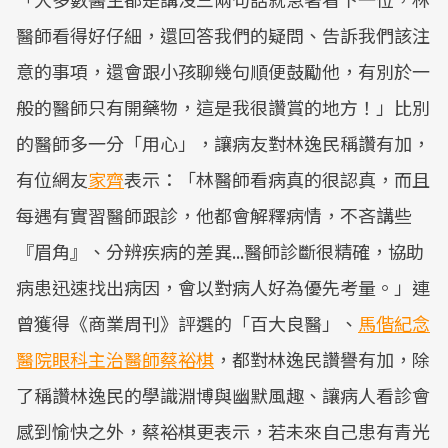
醫師看得好仔細，還回答我們的疑問、告訴我們該注
意的事項，還會跟小孩聊幾句順便鼓勵他，有別於一
般的醫師只有開藥物，這是我很讚賞的地方！」比別
的醫師多一分「用心」，讓病友對林逸民稱讚有加，
有位網友
家齊
表示：「林醫師看病真的很認真，而且
每遇有實習醫師跟診，他都會解釋病情，不吝講些
『眉角』、分辨疾病的差異...醫師診斷很精確，協助
病患迅速找出病因，會以對病人好為優先考量。」連
曾獲得《商業周刊》評選的「百大良醫」、
馬偕紀念
醫院眼科主治醫師蔡裕棋
，都對林逸民讚譽有加，除
了稱讚林逸民的學識淵博與幽默風趣、讓病人看診會
感到愉快之外，蔡裕棋更表示，若未來自己患有青光