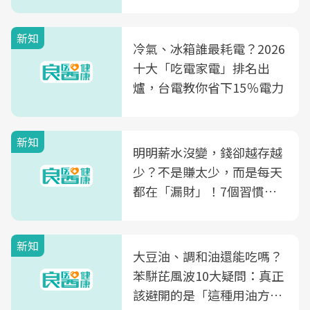
片不到50元
新知
冷氣、冰箱誰最耗電？2026
十大「吃電家電」排名出
爐，台電教你省下15％電力
新知
明明薪水沒變，錢卻越存越
少？不是賺太少，而是每天
都在「漏財」！7個習慣一
次看
新知
大豆油、調和油還能吃嗎？
苯駢芘風波10大疑問：真正
該避開的是「這種用油方