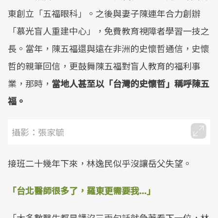
東創立「五福眼科」。之後與妻子陳連年合力創辦
「慕光盲人重建中心」，免費教育視障者學習一技之
長。當年，陳五福還與遠在非洲的史懷哲通信，史懷
哲的親筆回信，更鼓舞陳五福對盲人教育的福利事
業，那時，
當地人甚至以「台灣的史懷哲」稱呼陳五
福。
攝影：張家毓
接班二十幾年下來，林逸民似乎沒讓岳父失望。
「台北醫師很多了，羅東更需要我...」
「大多數醫生都是講沒三兩句話就急著看下一位，林