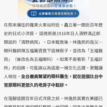
在熙來攘往的羅東火車站附近，矗立著一間近百年歷
史的日式小洋房， 這裡原是1916年日人清野滿正郎
開設的「清野病院」，日本戰敗後，林逸民的岳父─
眼科醫師陳五福籌資買下這棟房子，並改為「五福醫
院」（後改名為五福眼科）。如果不是看到「五福診
所」的招牌，可能誤以為這是一棟文化古蹟，更難讓
人相信，
全台最高聲望的眼科醫生，就在這個比台中
宮原眼科更悠久的老房子中駐診。
在落腳這間百年日式洋房之前，林逸民其實在美國已
是頗具知名度的眼科醫師。他回憶，因為出身醫生世