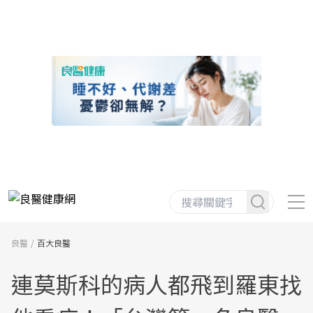
良醫
百大良醫
連莫斯科的病人都飛到羅東找