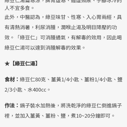
綠豆仁湯篇寒涼，脾胃虛寒、體虛頻尿、手腳冰冷的
人不宜多食。
此外，中醫認為，綠豆味甘、性寒、入心胃兩經，具
有清熱消暑，利尿消腫，潤喉止渴及明目降壓的功
效。「綠豆仁」可消腫通氣，有解毒的效用，因此喝
綠豆仁湯可以達到消腫解毒的效果。
★【綠豆仁湯】
食材：
綠豆仁80克、薑黃1/4小匙、薑粉1/4小匙、鹽
2/3小匙、水400cc。
作法：
鍋子裝水加熱後，將洗乾淨的綠豆仁倒進鍋子
裡，並加入薑黃、薑粉、鹽，煮10~20分鐘即可。