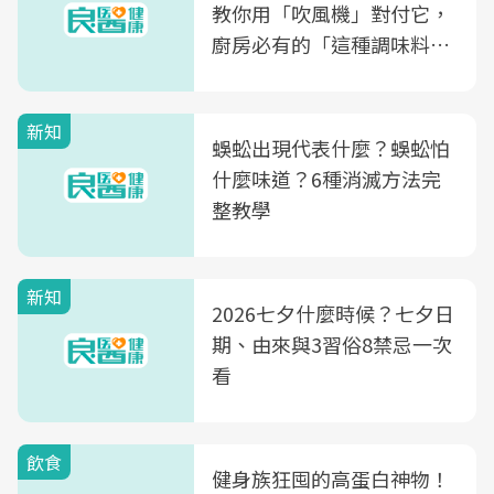
教你用「吹風機」對付它，
廚房必有的「這種調味料」
竟是蒼蠅剋星～
新知
蜈蚣出現代表什麼？蜈蚣怕
什麼味道？6種消滅方法完
整教學
新知
2026七夕什麼時候？七夕日
期、由來與3習俗8禁忌一次
看
飲食
健身族狂囤的高蛋白神物！