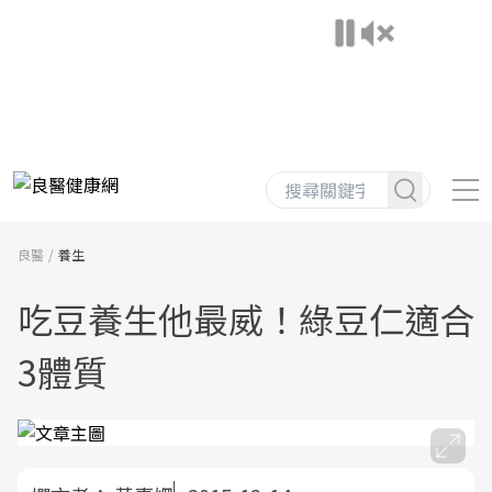
良醫
養生
吃豆養生他最威！綠豆仁適合
3體質