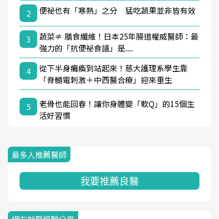
便祕也有「寒熱」之分 猛吃蔬果並非皆有效
2
蔬菜≠ 膳食纖維！日本25年腸道權威醫師：最
3
強力的「抗便祕食譜」是....
從下半身癱瘓到站起來！慈大護理系學生靠
4
「脊髓電刺激＋中西醫合療」迎來重生
老骨也能回春！讓你身體變「軟Q」的15個生
5
活好習慣
最多人推薦醫師
我要推薦良醫