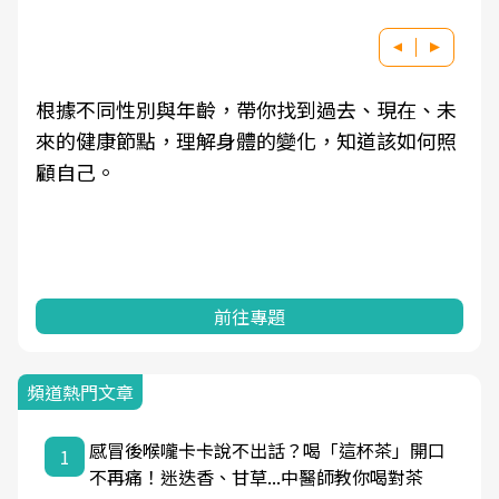
因應超高齡社會來臨，良醫健康網推動「2025年
健檢服務大調查」，以倡議健康促進為目的，深
耕健康篩檢之於台灣民眾健康的關鍵角色，並透
過問卷調查、數據分析進行全年度報導。邀請您
一起成為台灣健康促進的推手之一！
前往專題
頻道熱門文章
感冒後喉嚨卡卡說不出話？喝「這杯茶」開口
1
不再痛！迷迭香、甘草...中醫師教你喝對茶