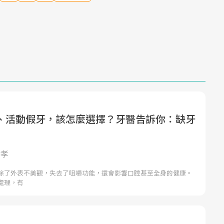
Mute
、活動假牙，該怎麼選擇？牙醫告訴你：缺牙
彥孝
除了外表不美觀，失去了咀嚼功能，還會影響口腔甚至全身的健康。
處理，有