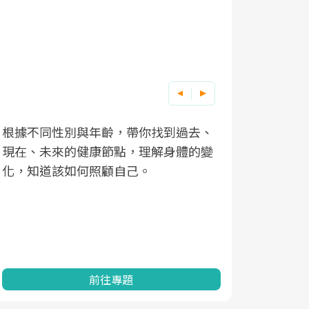
根據不同性別與年齡，帶你找到過去、
因應超高齡
現在、未來的健康節點，理解身體的變
「2025
化，知道該如何照顧自己。
康促進為目
民眾健康的
查、數據分
一起成為台
前往專題