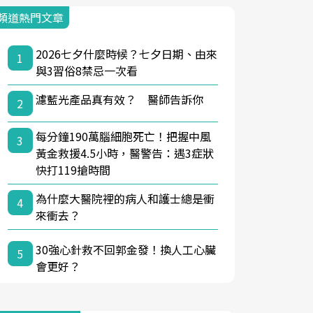
頻道熱門文章
2026七夕什麼時候？七夕日期、由來
1
與3習俗8禁忌一次看
濾藍光產品真有效？ 醫師告訴你
2
每分鐘190萬腦細胞死亡！把握中風
3
黃金救援4.5小時，醫警告：遇3症狀
快打119搶時間
為什麼大醫院裡的病人和護士總是衝
4
來衝去？
30強心針救不回郭金發！換人工心臟
5
會更好？