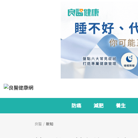
防癌
減肥
養生
良醫
新知