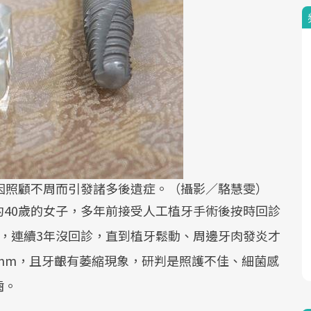
因照顧不周而引發諸多後遺症。（攝影／駱慧雯）
40歲的女子，多年前接受人工植牙手術後按時回診
，連續3年沒回診，直到植牙鬆動、周邊牙肉發炎才
mm，且牙齦有萎縮現象，研判是照護不佳、細菌感
齒。