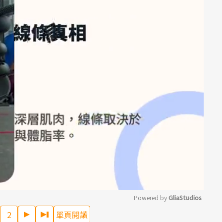
Powered by 
GliaStudios
2
單頁閱讀