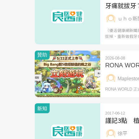
牙痛就拔牙
ｕｈｏ新
（優活健康網新聞
拔掉、重新做假牙
新知
2017-06-12
謹記3點 植
徐平