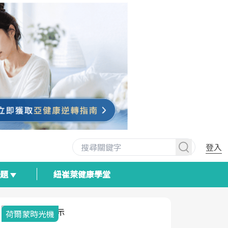
登入
專題
紐崔萊健康學堂
荷爾蒙時光機
2025健檢