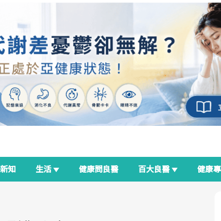
新知
生活
健康問良醫
百大良醫
健康
良醫生活祭
我與健康韌性的距離