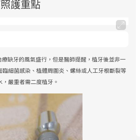
7照護重點
治療缺牙的風氣盛行，但是醫師提醒，植牙後並非一
面對超高齡社會的浪潮，台灣正在快速
2025年，就到良醫生活祭體驗「一站式
良醫健康網從「換季的身體變化」出
邁向「健康照護」的新時代。隨著國家
健康新生活」，從講座、體驗到運動，
發，透過醫學觀點與日常感受的對話，
面臨細菌感染、植體周圍炎、螺絲或人工牙根斷裂等
政策如「健康台灣推動委員會」與「長
全面啟動你的健康革命！
建立對亞健康的認知，進而引導實際的
水，嚴重者需二度植牙。
照3.0」的推進，「預防醫學」已成全民
改善行動。
關注的核心議題。然而，健檢不只是醫
療院所的服務，更是民眾了解自身健康
狀況、啟動健康管理的重要起點。
前往專題
前往專題
前往專題