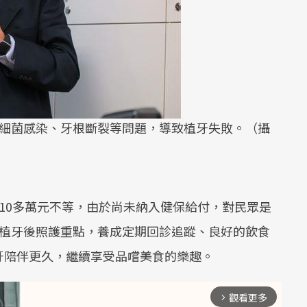
現細菌感染、牙根斷裂等問題，導致植牙失敗。（攝
10多萬元不等，由於尚未納入健保給付，對民眾是
個植牙後照護重點，養成定期回診追蹤、良好的飲食
牙陪伴更久，繼續享受品嚐美食的樂趣。
觀看更多
arrow_forward_ios