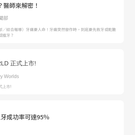
？醫師來解密！
聞部
部／綜合報導）牙痛要人命！牙痛突然發作時，到底要先救牙或乾脆
或植牙？
牙成功率可達95％