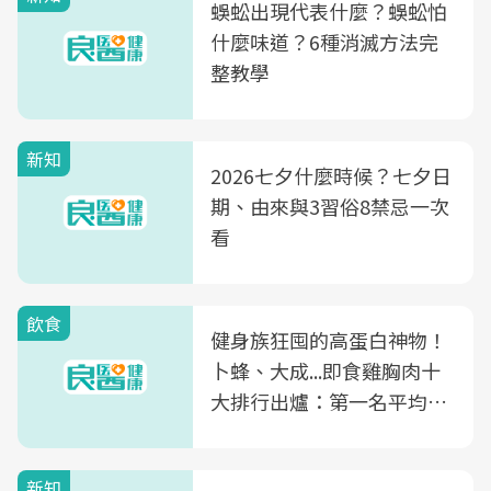
蜈蚣出現代表什麼？蜈蚣怕
什麼味道？6種消滅方法完
整教學
新知
2026七夕什麼時候？七夕日
期、由來與3習俗8禁忌一次
看
飲食
健身族狂囤的高蛋白神物！
卜蜂、大成...即食雞胸肉十
大排行出爐：第一名平均一
片不到50元
新知