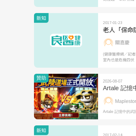
新知
2017-01-23
老人「保命
關嘉慶
(健康醫療網／記
室內也是危機四伏
新知
2017-02-14