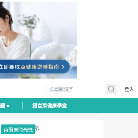
登入
專題
紐崔萊健康學堂
荷爾蒙時光機
2025健檢