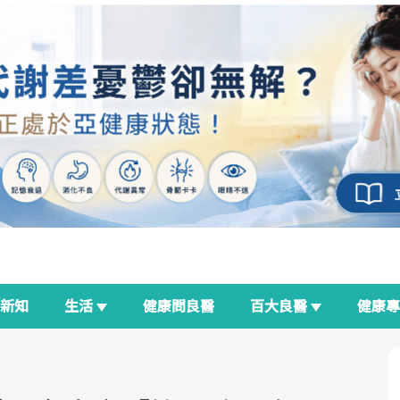
新知
生活
健康問良醫
百大良醫
健康
良醫生活祭
我與健康韌性的距離