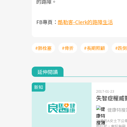
的路障。
FB專頁：
酷勒客-Clerk的路障生活
#肺栓塞
#骨折
#長期照顧
#跌倒
延伸閱讀
新知
2017-01-23
失智症權威
健康特搜簿
76歲的A女士下
她拉起，幸好無礙