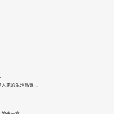
人
家的生活品質....
阿嬤去天堂