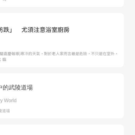
防跌」 尤須注意浴室廚房
者關嘉慶報導)寒冷的天氣，對於老人家而言最是危險，不只是在室外，
；臨