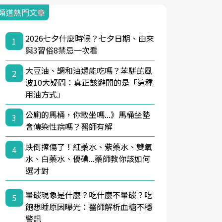
頻道熱門文章
2026七夕什麼時候？七夕日期、由來
1
與3習俗8禁忌一次看
大豆油、調和油還能吃嗎？苯駢芘風
2
波10大疑問：真正該避開的是「這種
用油方式」
公廁的馬桶，你敢坐嗎...》馬桶坐墊
3
會傳染性病嗎？醫師有解
跌倒擦傷了！紅藥水、紫藥水、雙氧
4
水、白藥水、優碘...藥師教你該如何
選才對
暈碳現象是什麼？吃什麼不暈碳？吃
5
飽想睡原因曝光：醫師解析血糖不穩
警訊