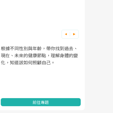
根據不同性別與年齡，帶你找到過去、
因應超高齡
現在、未來的健康節點，理解身體的變
「2025
化，知道該如何照顧自己。
康促進為目
民眾健康的
查、數據分
一起成為台
前往專題