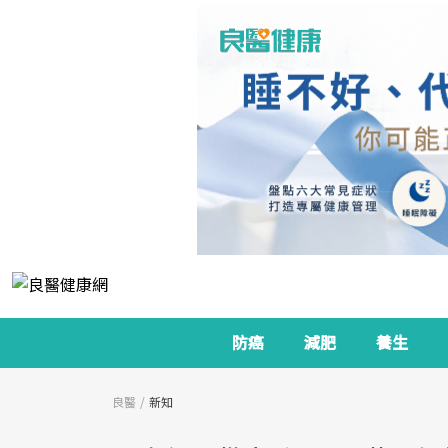
防癌
減肥
養生
良醫
新知