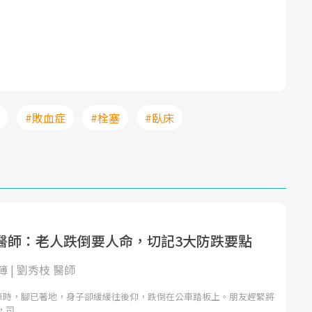
#敗血症
#栓塞
#臥床
醫師：老人跌倒要人命，切記3大防跌要點
 | 劉秀枝 醫師
公車時，腳已著地，身子卻緩緩往後仰，跌倒在公車踏板上。朋友趕緊將
，司