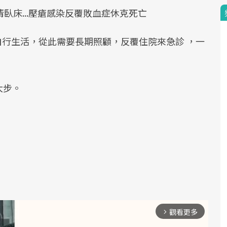
臥床...壓瘡感染反覆敗血症休克死亡
法自行生活，從此需要長期照顧，反覆住院來急診 ，一
大步。
觀看更多
arrow_forward_ios