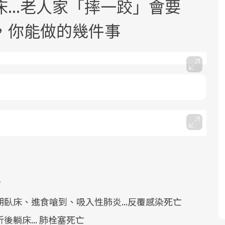
...老人家「摔一跤」會要
，你能做的幾件事
面對超高齡社會的浪潮，台灣正在快速
2025年，就到良醫生活祭體驗「一站式
良醫健康網從「換季的身體變化」出
邁向「健康照護」的新時代。隨著國家
健康新生活」，從講座、體驗到運動，
發，透過醫學觀點與日常感受的對話，
政策如「健康台灣推動委員會」與「長
全面啟動你的健康革命！
建立對亞健康的認知，進而引導實際的
照3.0」的推進，「預防醫學」已成全民
改善行動。
關注的核心議題。然而，健檢不只是醫
療院所的服務，更是民眾了解自身健康
狀況、啟動健康管理的重要起點。
亡
臥床、進食嗆到、吸入性肺炎...反覆感染死亡
前往專題
前往專題
前往專題
躺床... 肺栓塞死亡