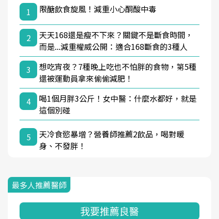
限醣飲食旋風！減重小心酮酸中毒
1
天天168還是瘦不下來？關鍵不是斷食時間，
2
而是...減重權威公開：適合168斷食的3種人
想吃宵夜？7種晚上吃也不怕胖的食物，第5種
3
還被運動員拿來偷偷減肥！
喝1個月胖3公斤！女中醫：什麼水都好，就是
4
這個別碰
天冷食慾暴增？營養師推薦2飲品，喝對暖
5
身、不發胖！
最多人推薦醫師
我要推薦良醫