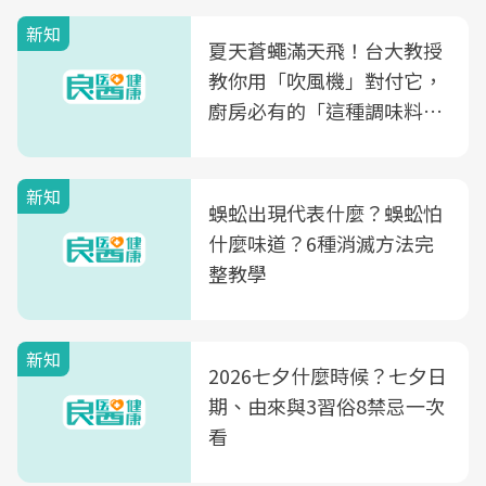
量
新知
夏天蒼蠅滿天飛！台大教授
教你用「吹風機」對付它，
廚房必有的「這種調味料」
竟是蒼蠅剋星～
新知
蜈蚣出現代表什麼？蜈蚣怕
什麼味道？6種消滅方法完
整教學
新知
2026七夕什麼時候？七夕日
期、由來與3習俗8禁忌一次
看