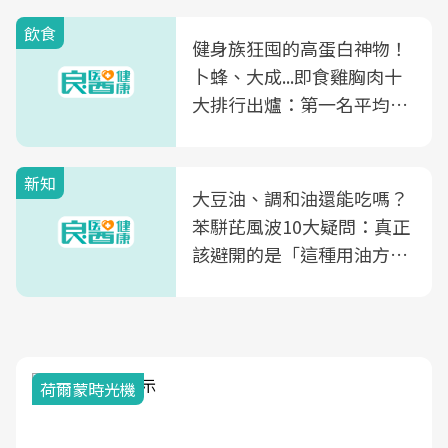
飲食
健身族狂囤的高蛋白神物！
卜蜂、大成...即食雞胸肉十
大排行出爐：第一名平均一
片不到50元
新知
大豆油、調和油還能吃嗎？
苯駢芘風波10大疑問：真正
該避開的是「這種用油方
式」
荷爾蒙時光機