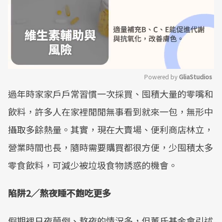
Powered by 
GliaStudios
過年時家家戶戶常習慣一次採買、囤積大量的零嘴和
Mute
飲料，許多人在家裡閒閒無事看到就來一包，無形中
攝取多餘熱量。其實，現在大賣場、便利商店林立，
營業時間也長，隨時需要購買都很方便，少囤積太多
零食飲料，可減少被垃圾食物誘惑的機會。
陷阱2／熬夜睡不飽吃更多
假期裡日夜顛倒、熬夜的情況多，但董氏基金會引述