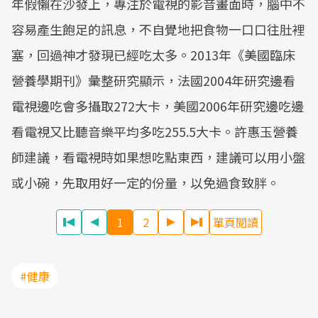
年假懶在沙發上，專注於電視的影音畫面時，腦中不
容易產生飽足的訊息，不自覺地把食物一口口往肚裡
塞，回過神才發現已經吃太多。2013年《美國臨床
營養學期刊》彙整研究顯示，法國2004年研究邊看
電視邊吃會多攝取272大卡，美國2006年研究邊吃邊
看電視又比聽音樂平均多吃255.5大卡。許惠玉營養
師建議，看電視時如果想吃點東西，建議可以用小盤
或小碗，先取用好一定的份量，以免過食致胖。
1
2
單頁閱讀
#健康