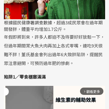
根據國民健康署調查數據，超過3成民眾會在過年期
間發胖，體重平均增加1.7公斤。
年假即將到來，許多人都迫不及待要好好放鬆一下，
但過年期間常大魚大肉再加上各式零嘴，連吃9天很
難不胖！董氏基金會列出過年6大致胖陷阱，提醒民
眾注意避開，可預防過年肥的慘劇。
陷阱1／零食櫃塞滿滿
觀看更多
arrow_forward_ios