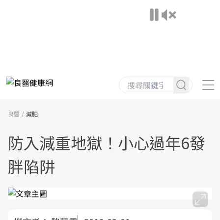
良醫
減肥
防入減重地獄！小心過年6發
胖陷阱