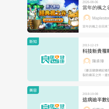
新知
2013-12-19
科技新貴罹
陳承璋
（優活健康網記者
裂的痛苦之外，還
美容
2018-10-08
這病逾半數