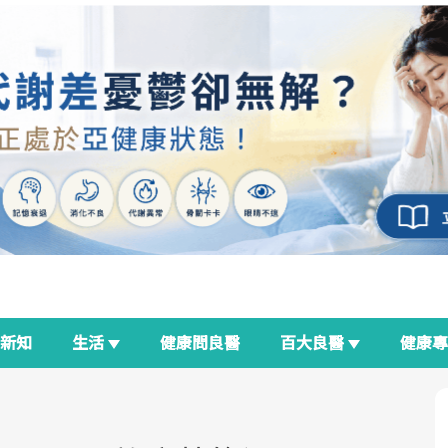
新知
生活
健康問良醫
百大良醫
健康
良醫生活祭
我與健康韌性的距離