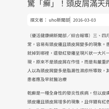
驚「癬」！頭皮屑滿天
撰文者：
uho新聞部
2016-03-03
（優活健康網新聞部／綜合報導）三、四
常，容易有頭皮癢且頭皮屑變多的現象。
就掉到哪裡，還發紅發癢呈現片狀一大片
現，原來不是頭皮屑在作怪，而是有嚴重
人以為頭皮屑變多是脂漏性濕疹所導致，
患者應及早就醫治療
乾癬是一種全身性的發炎性疾病，但以皮
頭皮癢且頭皮屑增多的現象，且伴隨有紅