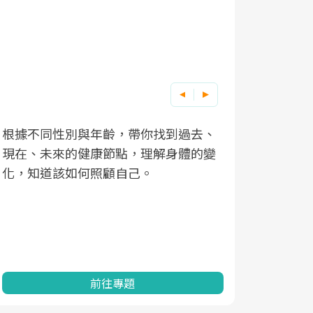
根據不同性別與年齡，帶你找到過去、
因應超高齡
現在、未來的健康節點，理解身體的變
「2025
化，知道該如何照顧自己。
康促進為目
民眾健康的
查、數據分
一起成為台
前往專題