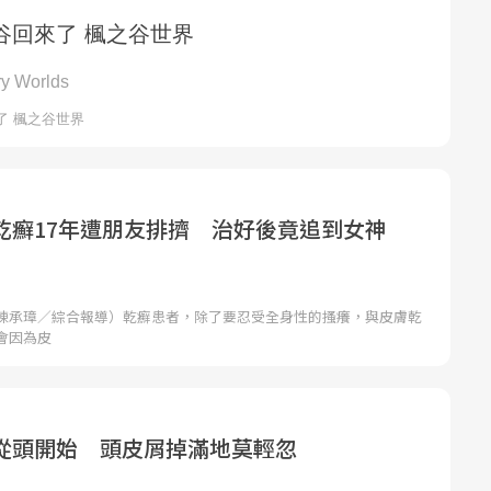
乾癬17年遭朋友排擠 治好後竟追到女神
陳承璋／綜合報導）乾癬患者，除了要忍受全身性的搔癢，與皮膚乾
會因為皮
從頭開始 頭皮屑掉滿地莫輕忽