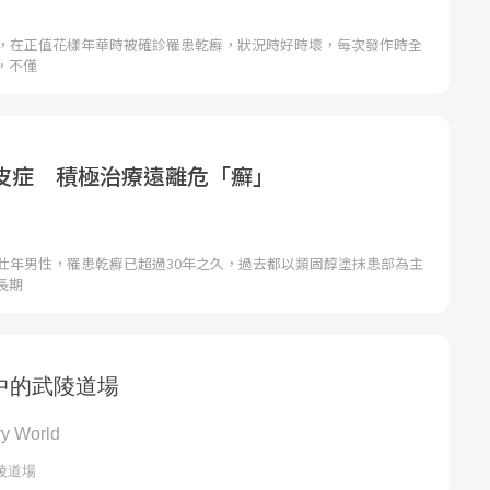
姐，在正值花樣年華時被確診罹患乾癬，狀況時好時壞，每次發作時全
，不僅
皮症 積極治療遠離危「癬」
中壯年男性，罹患乾癬已超過30年之久，過去都以類固醇塗抹患部為主
長期