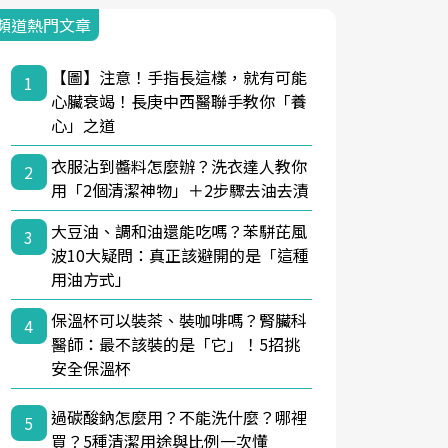
頻道熱門文章
【圖】注意！手指長這樣，就有可能
1
心臟衰竭！長庚中西醫聯手教你「養
心」之道
衣服沾到醬料怎麼辦？洗衣達人教你
2
用「2個清潔神物」＋2步驟去油去漬
大豆油、調和油還能吃嗎？苯駢芘風
3
波10大疑問：真正該避開的是「這種
用油方式」
保溫杯可以裝茶、裝咖啡嗎？腎臟科
4
醫師：最不該裝的是「它」！5招挑
安全保溫杯
過碳酸鈉怎麼用？不能洗什麼？哪裡
5
買？5種清潔用途與比例一次懂