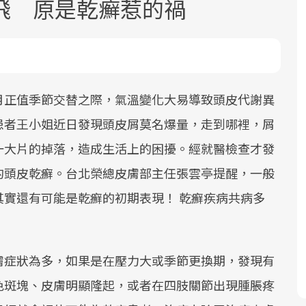
飛 原是乾癬惹的禍
月正值季節交替之際，氣溫變化大易導致頭皮代謝異
患者王小姐近日發現頭皮屑莫名爆量，走到哪裡，屑
面對超高齡社會的浪潮，台灣正在快速
2025年，就到良醫生活祭體驗「一站式
良醫健康網從「換季的身體變化」出
一大片的掉落，造成生活上的困擾。經就醫檢查才發
邁向「健康照護」的新時代。隨著國家
健康新生活」，從講座、體驗到運動，
發，透過醫學觀點與日常感受的對話，
政策如「健康台灣推動委員會」與「長
全面啟動你的健康革命！
建立對亞健康的認知，進而引導實際的
的頭皮乾癬。台北榮總皮膚部主任張雲亭提醒，一般
照3.0」的推進，「預防醫學」已成全民
改善行動。
其實還有可能是乾癬的初期表現！ 乾癬疾病共病多
關注的核心議題。然而，健檢不只是醫
療院所的服務，更是民眾了解自身健康
狀況、啟動健康管理的重要起點。
膚症狀為多，如果是在壓力大或季節更換期，發現有
前往專題
前往專題
前往專題
色斑塊、皮膚明顯隆起，或者在四肢關節出現腫脹疼