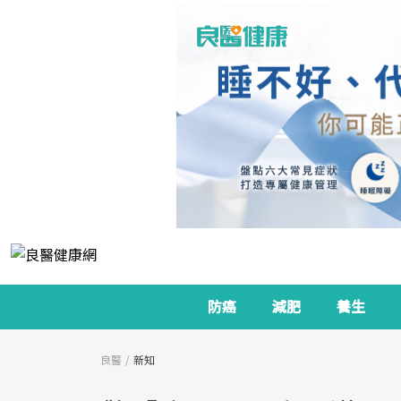
防癌
減肥
養生
良醫
新知