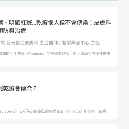
屑、明顯紅斑...乾癬惱人但不會傳染！皮膚科
預防與治療
唐豪悅 新光醫院皮膚科 主治醫師 / 醫學美容中心 主任
起的？牛皮癬（Psoiasis）又被稱為乾癬，是一種頑固的慢性皮膚
妮乾癬會傳染？
ey Speas）日前為美國當紅的選秀節目《X Facto》造勢時，被媒