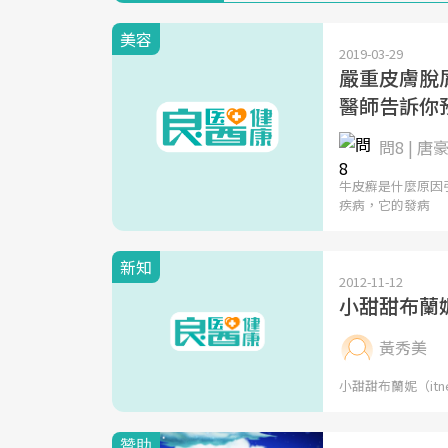
美容
2019-03-29
嚴重皮膚脫
醫師告訴你
問8 | 
牛皮癬是什麼原因引
疾病，它的發病
新知
2012-11-12
小甜甜布蘭
黃秀美
小甜甜布蘭妮（itn