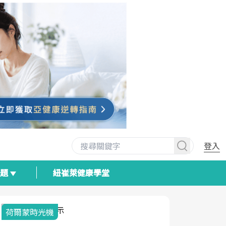
登入
專題
紐崔萊健康學堂
荷爾蒙時光機
2025健檢