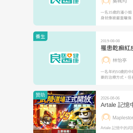
吳珮均
一名35歲的潘小
身就像被嚴重曬傷
養生
2019-08-08
罹患乾癬紅
林怡亭
一名年約50歲的
要的治療方式。但