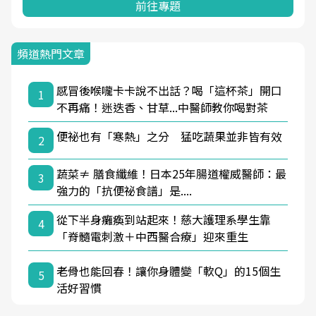
前往專題
頻道熱門文章
感冒後喉嚨卡卡說不出話？喝「這杯茶」開口
1
不再痛！迷迭香、甘草...中醫師教你喝對茶
便祕也有「寒熱」之分 猛吃蔬果並非皆有效
2
蔬菜≠ 膳食纖維！日本25年腸道權威醫師：最
3
強力的「抗便祕食譜」是....
從下半身癱瘓到站起來！慈大護理系學生靠
4
「脊髓電刺激＋中西醫合療」迎來重生
老骨也能回春！讓你身體變「軟Q」的15個生
5
活好習慣