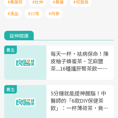
#桑葉茶
#杜仲
#桑葉
#何首烏
#清血
#川芎
#丹參
延伸閱讀
養生
每天一杯，袪病保命！陳
皮柚子蜂蜜茶、芝麻鹽
茶...16種護肝腎茶飲一次
收藏
養生
5分鐘就能提神醒腦！中
醫師的「6款DIY保健茶
飲」：一杯薄荷茶，竟可
改善記憶力、潤喉止咳