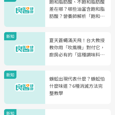
飽和脂肪酸、不飽和脂肪酸
差在哪？哪些油富含飽和脂
肪酸？營養師解析「飽和脂
肪酸」的優缺點、建議攝取
量
新知
夏天蒼蠅滿天飛！台大教授
教你用「吹風機」對付它，
廚房必有的「這種調味料」
竟是蒼蠅剋星～
新知
蜈蚣出現代表什麼？蜈蚣怕
什麼味道？6種消滅方法完
整教學
新知