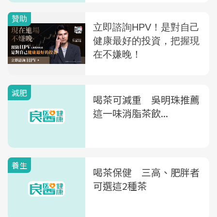
減肥
喝茶可減重 吳明珠推薦
這一味消脂茶飲...
養生
喝茶保健 三高、肥胖者
可選這2種茶