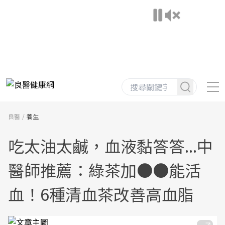
良醫
養生
吃太油太鹹，血液黏答答...中
醫師推薦：綠茶加●●能活
血！6種清血茶改善高血脂