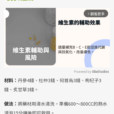
觀看更多
arrow_forward_ios
Powered by 
GliaStudios
材料：
丹參4錢、杜仲3錢、何首烏3錢、枸杞子3
Mute
錢、炙甘草3錢。
做法：
將藥材用清水清洗，準備600～800CC的熱水
浸泡15分鐘後即可飲用。