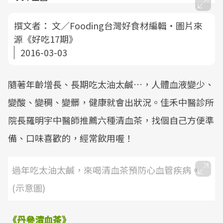
撰文者：
文／Fooding台灣好食材編輯‧圖片來
源《好吃17期》
2016-03-03
隨著年齡增長、長期吃太油太鹹…，人體血液變少、
變酸、變稠、變髒，健康就會出狀況。佳禾中醫診所
院長羅明宇中醫師推薦六種清血茶，找個自己方便準
備、口味喜歡的，經常飲用喔！
過年吃太油太鹹，來喝清血茶預防心血管疾病。
(示意圖)
《丹參清血茶》