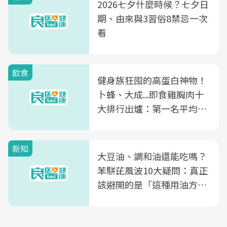
2026七夕什麼時候？七夕日
期、由來與3習俗8禁忌一次
看
飲食
健身族狂囤的高蛋白神物！
卜蜂、大成...即食雞胸肉十
大排行出爐：第一名平均一
片不到50元
新知
大豆油、調和油還能吃嗎？
苯駢芘風波10大疑問：真正
該避開的是「這種用油方
式」