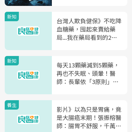
新知
台灣人欺負健保》不吃降
血糖藥，囤起來賣給藥
局...我在藥局看到的2個
暗黑故事
新知
每天13顆藥減到5顆藥，
再也不失眠、頭暈！醫
師：長輩依「3原則」吃
藥，才不會越吃身體越差
養生
影片》以為只是胃痛，竟
是大腸癌末期！張振榕醫
師：腸胃不舒服，千萬別