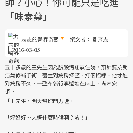
師？小心！你可能只是吃進
「味素藥」
志志的醫界奇觀
撰文者：
劉育志
2016-03-05
五十多歲的王先生因為腹股溝疝氣住院，預計要接受
疝氣修補手術。醫生到病房探望，打個招呼。他才進
到病房不久，一整布袋行李還堆在床上，尚未安
頓。
「王先生，明天幫你開刀喔。」
「好好好…大概什麼時候啊？咳！」