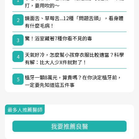
打，要用吹的～
鏡面舌、草莓舌...12種「問題舌頭」，看身體
2
有什麼毛病！
驚！浴室藏著7種你看不見的毒
3
天氣好冷，怎麼幫小孩穿衣服比較適當？科學
4
有解：比大人少X件就對了！
植牙一顆8萬元，算貴嗎？在你決定植牙前，
5
一定要先知道這五件事
最多人推薦醫師
我要推薦良醫