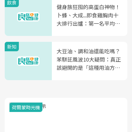
飲食
健身族狂囤的高蛋白神物！
卜蜂、大成...即食雞胸肉十
大排行出爐：第一名平均一
片不到50元
新知
大豆油、調和油還能吃嗎？
苯駢芘風波10大疑問：真正
該避開的是「這種用油方
式」
荷爾蒙時光機