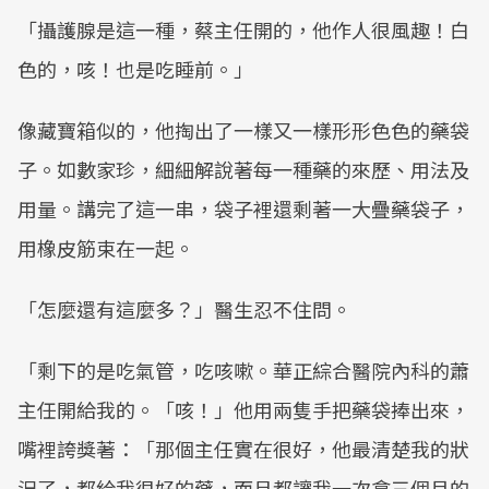
「攝護腺是這一種，蔡主任開的，他作人很風趣！白
色的，咳！也是吃睡前。」
像藏寶箱似的，他掏出了一樣又一樣形形色色的藥袋
子。如數家珍，細細解說著每一種藥的來歷、用法及
用量。講完了這一串，袋子裡還剩著一大疊藥袋子，
用橡皮筋束在一起。
「怎麼還有這麼多？」醫生忍不住問。
「剩下的是吃氣管，吃咳嗽。華正綜合醫院內科的蕭
主任開給我的。「咳！」他用兩隻手把藥袋捧出來，
嘴裡誇獎著：「那個主任實在很好，他最清楚我的狀
況了，都給我很好的藥，而且都讓我一次拿三個月的