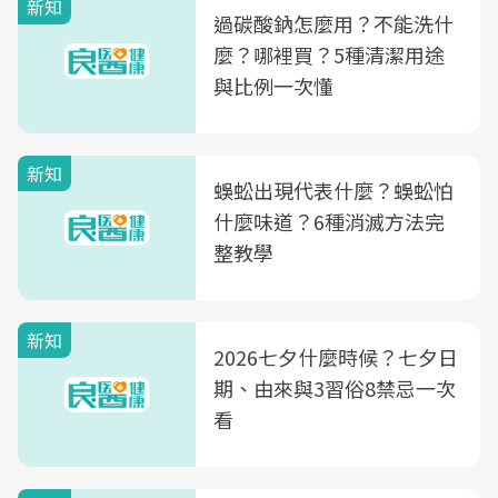
新知
過碳酸鈉怎麼用？不能洗什
麼？哪裡買？5種清潔用途
與比例一次懂
新知
蜈蚣出現代表什麼？蜈蚣怕
什麼味道？6種消滅方法完
整教學
新知
2026七夕什麼時候？七夕日
期、由來與3習俗8禁忌一次
看