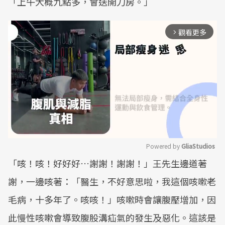
「上午大概九點多，會送開刀房。」
觀看更多
arrow_forward_ios
Powered by 
GliaStudios
「咳！咳！好好好…謝謝！謝謝！」王先生邊道著
Mute
謝，一邊咳著：「醫生，不好意思啦，我這個咳嗽老
毛病，十多年了。咳咳！」咳嗽時會讓腹壓增加，因
此慢性咳嗽會導致腹股溝疝氣的發生及惡化。這該是