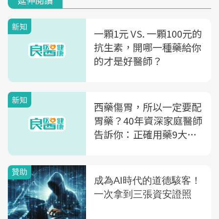
延伸閱讀
新知
一顆1元 VS. 一顆100元的
抗生素，開哪一種藥給你
的才是好醫師？
新知
西藥傷胃，所以一定要配
胃藥？40年資深家庭醫師
告訴你：正確用藥9大觀
念