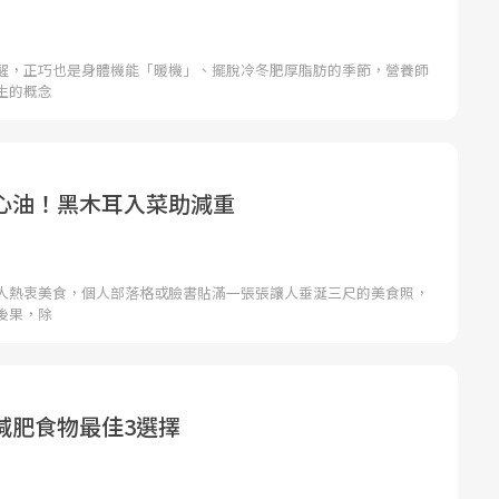
醒，正巧也是身體機能「暖機」、擺脫冷冬肥厚脂肪的季節，營養師
生的概念
心油！黑木耳入菜助減重
人熱衷美食，個人部落格或臉書貼滿一張張讓人垂涎三尺的美食照，
後果，除
減肥食物最佳3選擇