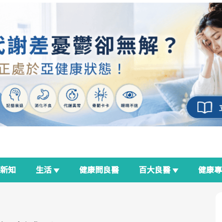
新知
生活
健康問良醫
百大良醫
健康
良醫生活祭
我與健康韌性的距離