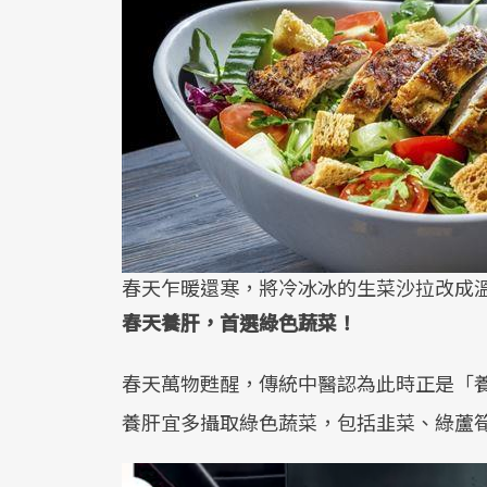
春天乍暖還寒，將冷冰冰的生菜沙拉改成
春天養肝，首選綠色蔬菜！
春天萬物甦醒，傳統中醫認為此時正是「
養肝宜多攝取綠色蔬菜，包括韭菜、綠蘆