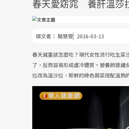
春天愛窈窕 養肝溫莎
撰文者：
駱慧雯
2016-03-13
春天減重該怎麼吃？現代女性流行吃生菜
了，反而容易形成虛冷體質。營養師建議
拉改為溫沙拉，新鮮的綠色蔬菜搭配溫熱