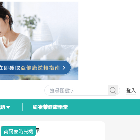
登入
專題
紐崔萊健康學堂
荷爾蒙時光機
2025健檢