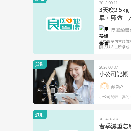
2018-09-11
3天瘦2.5
單，照做一
良醫讀書會
文中菜單內容經韓
關領域人士所構成
減肥
2014-03-18
春季減重怎