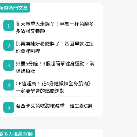
頻道熱門文章
冬天體重大走鐘？！早餐一杯芭樂多
1
多清腸又養顏
別再嫌陳妍希臉胖了！基因早就注定
2
你會胖哪裡
只要5分鐘！3個超簡單健身運動，消
3
除鮪魚肚
CP值超高！花4分鐘鍛鍊全身肌肉》
4
一定要學會的燃脂運動
潔西卡艾芭吃甜椒減重 維生素C讚
5
最多人推薦醫師