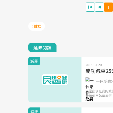
1
#健康
延伸閱讀
減肥
2015-03-20
成功減重25
一休陪你一
最常出現在我的減
養價值且熱量極低
減肥