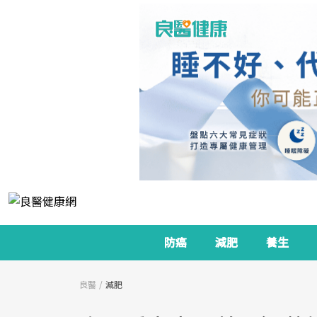
防癌
減肥
養生
良醫
減肥