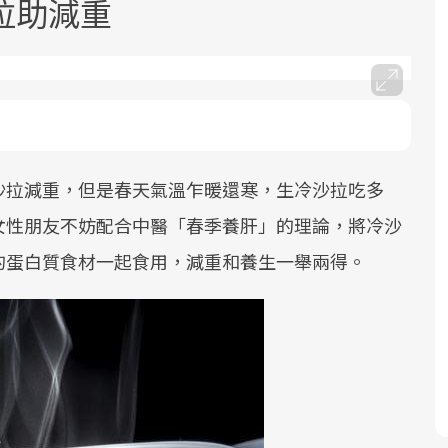
拉助減重
沙拉減重，但是春天氣溫乍暖還寒，生冷沙拉吃多
面對超高齡社會的浪潮，台灣正在快速
2025年，就到良醫生活祭體驗「一站式
良醫健康網從「換季的身體變化」出
邁向「健康照護」的新時代。隨著國家
健康新生活」，從講座、體驗到運動，
發，透過醫學觀點與日常感受的對話，
女性朋友不妨配合中醫「春季養肝」的理論，將冷沙
政策如「健康台灣推動委員會」與「長
全面啟動你的健康革命！
建立對亞健康的認知，進而引導實際的
的蛋白質食材一起食用，減重和養生一舉兩得。
照3.0」的推進，「預防醫學」已成全民
改善行動。
關注的核心議題。然而，健檢不只是醫
療院所的服務，更是民眾了解自身健康
狀況、啟動健康管理的重要起點。
前往專題
前往專題
前往專題