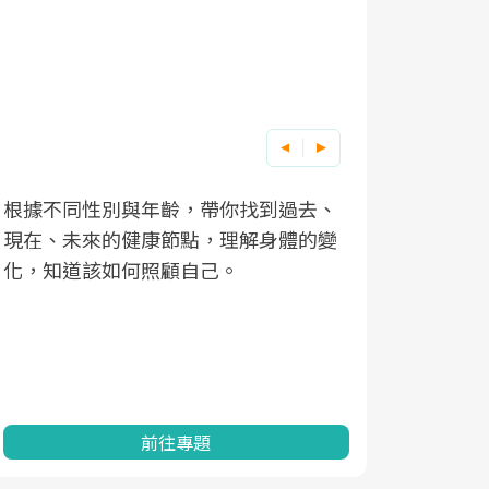
根據不同性別與年齡，帶你找到過去、
因應超高齡
現在、未來的健康節點，理解身體的變
「2025
化，知道該如何照顧自己。
康促進為目
民眾健康的
查、數據分
一起成為台
前往專題