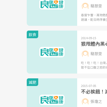
駱慧雯
春雷乍響，萬物甦
建議，配合時序養
飲食
2014-09-15
狠甩體內黑
駱慧雯
吃！吃！吃！台灣
管不住口腹之慾的
減肥
2015-07-05
不必挨餓！
張瓊之