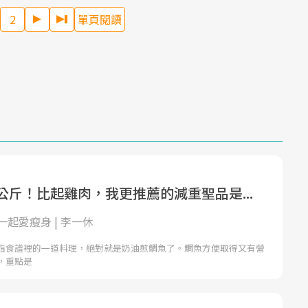
2
單頁閱讀
公斤！比起雞肉，我更推薦的減重聖品是...
起愛瘦身 | 李一休
脂食譜裡的一道料理，絕對就是奶油煎鯛魚了。鯛魚方便取得又有營
，重點是