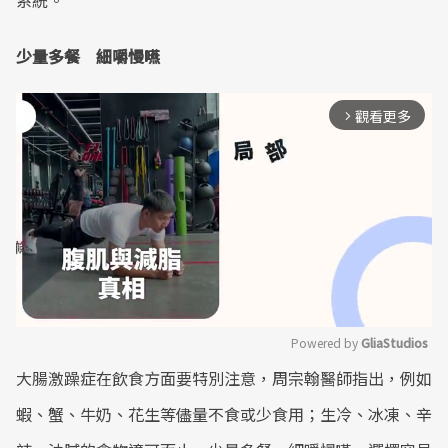
系統。
少量多餐 細嚼慢嚥
觀看更多
arrow_forward_ios
Powered by 
GliaStudios
大腸激躁症在飲食方面要特別注意，周宗翰醫師指出，例如
Mute
蝦、蟹、牛奶、花生等儘量不食或少食用；生冷、冰凍、辛