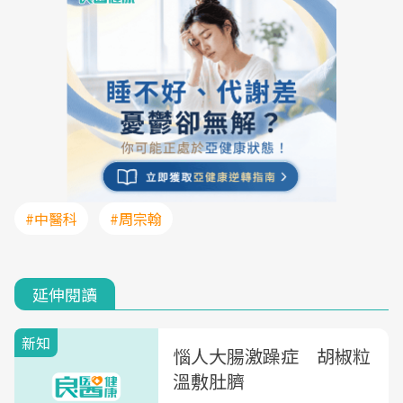
#中醫科
#周宗翰
延伸閱讀
新知
惱人大腸激躁症 胡椒粒
溫敷肚臍