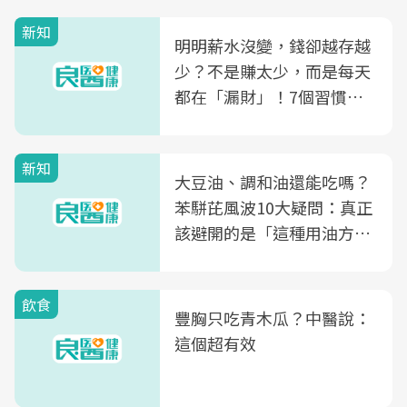
新知
明明薪水沒變，錢卻越存越
少？不是賺太少，而是每天
都在「漏財」！7個習慣一
次看
新知
大豆油、調和油還能吃嗎？
苯駢芘風波10大疑問：真正
該避開的是「這種用油方
式」
飲食
豐胸只吃青木瓜？中醫說：
這個超有效