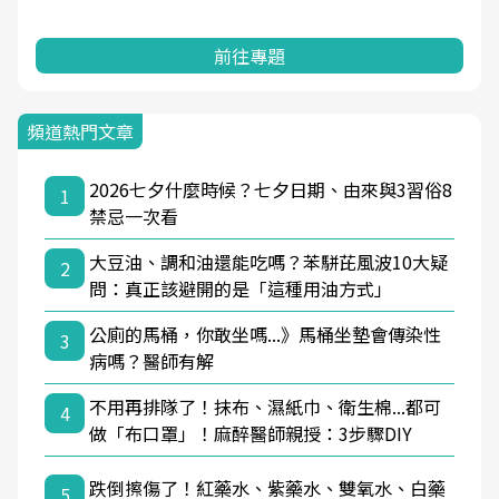
前往專題
頻道熱門文章
2026七夕什麼時候？七夕日期、由來與3習俗8
1
禁忌一次看
大豆油、調和油還能吃嗎？苯駢芘風波10大疑
2
問：真正該避開的是「這種用油方式」
公廁的馬桶，你敢坐嗎...》馬桶坐墊會傳染性
3
病嗎？醫師有解
不用再排隊了！抹布、濕紙巾、衛生棉...都可
4
做「布口罩」！麻醉醫師親授：3步驟DIY
跌倒擦傷了！紅藥水、紫藥水、雙氧水、白藥
5