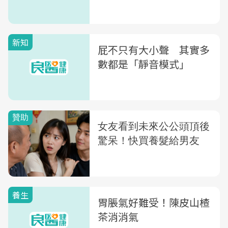
新知
屁不只有大小聲 其實多
數都是「靜音模式」
養生
胃脹氣好難受！陳皮山楂
茶消消氣