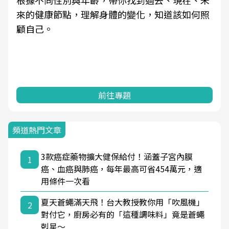
因應超高齡社會來臨，良醫健康網推動「2025年
健檢服務大調查」，以倡議健康促進為目的，深
耕健康篩檢之於台灣民眾健康的關鍵角色，並透
過問卷調查、數據分析進行全年度報導。邀請您
一起成為台灣健康促進的推手之一！
前往專題
頻道熱門文章
3款癌症藥物擴大健保給付！涵蓋子宮內膜
1
癌、血癌與肺癌，每年最高可省454萬元，適
用條件一次看
夏天蒼蠅滿天飛！台大教授教你用「吹風機」
2
對付它，廚房必有的「這種調味料」竟是蒼蠅
剋星～