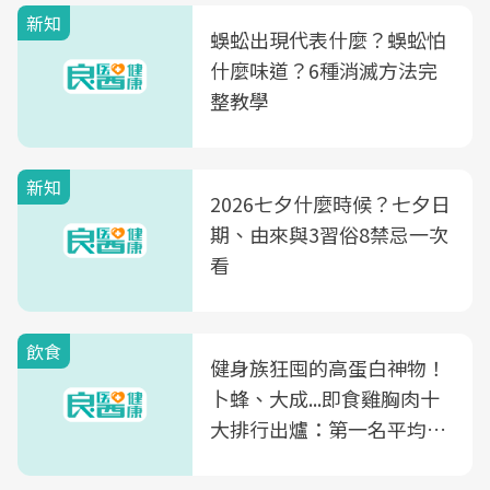
新知
蜈蚣出現代表什麼？蜈蚣怕
什麼味道？6種消滅方法完
整教學
新知
2026七夕什麼時候？七夕日
期、由來與3習俗8禁忌一次
看
飲食
健身族狂囤的高蛋白神物！
卜蜂、大成...即食雞胸肉十
大排行出爐：第一名平均一
片不到50元