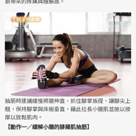
筋帶來的疼痛與腫脹感。
抽筋時建議緩慢將腿伸直、抓住腳掌扳提、讓腳尖上
翹，保持腳掌與床板垂直，藉此拉長小腿肌並施以按
摩以放鬆肌肉。
【動作一／緩解小腿的腓腸肌抽筋】