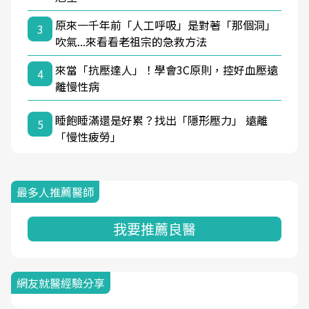
原來一千年前「人工呼吸」是對著「那個洞」
3
吹氣...來看看老祖宗的急救方法
來當「抗壓達人」！學會3C原則，控好血壓遠
4
離慢性病
睡飽睡滿還是好累？找出「隱形壓力」 遠離
5
「慢性疲勞」
最多人推薦醫師
我要推薦良醫
網友就醫經驗分享