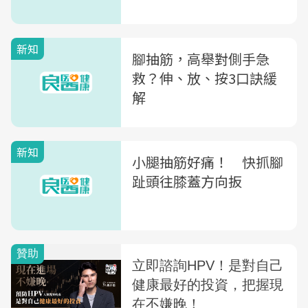
新知
腳抽筋，高舉對側手急
救？伸、放、按3口訣緩
解
新知
小腿抽筋好痛！ 快抓腳
趾頭往膝蓋方向扳