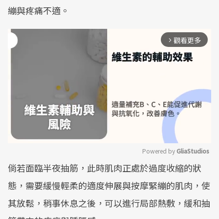
繃與疼痛不適。
觀看更多
arrow_forward_ios
Powered by 
GliaStudios
倘若面臨半夜抽筋，此時肌肉正處於過度收縮的狀
Mute
態，需要緩慢輕柔的適度伸展與按摩緊繃的肌肉，使
其放鬆，稍事休息之後，可以進行局部熱敷，緩和抽