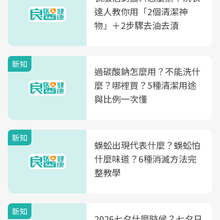
達人教你用「2個清潔神
物」＋2步驟去油去漬
新知
過碳酸鈉怎麼用？不能洗什
麼？哪裡買？5種清潔用途
與比例一次懂
新知
蜈蚣出現代表什麼？蜈蚣怕
什麼味道？6種消滅方法完
整教學
新知
2026七夕什麼時候？七夕日