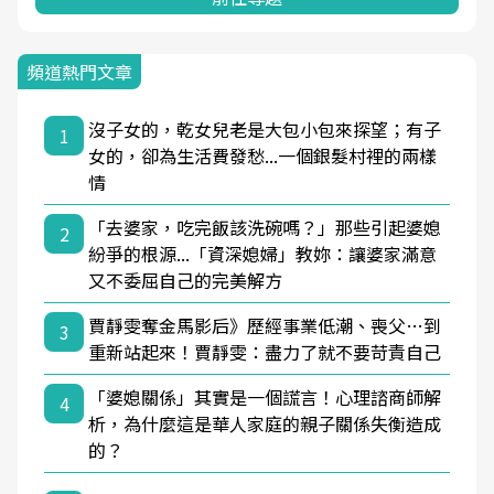
頻道熱門文章
沒子女的，乾女兒老是大包小包來探望；有子
1
女的，卻為生活費發愁...一個銀髮村裡的兩樣
情
「去婆家，吃完飯該洗碗嗎？」那些引起婆媳
2
紛爭的根源...「資深媳婦」教妳：讓婆家滿意
又不委屈自己的完美解方
賈靜雯奪金馬影后》歷經事業低潮、喪父…到
3
重新站起來！賈靜雯：盡力了就不要苛責自己
「婆媳關係」其實是一個謊言！心理諮商師解
4
析，為什麼這是華人家庭的親子關係失衡造成
的？