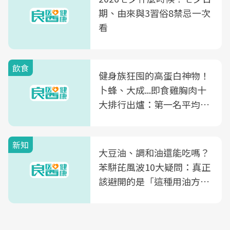
期、由來與3習俗8禁忌一次
看
飲食
健身族狂囤的高蛋白神物！
卜蜂、大成...即食雞胸肉十
大排行出爐：第一名平均一
片不到50元
新知
大豆油、調和油還能吃嗎？
苯駢芘風波10大疑問：真正
該避開的是「這種用油方
式」