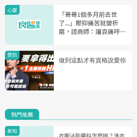
心靈
「哥哥1個多月前去世
了...」壓抑痛苦就變折
磨，諮商師：讓哀痛呼
吸，才能前進
熱門推薦
新知
衣服沾到醬料怎麼辦？洗衣