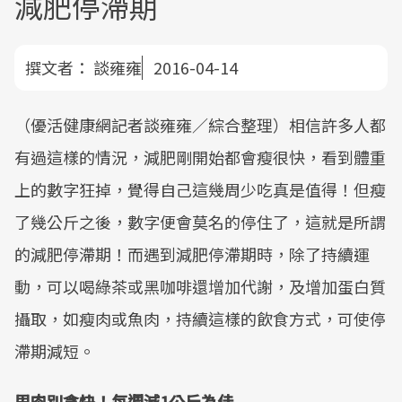
減肥停滯期
撰文者：
談雍雍
2016-04-14
（優活健康網記者談雍雍／綜合整理）相信許多人都
有過這樣的情況，減肥剛開始都會瘦很快，看到體重
上的數字狂掉，覺得自己這幾周少吃真是值得！但瘦
了幾公斤之後，數字便會莫名的停住了，這就是所謂
的減肥停滯期！而遇到減肥停滯期時，除了持續運
動，可以喝綠茶或黑咖啡還增加代謝，及增加蛋白質
攝取，如瘦肉或魚肉，持續這樣的飲食方式，可使停
滯期減短。
甩肉別貪快！每週減1公斤為佳