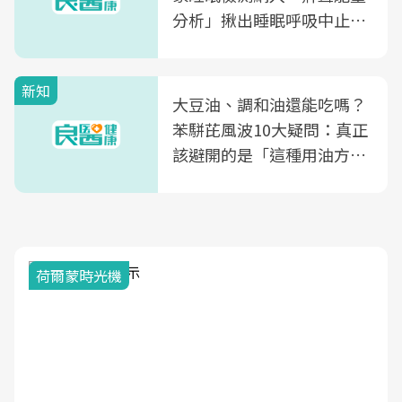
分析」揪出睡眠呼吸中止症
風險
新知
大豆油、調和油還能吃嗎？
苯駢芘風波10大疑問：真正
該避開的是「這種用油方
式」
荷爾蒙時光機