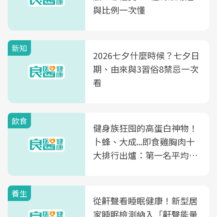
與比例一次懂
新知
2026七夕什麼時候？七夕日
期、由來與3習俗8禁忌一次
看
飲食
健身族狂囤的高蛋白神物！
卜蜂、大成...即食雞胸肉十
大排行出爐：第一名平均一
片不到50元
養生
從鼾聲看睡眠健康！新型居
家睡眠檢測納入「鼾聲能量