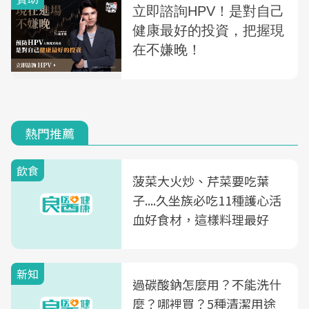
熱門推薦
飲食
菠菜大火炒、芹菜要吃葉
子....久坐族必吃11種護心活
血好食材，這樣料理最好
新知
過碳酸鈉怎麼用？不能洗什
麼？哪裡買？5種清潔用途