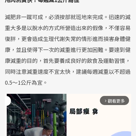
減肥非一蹴可成，必須按部就班地來完成。迅速的減
重大多是以脫水的方式所營造出來的假像，不僅容易
復胖，更會造成生理代謝失常的情形進而損害身體健
康，並且使得下一次的減重進行更加困難。要達到健
康減重的目的，首先要養成良好的飲食及運動習慣，
同時注意減重速度不宜太快，建議每週減重以不超過
0.5～1公斤為宜。
觀看更多
arrow_forward_ios