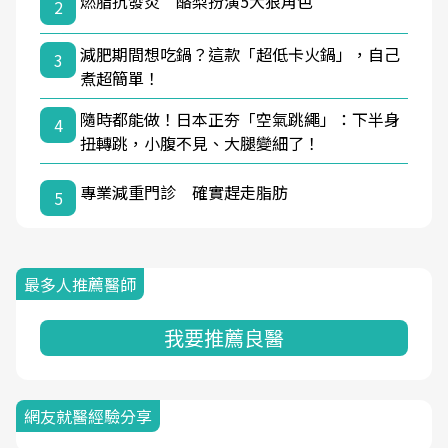
燃脂抗發炎 酪梨扮演5大狠角色
2
減肥期間想吃鍋？這款「超低卡火鍋」，自己
3
煮超簡單！
隨時都能做！日本正夯「空氣跳繩」：下半身
4
扭轉跳，小腹不見、大腿變細了！
專業減重門診 確實趕走脂肪
5
最多人推薦醫師
我要推薦良醫
網友就醫經驗分享