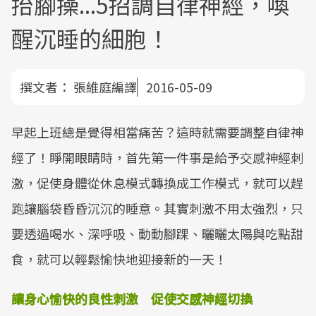
抬腳操...5招調自律神經，喚
醒沉睡的細胞！
撰文者：
張維庭編譯
2016-05-09
早起上班總是覺得相當痛苦？這時就需要調整自律神
經了！睜開眼睛時，首先第一件事是給予交感神經刺
激，促使身體從休息模式轉換成工作模式，就可以趕
跑讓腦袋昏昏沉沉的睡意。其實刺激不用太強烈，只
要透過喝水、深呼吸、動動腳踝、曬曬太陽與吃點甜
食，就可以輕鬆愉快地迎接新的一天！
讓身心愉快的良性刺激 促使交感神經切換