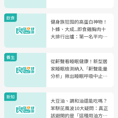
飲食
健身族狂囤的高蛋白神物！
卜蜂、大成...即食雞胸肉十
大排行出爐：第一名平均一
片不到50元
養生
從鼾聲看睡眠健康！新型居
家睡眠檢測納入「鼾聲能量
分析」揪出睡眠呼吸中止症
風險
新知
大豆油、調和油還能吃嗎？
苯駢芘風波10大疑問：真正
該避開的是「這種用油方