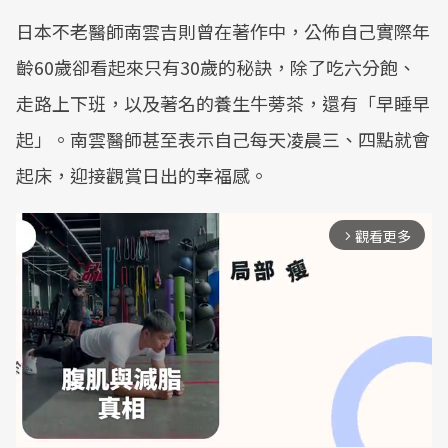
日本不老醫師南雲吉則曾在著作中，公佈自己實際年
齡60歲卻看起來只有30歲的秘訣，除了吃六分飽、
走路上下班，以及著名的養生牛蒡茶，還有「早睡早
起」。南雲醫師甚至表示自己每天凌晨三、四點就會
起床，迎接觀賞日出的幸福感。
觀看更多
arrow_forward_ios