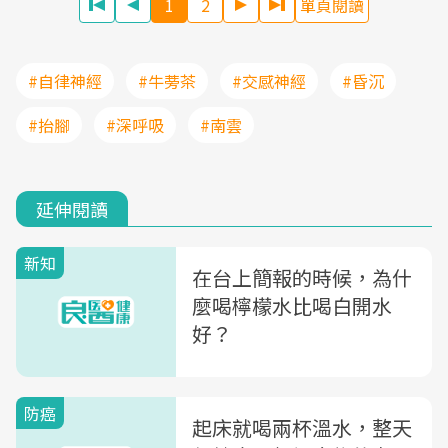
1
2
單頁閱讀
#自律神經
#牛蒡茶
#交感神經
#昏沉
#抬腳
#深呼吸
#南雲
延伸閱讀
新知
在台上簡報的時候，為什
麼喝檸檬水比喝白開水
好？
防癌
起床就喝兩杯溫水，整天