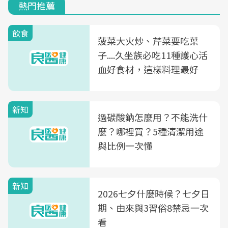
熱門推薦
飲食
菠菜大火炒、芹菜要吃葉
子....久坐族必吃11種護心活
血好食材，這樣料理最好
新知
過碳酸鈉怎麼用？不能洗什
麼？哪裡買？5種清潔用途
與比例一次懂
新知
2026七夕什麼時候？七夕日
期、由來與3習俗8禁忌一次
看