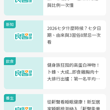
與比例一次懂
新知
2026七夕什麼時候？七夕日
期、由來與3習俗8禁忌一次
看
飲食
健身族狂囤的高蛋白神物！
卜蜂、大成...即食雞胸肉十
大排行出爐：第一名平均一
片不到50元
養生
從鼾聲看睡眠健康！新型居
家睡眠檢測納入「鼾聲能量