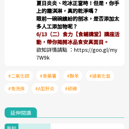
夏日炎炎、吃冰正當時！但是，你手
上的霜淇淋，真的乾淨嗎？
眼前一碗碗繽紛的刨冰，是否添加太
多人工添加物呢？
6/13（二）食力【食鋪講堂】講座活
動，帶你揭開冰品食安真面目。
欲知詳情請點 ：
https://goo.gl/my
7W9k
#二氧化硫
#食藥署
#聯苯
#過氧化氫
#免洗筷
#A型肝炎
#硫磺
延伸閱讀
新知