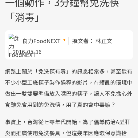
一個動作，3分鐘幫免洗筷
「消毒」
食力FoodNEXT
撰文者：
林正文
2016-05-16
網路上關於「免洗筷有毒」的訊息相當多，甚至還有
不少小型工廠筷子製作過程的影片，在髒亂的環境中
做出一雙雙要準備放入嘴巴的筷子，讓人不免擔心外
食難免會用到的免洗筷，用了真的會中毒嘛？
事實上，台灣從七零年代開始，為了倡導防治A型肝
炎而推廣使用免洗餐具，但這幾年因應環保意識抬