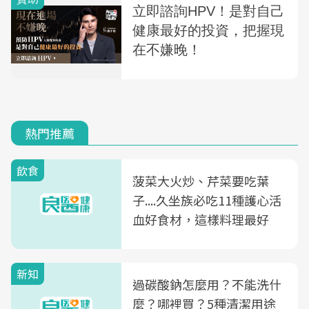
熱門推薦
飲食
菠菜大火炒、芹菜要吃葉
子....久坐族必吃11種護心活
血好食材，這樣料理最好
新知
過碳酸鈉怎麼用？不能洗什
麼？哪裡買？5種清潔用途