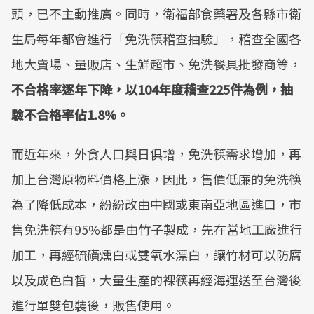
頭，已不主動推廣。同時，衛福部食藥署及各縣市衛
生局每年都會進行「免洗筷稽查抽驗」，稽查全國各
地大賣場、量販店、生鮮超市、免洗餐具批發商等，
不合格率逐年下降，以
104
年度稽查
225
件為例，抽
驗不合格率佔
1.8%
。
而近年來，外食人口與日俱增，免洗筷需求增加，再
加上台灣原物料價格上漲，因此，售價低廉的免洗筷
為了降低成本，紛紛改由中國或東南亞地區進口，市
售免洗筷有95%都是由竹子製成，先在當地工廠進行
加工，再經硫磺燻白或雙氧水漂白，讓竹材可以防腐
以及成色白皙，大量生產的裸筷再經海運送至台灣後
進行單雙包裝後，販售使用。