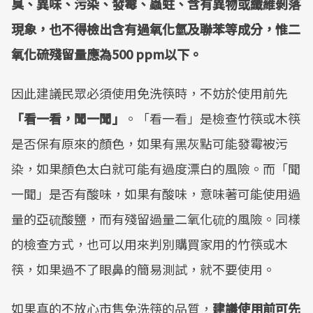
臭、異味、污染、發霉、蟲蛀、含有異物或纖維剝落
現象，也不得檢出含有過氧化氫及聯苯等成分，惟二
氧化硫殘留量應為
500 ppm
以下。
因此建議民眾必須使用免洗筷時，不妨於使用前先
「看一看，聞一聞」
。「看一看」是檢查竹筷或木筷
是否保有原來的顏色，如果有黑灰點可能發霉被污
染，如果顏色太白就可能有過度漂白的風險。而「聞
一聞」是否有酸味，如果有酸味，意味著可能使用過
量的亞硫酸鹽，而有殘留過量二氧化硫的風險。同樣
的檢查方式，也可以用來判別購買家用的竹筷或木
筷，如果過不了眼鼻的簡易測試，就不要使用。
如果真的不放心市售免洗筷的品質，
建議使用前可先