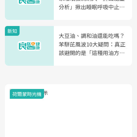
分析」揪出睡眠呼吸中止症
風險
新知
大豆油、調和油還能吃嗎？
苯駢芘風波10大疑問：真正
該避開的是「這種用油方
式」
荷爾蒙時光機