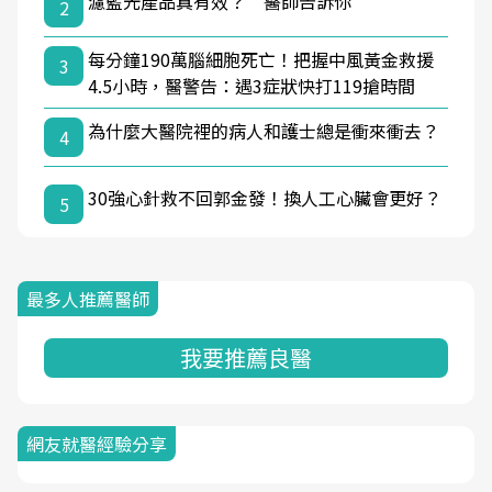
濾藍光產品真有效？ 醫師告訴你
2
每分鐘190萬腦細胞死亡！把握中風黃金救援
3
4.5小時，醫警告：遇3症狀快打119搶時間
為什麼大醫院裡的病人和護士總是衝來衝去？
4
30強心針救不回郭金發！換人工心臟會更好？
5
最多人推薦醫師
我要推薦良醫
網友就醫經驗分享