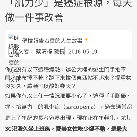
「肌力少」是癌症根源，每天
做一件事改善
健檢報告沒寫的人生故事
撰文者：
蔡清標 院長
2016-05-19
你有沒有以下這種經驗：辦公大樓的逃生門手推不
開？抹布擰不乾？蹲下來撿個東西站不起來？提重物
沒多久，肩頸可以酸好幾天？
如果你有以上任一情況那要小心了，這種「手腳舉、
握、抬無力」的肌少症（sarcopenia），過去通常都
是上了年紀的長者容易出現，現在正在年輕化，尤其
3C氾濫久坐上班族，愛美女性吃少卻不動，是最大