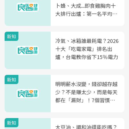
卜蜂、大成...即食雞胸肉十
大排行出爐：第一名平均一
片不到50元
新知
冷氣、冰箱誰最耗電？2026
十大「吃電家電」排名出
爐，台電教你省下15％電力
新知
明明薪水沒變，錢卻越存越
少？不是賺太少，而是每天
都在「漏財」！7個習慣一
次看
新知
大豆油、調和油還能吃嗎？