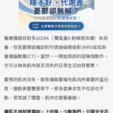
醫療儀器目前多以DXA（ 雙能量X 射線吸收儀）來測
量，但若要精密確認則可透過磁振造影(MRI)或低劑
量電腦斷層(CT)。當然，一開始我說的這幾個動作，
也可以做為肌肉是否流失的日常生活自我警覺。
要預防肌肉流失，飲食攝取要補充肌肉所需要的蛋白
質，運動更要雙管齊下，很多愛美女性不吃卻也不
動，常常減了體重，肌肉也跟著萎縮。
養肌不用刻意重訓，上班族、少動族們，只要天天花