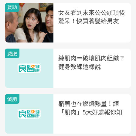
減肥
練肌肉＝破壞肌肉組織？
健身教練這樣說
減肥
躺著也在燃燒熱量！練
「肌肉」5大好處報你知