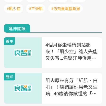
#肌少症
#平滑肌
#低劑量電腦斷層
延伸閱讀
養生
4個月從坐輪椅到站起
來！「肌少症」讓人失能
又失智...名醫江坤俊用
「這個」對抗老化殺手
新知
肌肉原來有分「紅肌、白
肌」！練錯讓你易老又生
病...40歲後你該懂的「肌
肉鍛鍊法」