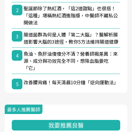
聖誕節除了熱紅酒，「這2道甜點」也很搭！
2
「這種」堪稱熱紅酒進階版，中醫師不藏私公
開做法
腸道菌群為何是人體「第二大腦」？醫解析腸
3
道影響大腦的3途徑，教你5方法維持腸道健康
魚油、魚肝油傻傻分不清？營養師揭差異：來
4
源、成分與功效完全不同，想降血脂要吃
「它」
改善腰背痛！每天清晨10分鐘「逆向運動法」
5
最多人推薦醫師
我要推薦良醫