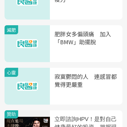
減肥
肥胖女多偏頭痛 加入
「BMW」助擺脫
心靈
寂寞鬱悶的人 連感冒都
覺得更嚴重