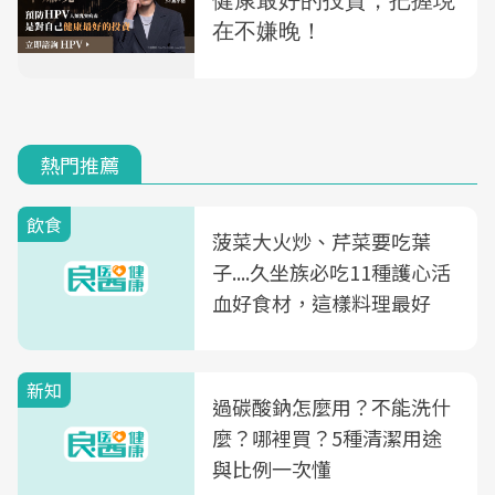
熱門推薦
飲食
菠菜大火炒、芹菜要吃葉
子....久坐族必吃11種護心活
血好食材，這樣料理最好
新知
過碳酸鈉怎麼用？不能洗什
麼？哪裡買？5種清潔用途
與比例一次懂