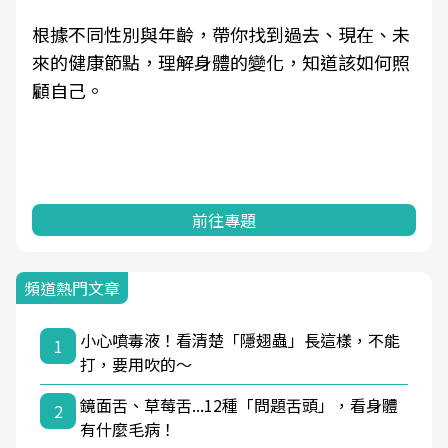
根據不同性別與年齡，帶你找到過去、現在、未
來的健康節點，理解身體的變化，知道該如何照
顧自己。
前往專題
頻道熱門文章
小心噴毒液！看清楚「隱翅蟲」長這樣，不能
1
打，要用吹的～
鏡面舌、草莓舌...12種「問題舌頭」，看身體
2
有什麼毛病！