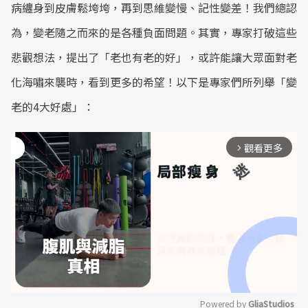
病纏身到皮膚鬆垮垮，再到思維變慢、記性變差！我們總認
為，變老隨之而來的是各種負面問題。其實，專家打破這些
悲觀想法，提出了「老也有老的好」，或許能讓大眾面對老
化海嘯來襲時，看到更多的希望！以下是專家們所列舉「變
老的4大好處」：
觀看更多
arrow_forward_ios
Powered by 
GliaStudios