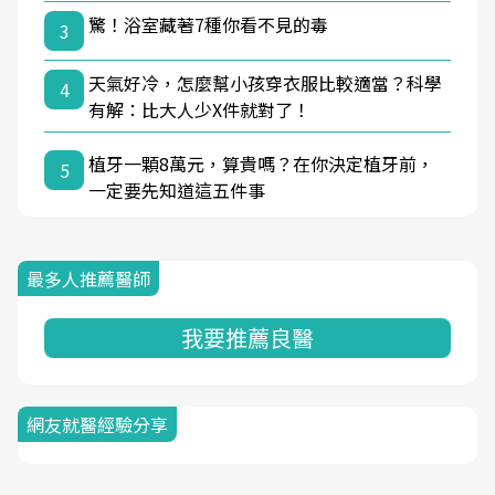
驚！浴室藏著7種你看不見的毒
3
天氣好冷，怎麼幫小孩穿衣服比較適當？科學
4
有解：比大人少X件就對了！
植牙一顆8萬元，算貴嗎？在你決定植牙前，
5
一定要先知道這五件事
最多人推薦醫師
我要推薦良醫
網友就醫經驗分享