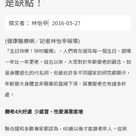
是缺點！
撰文者：
林怡亭
2016-05-27
(健康醫療網／記者林怡亭報導)
「生日快樂！快吹蠟燭」，人們常在過完每一個生日，感嘆
一年比一年更老。自古以來，大眾對於年齡變老的觀念，就
是身體退化的代名詞。但最近許多不同國家的研究都顯示，
年齡變大身體並非簡單的直線下滑，其實變老也有諸多好
處。
變老4大好處 少感冒、性愛滿意度增
聯合國和多數專家都認為，60歲以後才能算老年人。從疾