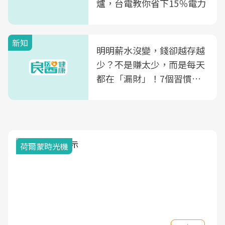
爐，台電教你省下15％電力
新知
明明薪水沒變，錢卻越存越
少？不是賺太少，而是每天
都在「漏財」！7個習慣一
次看
荷爾蒙時光機