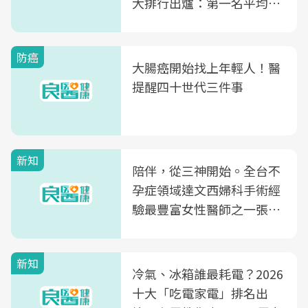
大排行出爐：第一名平均一
片不到50元
防癌
大腸癌開始找上年輕人！醫
提醒四十世代三件事
新知
陪伴，從三神開始。全台不
孕症領域達文西婦科手術經
驗最豐富女性醫師之一張永
玲領軍，打造全台首創「生
殖銀行概念形象館」，攜手
新知
光田醫院建構360度女性健
冷氣、冰箱誰最耗電？2026
康照護生態圈
十大「吃電家電」排名出