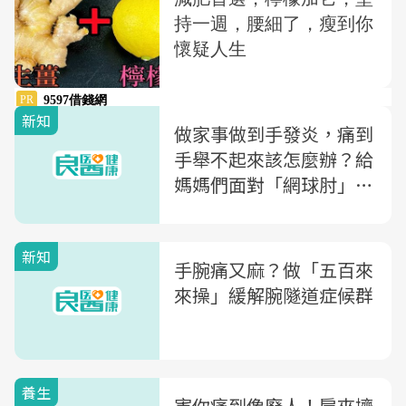
新知
做家事做到手發炎，痛到
手舉不起來該怎麼辦？給
媽媽們面對「網球肘」的
4建議
新知
手腕痛又麻？做「五百來
來操」緩解腕隧道症候群
養生
害你痛到像廢人！肩夾擠