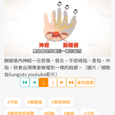
腕隧道內神經一旦受傷、發炎，手部拇指、食指、中
指，就會出現像是被電到一樣的麻感。（圖片／擷取
自Sunguts youtube影片）
1
2
單頁閱讀
#手麻
#腕隧道
#壓迫神經
#腕隧道症候群
#麻痛
#腳麻
#手肘