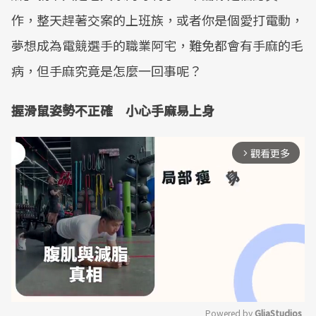
作，整天趕著交案的上班族，或者你是個愛打電動，
夢想成為電競選手的職業阿宅，難免都會有手麻的毛
病，但手麻究竟是怎麼一回事呢？
握滑鼠姿勢不正確 小心手麻易上身
觀看更多
arrow_forward_ios
Powered by 
GliaStudios