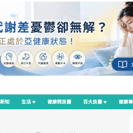
新知
生活
健康問良醫
百大良醫
健康
良醫生活祭
我與健康韌性的距離