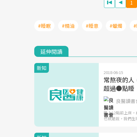
1
#睡眠
#精油
#睡意
#蠟燭
延伸閱讀
新知
2018-06-15
常熬夜的人
超過●點睡
良醫讀書會
晚上12點前上床
也就是說，我們生