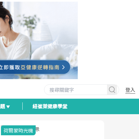
登入
專題
紐崔萊健康學堂
荷爾蒙時光機
2025健檢