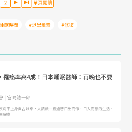
2
單頁閱讀
#睡眠時間
#退黑激素
#修復
，罹癌率高4成！日本睡眠醫師：再晚也不要
 | 宮崎總一郎
，疾病不上身自古以來，人類就一直過著日出而作、日入而息的生活。
理時鐘