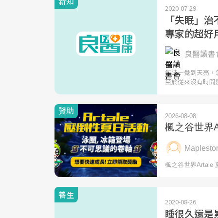
新知
2020-07-29
「失眠」治
專家的超好
良醫讀書會
無法一覺到天亮，
至於從來沒有時間
養生
2020-08-26
睡很久還是