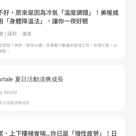
不好，原來是因為冷氣「溫度調錯」！美權威
用「身體降溫法」，讓你一夜好眠
 | 薩欽．潘達
怎麼辦？傑伊，現年41歲，從事壓力繁重的管理工作，非常忙碌，以
運動。
累、上下樓梯會喘...你已是「慢性疲勞」！日