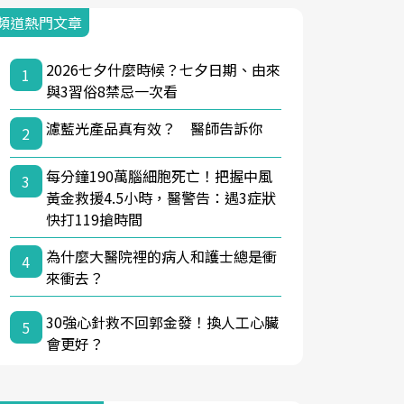
頻道熱門文章
2026七夕什麼時候？七夕日期、由來
1
與3習俗8禁忌一次看
濾藍光產品真有效？ 醫師告訴你
2
每分鐘190萬腦細胞死亡！把握中風
3
黃金救援4.5小時，醫警告：遇3症狀
快打119搶時間
為什麼大醫院裡的病人和護士總是衝
4
來衝去？
30強心針救不回郭金發！換人工心臟
5
會更好？