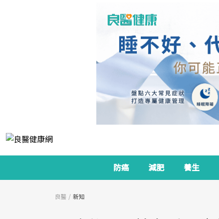
防癌
減肥
養生
良醫
新知