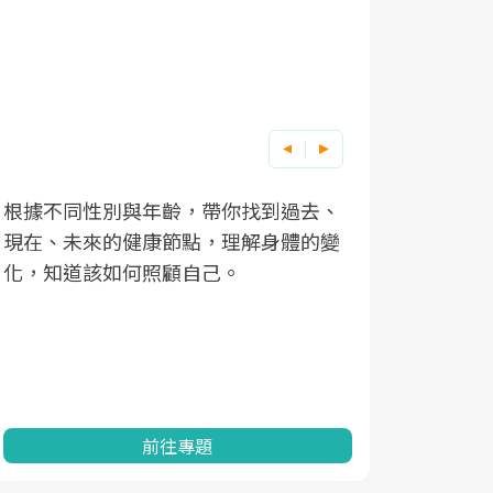
根據不同性別與年齡，帶你找到過去、
因應超高齡
現在、未來的健康節點，理解身體的變
「2025
化，知道該如何照顧自己。
康促進為目
民眾健康的
查、數據分
一起成為台
前往專題