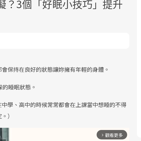
礙？3個「好眠小技巧」提升
面對超高齡社會的浪潮，台灣正在快速
2025年，就到良醫生活祭體驗「一站式
良醫健康網從「換季的身體變化」出
邁向「健康照護」的新時代。隨著國家
健康新生活」，從講座、體驗到運動，
發，透過醫學觀點與日常感受的對話，
都會保持在良好的狀態讓妳擁有年輕的身體。
政策如「健康台灣推動委員會」與「長
全面啟動你的健康革命！
建立對亞健康的認知，進而引導實際的
照3.0」的推進，「預防醫學」已成全民
改善行動。
深的睡眠狀態。
關注的核心議題。然而，健檢不只是醫
療院所的服務，更是民眾了解自身健康
在中學、高中的時候常常都會在上課當中想睡的不得
狀況、啟動健康管理的重要起點。
定。）
前往專題
前往專題
前往專題
觀看更多
arrow_forward_ios