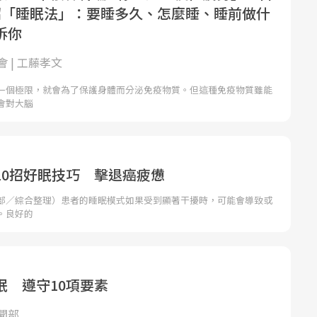
招「睡眠法」：要睡多久、怎麼睡、睡前做什
訴你
 | 工藤孝文
一個極限，就會為了保護身體而分泌免疫物質。但這種免疫物質雖能
會對大腦
10招好眠技巧 擊退癌疲憊
部／綜合整理）患者的睡眠模式如果受到顯著干擾時，可能會導致或
。良好的
眠 遵守10項要素
聞部