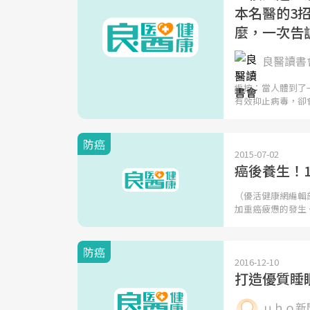
本名醫的3
麼，一次告
良醫讀書會
編按：當人體到了
有效抑止病毒，卻
防癌
2015-07-02
癌後養生！
（優活健康網編輯
加重癌疲憊的發生
防癌
2016-12-10
打造優質睡
ｕｈｏ新