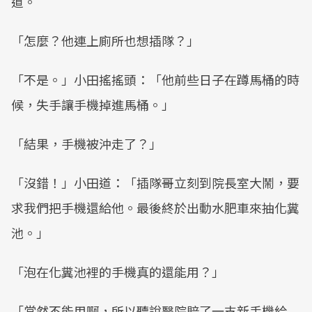
道。
「怎麼？他連上廁所也想插隊？」
「不是。」小田搖搖頭：「他前些日子在蹲馬桶的時
候，失手讓手機掉進馬桶。」
「結果，手機被沖走了？」
「沒錯！」小田道：「插隊哥立刻到院長室大鬧，要
求我們把手機還給他。最後終於出動水肥車來抽化糞
池。」
「泡在化糞池裡的手機真的還能用？」
「當然不能用啊，所以聽說醫院賠了一支新手機給