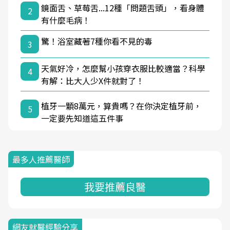
鏡面舌、草莓舌...12種「問題舌頭」，看身體
2
有什麼毛病！
驚！浴室藏著7種你看不見的毒
3
天氣好冷，怎麼幫小孩穿衣服比較適當？科學
4
有解：比大人少X件就對了！
植牙一顆8萬元，算貴嗎？在你決定植牙前，
5
一定要先知道這五件事
最多人推薦醫師
我要推薦良醫
網友就醫經驗分享