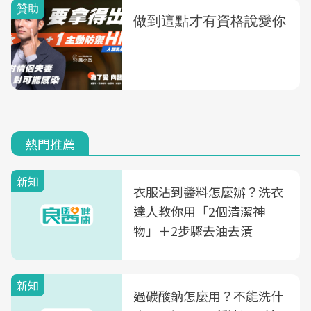
熱門推薦
新知
衣服沾到醬料怎麼辦？洗衣
達人教你用「2個清潔神
物」＋2步驟去油去漬
新知
過碳酸鈉怎麼用？不能洗什