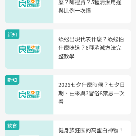
麼？哪裡買？5種清潔用途
與比例一次懂
新知
蜈蚣出現代表什麼？蜈蚣怕
什麼味道？6種消滅方法完
整教學
新知
2026七夕什麼時候？七夕日
期、由來與3習俗8禁忌一次
看
飲食
健身族狂囤的高蛋白神物！