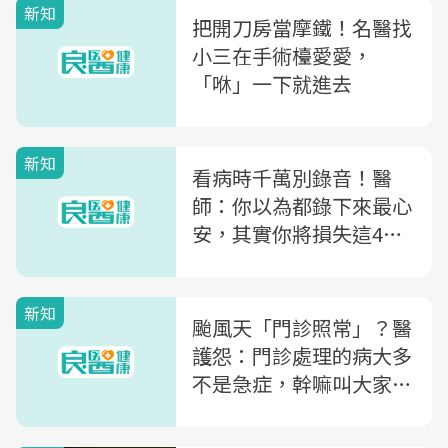
新知
把開刀房當摩鐵！名醫找
小三在手術檯愛愛，
「咻」一下就進去
新知
看病時千萬別錄音！醫
師：你以為都錄下來最心
安，其實你將損失這4個
好處
新知
颱風天「門診照常」？醫
護怨：門診處理的病大多
不是急症，幹嘛叫大家冒
生命危險出門