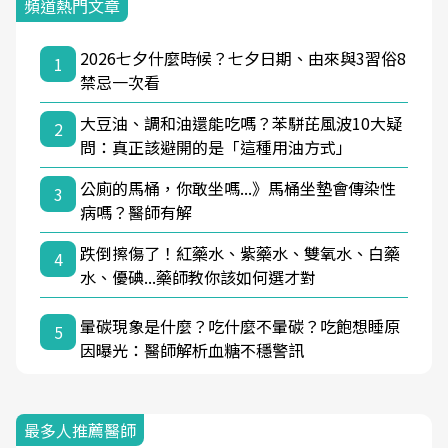
頻道熱門文章
2026七夕什麼時候？七夕日期、由來與3習俗8
1
禁忌一次看
大豆油、調和油還能吃嗎？苯駢芘風波10大疑
2
問：真正該避開的是「這種用油方式」
公廁的馬桶，你敢坐嗎...》馬桶坐墊會傳染性
3
病嗎？醫師有解
跌倒擦傷了！紅藥水、紫藥水、雙氧水、白藥
4
水、優碘...藥師教你該如何選才對
暈碳現象是什麼？吃什麼不暈碳？吃飽想睡原
5
因曝光：醫師解析血糖不穩警訊
最多人推薦醫師