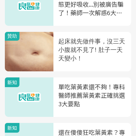
態更好吸收...別被廣告騙
了！藥師一次解惑6大迷
思
新知
單吃葉黃素還不夠！專科
醫師推薦葉黃素正確挑選
3大要點
新知
還在傻傻狂吃葉黃素？專