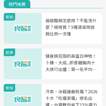
熱門推薦
新知
過碳酸鈉怎麼用？不能洗什
麼？哪裡買？5種清潔用途
與比例一次懂
飲食
健身族狂囤的高蛋白神物！
卜蜂、大成...即食雞胸肉十
大排行出爐：第一名平均一
片不到50元
新知
冷氣、冰箱誰最耗電？2026
十大「吃電家電」排名出
爐，台電教你省下15％電力