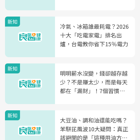
片不到50元
新知
冷氣、冰箱誰最耗電？2026
十大「吃電家電」排名出
爐，台電教你省下15％電力
新知
明明薪水沒變，錢卻越存越
少？不是賺太少，而是每天
都在「漏財」！7個習慣一
次看
新知
大豆油、調和油還能吃嗎？
苯駢芘風波10大疑問：真正
該避開的是「這種用油方