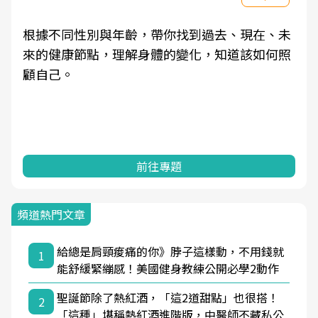
根據不同性別與年齡，帶你找到過去、現在、未
來的健康節點，理解身體的變化，知道該如何照
顧自己。
前往專題
頻道熱門文章
給總是肩頸痠痛的你》脖子這樣動，不用錢就
1
能舒緩緊繃感！美國健身教練公開必學2動作
聖誕節除了熱紅酒，「這2道甜點」也很搭！
2
「這種」堪稱熱紅酒進階版，中醫師不藏私公