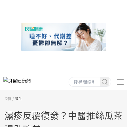
良醫
養生
濕疹反覆復發？中醫推絲瓜茶