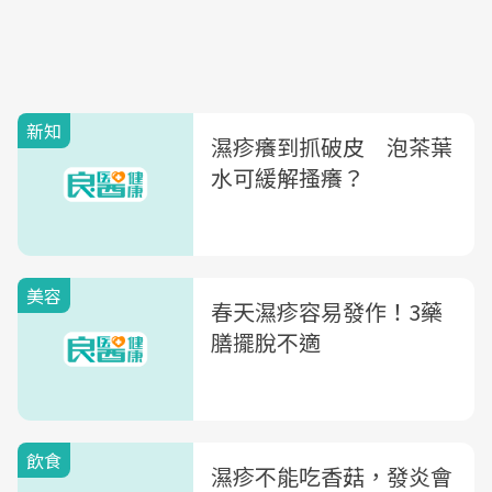
新知
濕疹癢到抓破皮 泡茶葉
水可緩解搔癢？
美容
春天濕疹容易發作！3藥
膳擺脫不適
飲食
濕疹不能吃香菇，發炎會