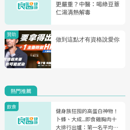
更嚴重？中醫：喝綠豆薏
仁湯清熱解毒
熱門推薦
飲食
健身族狂囤的高蛋白神物！
卜蜂、大成...即食雞胸肉十
大排行出爐：第一名平均一