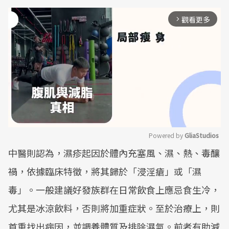
觀看更多
arrow_forward_ios
Powered by 
GliaStudios
中醫則認為，濕疹起因於體內充塞風、濕、熱、毒釀
Mute
禍，依據臨床特徵，將其歸於「浸淫瘡」或「濕
毒」。一般建議好發族群在日常飲食上應忌食生冷，
尤其是冰涼飲料，否則將加重症狀。至於治療上，則
首重找出病因，並調養體質及排除濕氣。前者有助減