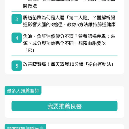
開做法
腸道菌群為何是人體「第二大腦」？醫解析腸
3
道影響大腦的3途徑，教你5方法維持腸道健康
魚油、魚肝油傻傻分不清？營養師揭差異：來
4
源、成分與功效完全不同，想降血脂要吃
「它」
改善腰背痛！每天清晨10分鐘「逆向運動法」
5
最多人推薦醫師
我要推薦良醫
網友就醫經驗分享