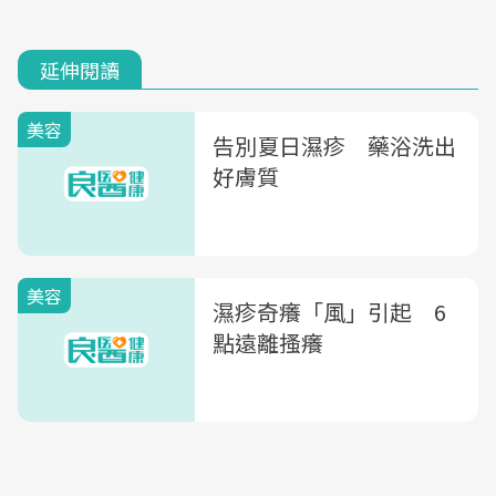
延伸閱讀
美容
告別夏日濕疹 藥浴洗出
好膚質
美容
濕疹奇癢「風」引起 6
點遠離搔癢