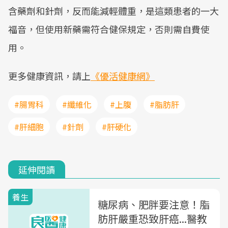
含藥劑和針劑，反而能減輕體重，是這類患者的一大
福音，但使用新藥需符合健保規定，否則需自費使
用。
更多健康資訊，請上
《優活健康網》
#腸胃科
#纖維化
#上腹
#脂肪肝
#肝細胞
#針劑
#肝硬化
延伸閱讀
養生
糖尿病、肥胖要注意！脂
肪肝嚴重恐致肝癌...醫教