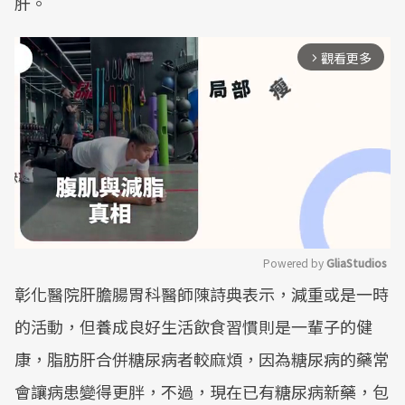
肝。
觀看更多
arrow_forward_ios
Powered by 
GliaStudios
彰化醫院肝膽腸胃科醫師陳詩典表示，減重或是一時
Mute
的活動，但養成良好生活飲食習慣則是一輩子的健
康，脂肪肝合併糖尿病者較麻煩，因為糖尿病的藥常
會讓病患變得更胖，不過，現在已有糖尿病新藥，包