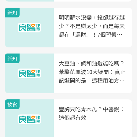
新知
明明薪水沒變，錢卻越存越
少？不是賺太少，而是每天
都在「漏財」！7個習慣一
次看
新知
大豆油、調和油還能吃嗎？
苯駢芘風波10大疑問：真正
該避開的是「這種用油方
式」
飲食
豐胸只吃青木瓜？中醫說：
這個超有效