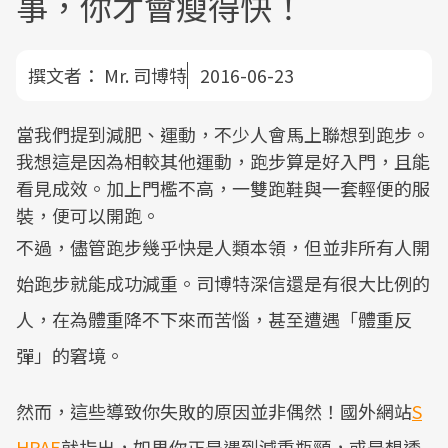
事，你才會瘦得快！
撰文者：
Mr. 司博特
2016-06-23
當我們提到減肥、運動，不少人會馬上聯想到跑步。
我想這是因為相較其他運動，跑步算是好入門，且能
看見成效。加上門檻不高，一雙跑鞋與一套輕便的服
裝，便可以開跑。
不過，儘管跑步幾乎快是人類本領，但並非所有人開
始跑步就能成功減重。司博特深信還是有很大比例的
人，在為體重降不下來而苦惱，甚至遭遇「體重反
彈」的窘境。
然而，這些導致你失敗的原因並非偶然！國外網站
S
HPAE
就指出，如果你正是遇到減重瓶頸，或是想透