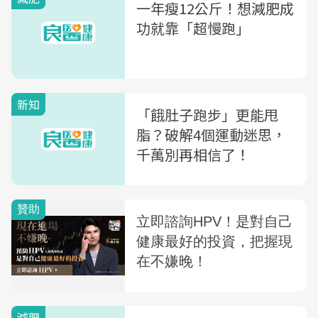
一年瘦12公斤！想減肥成
功就靠「超慢跑」
新知
「餓肚子跑步」更能甩
脂？破解4個運動迷思，
千萬別再相信了！
減肥