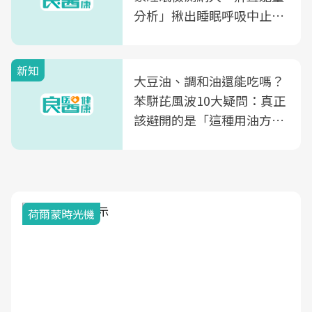
分析」揪出睡眠呼吸中止症
風險
新知
大豆油、調和油還能吃嗎？
苯駢芘風波10大疑問：真正
該避開的是「這種用油方
式」
荷爾蒙時光機