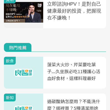
熱門推薦
飲食
菠菜大火炒、芹菜要吃葉
子....久坐族必吃11種護心活
血好食材，這樣料理最好
新知
過碳酸鈉怎麼用？不能洗什
麼？哪裡買？5種清潔用途