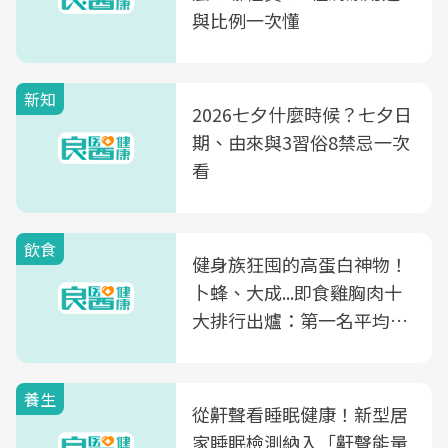
與比例一次懂
新知
2026七夕什麼時候？七夕日
期、由來與3習俗8禁忌一次
看
飲食
健身族狂囤的高蛋白神物！
卜蜂、大成...即食雞胸肉十
大排行出爐：第一名平均一
片不到50元
養生
從鼾聲看睡眠健康！新型居
家睡眠檢測納入「鼾聲能量