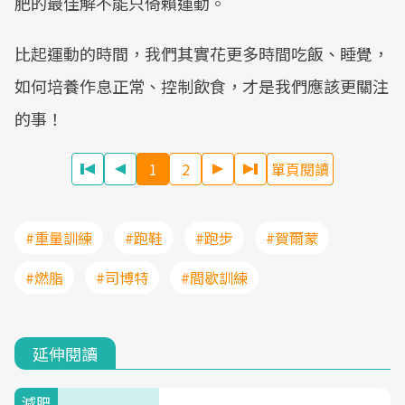
肥的最佳解不能只倚賴運動。
比起運動的時間，我們其實花更多時間吃飯、睡覺，
如何培養作息正常、控制飲食，才是我們應該更關注
的事！
1
2
單頁閱讀
#重量訓練
#跑鞋
#跑步
#賀爾蒙
#燃脂
#司博特
#間歇訓練
延伸閱讀
減肥