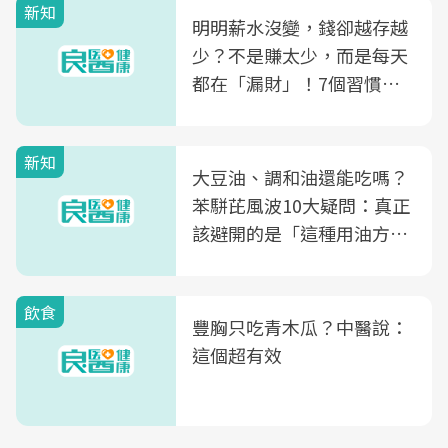
新知
明明薪水沒變，錢卻越存越
少？不是賺太少，而是每天
都在「漏財」！7個習慣一
次看
新知
大豆油、調和油還能吃嗎？
苯駢芘風波10大疑問：真正
該避開的是「這種用油方
式」
飲食
豐胸只吃青木瓜？中醫說：
這個超有效