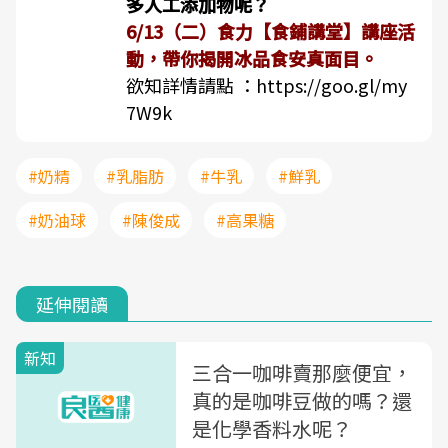
多人工添加物呢？
6/13（二）食力【食鋪講堂】講座活
動，帶你揭開冰品食安真面目。
欲知詳情請點 ：
https://goo.gl/my
7W9k
#奶精
#乳脂肪
#牛乳
#鮮乳
#奶油球
#陳俊成
#高果糖
延伸閱讀
新知
三合一咖啡賣那麼便宜，
真的是咖啡豆做的嗎？還
是化學香料水呢？