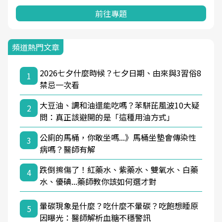
前往專題
頻道熱門文章
2026七夕什麼時候？七夕日期、由來與3習俗8
1
禁忌一次看
大豆油、調和油還能吃嗎？苯駢芘風波10大疑
2
問：真正該避開的是「這種用油方式」
公廁的馬桶，你敢坐嗎...》馬桶坐墊會傳染性
3
病嗎？醫師有解
跌倒擦傷了！紅藥水、紫藥水、雙氧水、白藥
4
水、優碘...藥師教你該如何選才對
暈碳現象是什麼？吃什麼不暈碳？吃飽想睡原
5
因曝光：醫師解析血糖不穩警訊